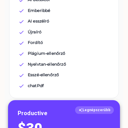
Emberibbé
AI esszéíró
Újraíró
Fordító
Plágium-ellenőrző
Nyelvtan-ellenőrző
Esszé-ellenőrző
chatPdf
Legnépszerűbb
Productive