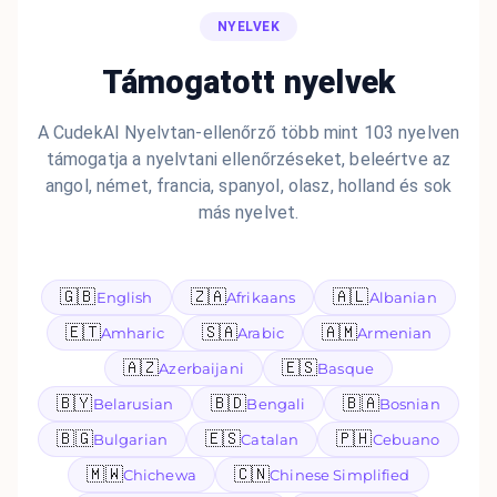
NYELVEK
Támogatott nyelvek
A CudekAI Nyelvtan-ellenőrző több mint 103 nyelven
támogatja a nyelvtani ellenőrzéseket, beleértve az
angol, német, francia, spanyol, olasz, holland és sok
más nyelvet.
🇬🇧
🇿🇦
🇦🇱
English
Afrikaans
Albanian
🇪🇹
🇸🇦
🇦🇲
Amharic
Arabic
Armenian
🇦🇿
🇪🇸
Azerbaijani
Basque
🇧🇾
🇧🇩
🇧🇦
Belarusian
Bengali
Bosnian
🇧🇬
🇪🇸
🇵🇭
Bulgarian
Catalan
Cebuano
🇲🇼
🇨🇳
Chichewa
Chinese Simplified