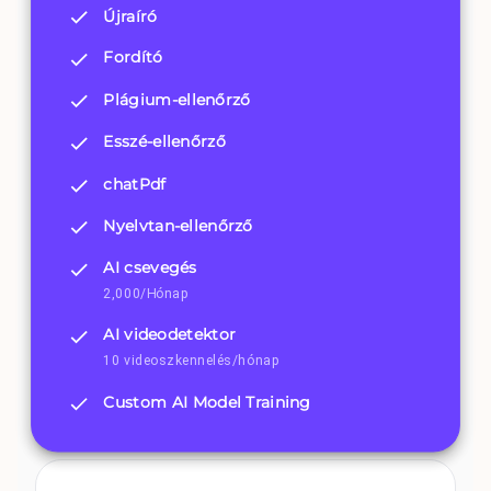
Újraíró
Fordító
Plágium-ellenőrző
Esszé-ellenőrző
chatPdf
Nyelvtan-ellenőrző
AI csevegés
2,000/Hónap
AI videodetektor
10 videoszkennelés/hónap
Custom AI Model Training