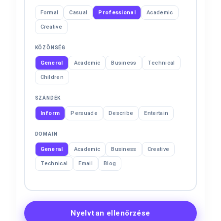
Formal
Casual
Professional
Academic
Creative
KÖZÖNSÉG
General
Academic
Business
Technical
Children
SZÁNDÉK
Inform
Persuade
Describe
Entertain
DOMAIN
General
Academic
Business
Creative
Technical
Email
Blog
Nyelvtan ellenőrzése