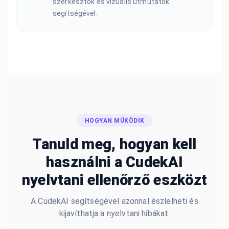
szerkesztők és vizuális útmutatók
segítségével.
HOGYAN MŰKÖDIK
Tanuld meg, hogyan kell
használni a CudekAI
nyelvtani ellenőrző eszközt
A CudekAI segítségével azonnal észlelheti és
kijavíthatja a nyelvtani hibákat.