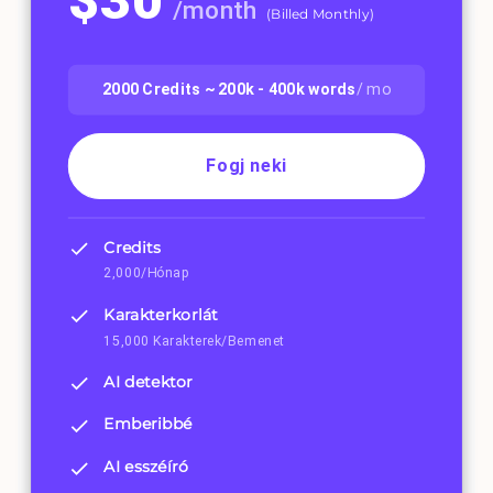
$
30
/
month
(
Billed Monthly
)
2000
Credits ~
200k - 400k
words
/ mo
Fogj neki
Credits
2,000/Hónap
Karakterkorlát
15,000 Karakterek/Bemenet
AI detektor
Emberibbé
AI esszéíró