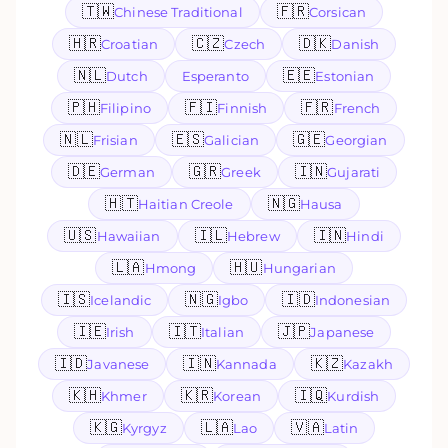
🇹🇼
🇫🇷
Chinese Traditional
Corsican
🇭🇷
🇨🇿
🇩🇰
Croatian
Czech
Danish
🇳🇱
🇪🇪
Dutch
Esperanto
Estonian
🇵🇭
🇫🇮
🇫🇷
Filipino
Finnish
French
🇳🇱
🇪🇸
🇬🇪
Frisian
Galician
Georgian
🇩🇪
🇬🇷
🇮🇳
German
Greek
Gujarati
🇭🇹
🇳🇬
Haitian Creole
Hausa
🇺🇸
🇮🇱
🇮🇳
Hawaiian
Hebrew
Hindi
🇱🇦
🇭🇺
Hmong
Hungarian
🇮🇸
🇳🇬
🇮🇩
Icelandic
Igbo
Indonesian
🇮🇪
🇮🇹
🇯🇵
Irish
Italian
Japanese
🇮🇩
🇮🇳
🇰🇿
Javanese
Kannada
Kazakh
🇰🇭
🇰🇷
🇮🇶
Khmer
Korean
Kurdish
🇰🇬
🇱🇦
🇻🇦
Kyrgyz
Lao
Latin