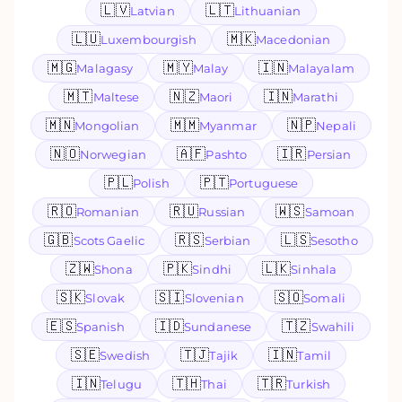
🇱🇻
🇱🇹
Latvian
Lithuanian
🇱🇺
🇲🇰
Luxembourgish
Macedonian
🇲🇬
🇲🇾
🇮🇳
Malagasy
Malay
Malayalam
🇲🇹
🇳🇿
🇮🇳
Maltese
Maori
Marathi
🇲🇳
🇲🇲
🇳🇵
Mongolian
Myanmar
Nepali
🇳🇴
🇦🇫
🇮🇷
Norwegian
Pashto
Persian
🇵🇱
🇵🇹
Polish
Portuguese
🇷🇴
🇷🇺
🇼🇸
Romanian
Russian
Samoan
🇬🇧
🇷🇸
🇱🇸
Scots Gaelic
Serbian
Sesotho
🇿🇼
🇵🇰
🇱🇰
Shona
Sindhi
Sinhala
🇸🇰
🇸🇮
🇸🇴
Slovak
Slovenian
Somali
🇪🇸
🇮🇩
🇹🇿
Spanish
Sundanese
Swahili
🇸🇪
🇹🇯
🇮🇳
Swedish
Tajik
Tamil
🇮🇳
🇹🇭
🇹🇷
Telugu
Thai
Turkish