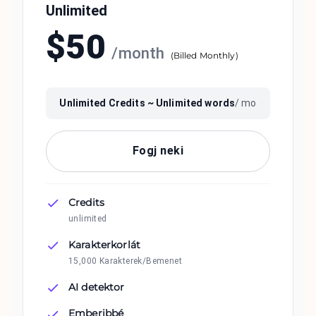
Unlimited
$
50
/
month
(
Billed Monthly
)
Unlimited
Credits ~
Unlimited
words
/ mo
Fogj neki
Credits
unlimited
Karakterkorlát
15,000 Karakterek/Bemenet
AI detektor
Emberibbé