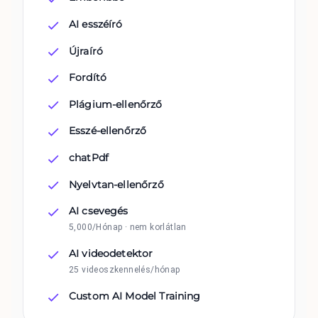
AI esszéíró
Újraíró
Fordító
Plágium-ellenőrző
Esszé-ellenőrző
chatPdf
Nyelvtan-ellenőrző
AI csevegés
5,000/Hónap · nem korlátlan
AI videodetektor
25 videoszkennelés/hónap
Custom AI Model Training