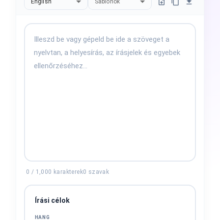
English
Sablonok
0
/
1,000
karakterek
0
szavak
Írási célok
HANG