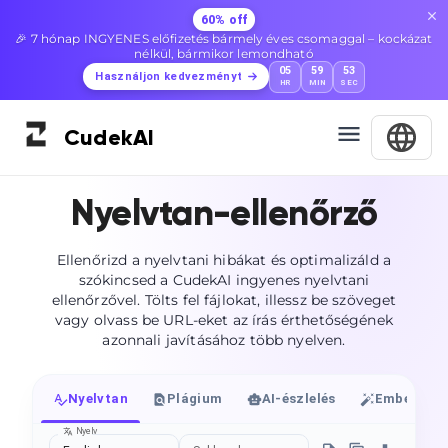
60% off
🎉 7 hónap INGYENES előfizetés bármely éves csomaggal – kockázat
nélkül, bármikor lemondható
05
59
52
Használjon kedvezményt
HR
MIN
SEC
Cudek
AI
Nyelvtan-ellenőrző
Ellenőrizd a nyelvtani hibákat és optimalizáld a
szókincsed a CudekAI ingyenes nyelvtani
ellenőrzővel. Tölts fel fájlokat, illessz be szöveget
vagy olvass be URL-eket az írás érthetőségének
azonnali javításához több nyelven.
Nyelvtan
Plágium
AI-észlelés
Emberibbé 
Nyelv