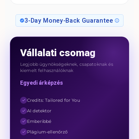
3-Day Money-Back Guarantee
Vállalati csomag
Legjobb ügynökségeknek, csapatoknak és
kiemelt felhasználóknak
Egyedi árképzés
Credits: Tailored for You
AI detektor
Emberibbé
Plágium-ellenőrző