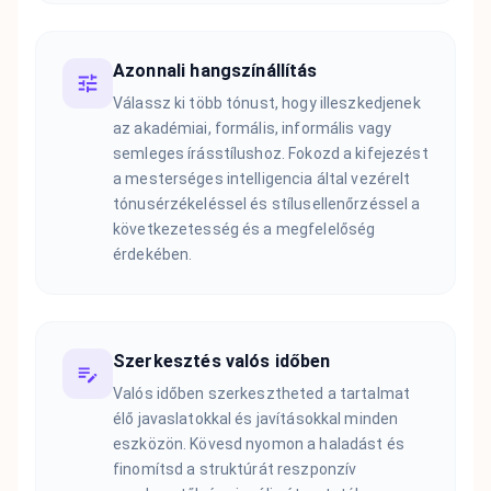
Azonnali hangszínállítás
Válassz ki több tónust, hogy illeszkedjenek
az akadémiai, formális, informális vagy
semleges írásstílushoz. Fokozd a kifejezést
a mesterséges intelligencia által vezérelt
tónusérzékeléssel és stílusellenőrzéssel a
következetesség és a megfelelőség
érdekében.
Szerkesztés valós időben
Valós időben szerkesztheted a tartalmat
élő javaslatokkal és javításokkal minden
eszközön. Kövesd nyomon a haladást és
finomítsd a struktúrát reszponzív