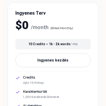
Ingyenes Terv
$
0
/
month
(
Billed Monthly
)
10
Credits ~
1k - 2k
words
/ mo
Ingyenes kezdés
Credits
Upto 10/Hónap
Karakterkorlát
1,000 Karakterek/Bemenet
AI detektor