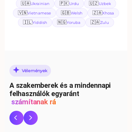
🇺🇦
🇵🇰
🇺🇿
Ukrainian
Urdu
Uzbek
🇻🇳
🇬🇧
🇿🇦
Vietnamese
Welsh
Xhosa
🇮🇱
🇳🇬
🇿🇦
Yiddish
Yoruba
Zulu
Vélemények
A szakemberek és a mindennapi
felhasználók egyaránt
számítanak rá