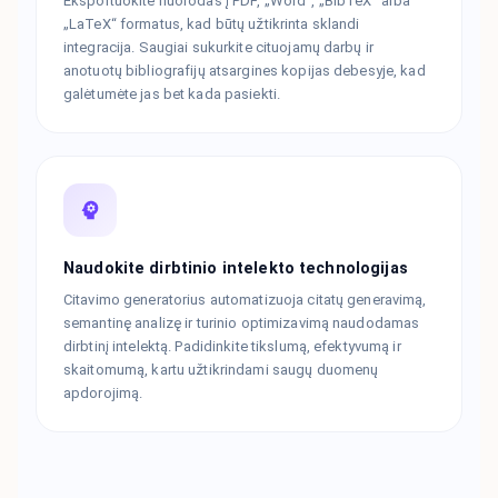
Eksportuokite nuorodas į PDF, „Word“, „BibTeX“ arba
„LaTeX“ formatus, kad būtų užtikrinta sklandi
integracija. Saugiai sukurkite cituojamų darbų ir
anotuotų bibliografijų atsargines kopijas debesyje, kad
galėtumėte jas bet kada pasiekti.
Naudokite dirbtinio intelekto technologijas
Citavimo generatorius automatizuoja citatų generavimą,
semantinę analizę ir turinio optimizavimą naudodamas
dirbtinį intelektą. Padidinkite tikslumą, efektyvumą ir
skaitomumą, kartu užtikrindami saugų duomenų
apdorojimą.