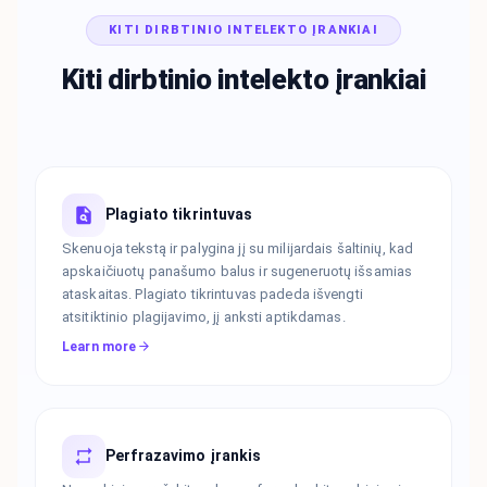
KITI DIRBTINIO INTELEKTO ĮRANKIAI
Kiti dirbtinio intelekto įrankiai
Plagiato tikrintuvas
Skenuoja tekstą ir palygina jį su milijardais šaltinių, kad
apskaičiuotų panašumo balus ir sugeneruotų išsamias
ataskaitas. Plagiato tikrintuvas padeda išvengti
atsitiktinio plagijavimo, jį anksti aptikdamas.
Learn more
Perfrazavimo įrankis