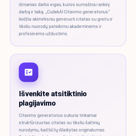
išmanias darbo eigas, kurios sumažina rankinį
darbą ir laiką. „CudekAI Citavimo generatorius“
leidžia akimirksniu generuoti citatas su greitu ir
tiksliu nuorodų pateikimu akademinėms ir
profesinėms užduotims.
Išvenkite atsitiktinio
plagijavimo
Citavimo generatorius sukuria tinkamai
struktūrizuotas citatas su tiksliu šaltinių
nurodymu, kad būtų išlaikytas originalumas.