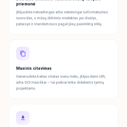
priemonė
Įklijuokite netvarkingas arba neteisingai suformatuotas
nuorodas, o mūsų dirbtinis intelektas jas išvalys,
pataisys ir standartizuos pagal jūsų pasirinktą stilių.
Masinis citavimas
Generuokite kelias citatas vienu metu, įklijuodami URL
arba DOI masiškai – tai puikiai tinka dideliems tyrimų
projektams.