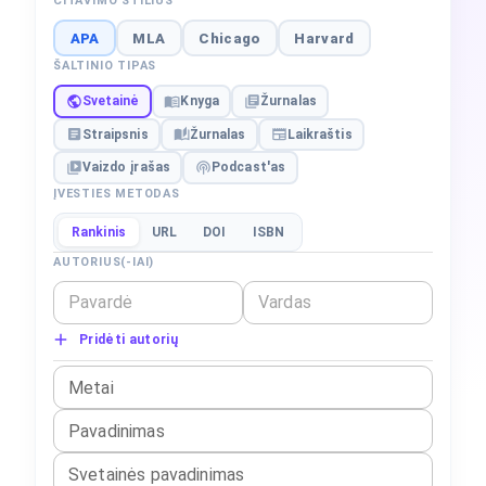
CITAVIMO STILIUS
APA
MLA
Chicago
Harvard
ŠALTINIO TIPAS
Svetainė
Knyga
Žurnalas
Straipsnis
Žurnalas
Laikraštis
Vaizdo įrašas
Podcast'as
ĮVESTIES METODAS
Rankinis
URL
DOI
ISBN
AUTORIUS(-IAI)
Pridėti autorių
Metai
Pavadinimas
Svetainės pavadinimas