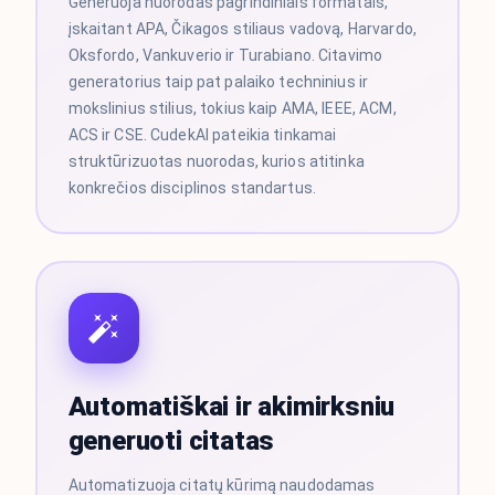
Generuoja nuorodas pagrindiniais formatais,
įskaitant APA, Čikagos stiliaus vadovą, Harvardo,
Oksfordo, Vankuverio ir Turabiano. Citavimo
generatorius taip pat palaiko techninius ir
mokslinius stilius, tokius kaip AMA, IEEE, ACM,
ACS ir CSE. CudekAI pateikia tinkamai
struktūrizuotas nuorodas, kurios atitinka
konkrečios disciplinos standartus.
Automatiškai ir akimirksniu
generuoti citatas
Automatizuoja citatų kūrimą naudodamas