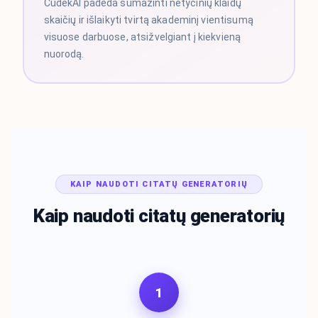
CudekAI padeda sumažinti netyčinių klaidų
skaičių ir išlaikyti tvirtą akademinį vientisumą
visuose darbuose, atsižvelgiant į kiekvieną
nuorodą.
KAIP NAUDOTI CITATŲ GENERATORIŲ
Kaip naudoti citatų generatorių
1