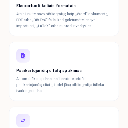
Eksportuoti keliais formatais
Atsisiųskite savo bibliografiją kaip „Word“ dokumentą,
PDF arba „BibTeX“ failą, kad galėtumėte lengvai
importuoti į „LaTeX“ arba nuorodų tvarkykles.
Pasikartojančių citatų aptikimas
Automatiškai aptinka, kai bandote pridėti
pasikartojančią citatą, todėl jūsų bibliografija išlieka
tvarkinga ir tiksli.