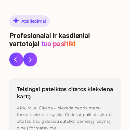
Atsiliepimai
Profesionalai ir kasdieniai
vartotojai
tuo pasitiki
Teisingai pateiktos citatos kiekvieną
kartą
APA, MLA, Čikaga – niekada neprisimenu
formatavimo taisyklių. Cudekai puikiai sukuria
citatas, kad galėčiau sutelkti dėmesį į rašymą,
o ne į formatavimą.