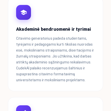
Akademinė bendruomenė ir tyrimai
Citavimo generatorius padeda studentams,
tyrėjams ir pedagogams kurti tikslias nuorodas
esė, moksliniams straipsniams, disertacijoms ir
žurnalų straipsniams. Jis užtikrina, kad darbas
atitiktų akademinio sąžiningumo reikalavimus.
CudekAI palaiko recenzuojamus šaltinius ir
supaprastina citavimo formatavimą
universitetams ir moksliniams projektams.