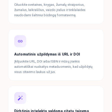
Cituokite svetaines, knygas, žurnalų straipsnius,
žurnalus, laikraščius, vaizdo įrašus ir tinklalaides
naudodami šaltiniui būdingą formatavimą.
Automatinis užpildymas iš URL ir DOI
Įklijuokite URL, DOI arba ISBN ir mūsų įrankis
automatiškai nuskaitys metaduomenis, kad užpildytų
visus citavimo laukus už jus.
Dirbtinio intelekto valdoma citatų taisymo