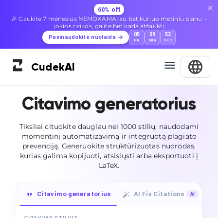
60% off
🎉 Gaukite 7 mėnesius NEMOKAMAI su bet kuriuo metiniu planu –
jokios rizikos, galite bet kada atšaukti
05
59
52
Pasinaudokite nuolaida
HR
MIN
SEC
Cudek
AI
Citavimo generatorius
Tiksliai cituokite daugiau nei 1000 stilių, naudodami
momentinį automatizavimą ir integruotą plagiato
prevenciją. Generuokite struktūrizuotas nuorodas,
kurias galima kopijuoti, atsisiųsti arba eksportuoti į
LaTeX.
Citavimo generatorius
AI Fix Citations
AI