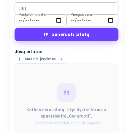
URL
Paskelbimo data
Prieigos data
Generuoti citatą
Jūsų citatos
Masinis įvedimas
Kol kas nėra citatų. Užpildykite formą ir
spustelėkite „Generuoti“.
Fill the form on the left and click Generate