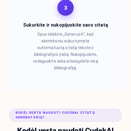
3
Sukurkite ir nukopijuokite savo citatą
Spustelėkite „Generuoti“, kad
akimirksniu sukurtumėte
suformatuotą citatą tekste ir
bibliografijos įrašą. Nukopijuokite,
redaguokite arba atsisiųskite visą
bibliografiją.
KODĖL VERTA NAUDOTI CUDEKAI CITATŲ
GENERATORIŲ?
Kodėl verta naudoti CudekAI