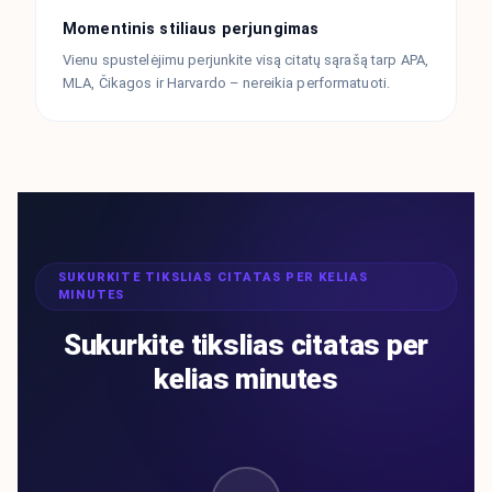
Momentinis stiliaus perjungimas
Vienu spustelėjimu perjunkite visą citatų sąrašą tarp APA,
MLA, Čikagos ir Harvardo – nereikia performatuoti.
SUKURKITE TIKSLIAS CITATAS PER KELIAS
MINUTES
Sukurkite tikslias citatas per
kelias minutes