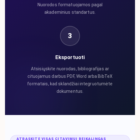
Nuorodos formatuojamos pagal
akademinius standartus.
3
Eksportuoti
Atsisiųskite nuorodas, bibliografijas ar
cituojamus darbus PDF, Word arba BibTeX
formatais, kad sklandžiai integruotumėte
dokumentus.
ATRASKITE VISAS CITAVIMUI REIKALINGAS