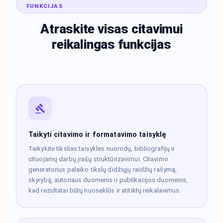
FUNKCIJAS
Atraskite visas citavimui
reikalingas funkcijas
Taikyti citavimo ir formatavimo taisyklę
Taikykite tikslias taisykles nuorodų, bibliografijų ir
cituojamų darbų įrašų struktūrizavimui. Citavimo
generatorius palaiko tikslų didžiųjų raidžių rašymą,
skyrybą, autoriaus duomenis ir publikacijos duomenis,
kad rezultatai būtų nuoseklūs ir atitiktų reikalavimus.