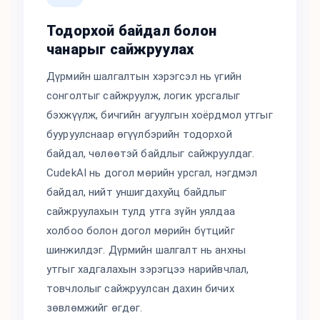
Тодорхой байдал болон
чанарыг сайжруулах
Дүрмийн шалгалтын хэрэгсэл нь үгийн
сонголтыг сайжруулж, логик урсгалыг
бэхжүүлж, бичгийн агуулгын хоёрдмол утгыг
бууруулснаар өгүүлбэрийн тодорхой
байдал, чөлөөтэй байдлыг сайжруулдаг.
CudekAI нь догол мөрийн урсгал, нэгдмэл
байдал, нийт уншигдахуйц байдлыг
сайжруулахын тулд утга зүйн уялдаа
холбоо болон догол мөрийн бүтцийг
шинжилдэг. Дүрмийн шалгалт нь анхны
утгыг хадгалахын зэрэгцээ нарийвчлал,
товчлолыг сайжруулсан дахин бичих
зөвлөмжийг өгдөг.