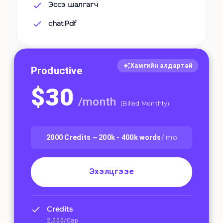
Эссэ шалгагч
chatPdf
Хамгийн алдартай
Productive
$
30
/
month
(
Billed Monthly
)
2000
Credits ~
200k - 400k
words
/ mo
Эхэлцгээе
Credits
2,000/Сар