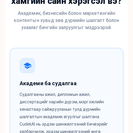
хамгийн сайн хэрэгсэл вэ?
Академик, бизнесийн болон маркетингийн
контентын хувьд зөв дүрмийн шалгалт болон
ухаалаг бичгийн залруулгыг мэдрээрэй.
Академи ба судалгаа
Судалгааны ажил, дипломын ажил,
диссертацийг нарийн дүрэм, мэргэжлийн
хяналтаар сайжруулахын тулд дүрмийн
шалгалтын академик агуулгыг шалгана.
CudekAI нь эрдэм шинжилгээний бичвэрийг
хялбарчилж, эрдэм шинжилгээний өнгө