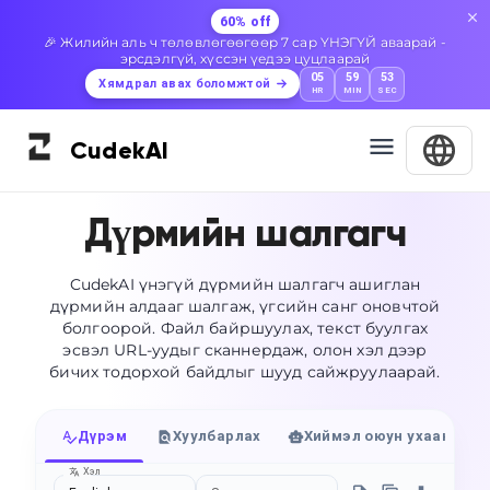
60% off
🎉 Жилийн аль ч төлөвлөгөөгөөр 7 сар ҮНЭГҮЙ аваарай -
эрсдэлгүй, хүссэн үедээ цуцлаарай
05
59
52
Хямдрал авах боломжтой
HR
MIN
SEC
Cudek
AI
Дүрмийн шалгагч
CudekAI үнэгүй дүрмийн шалгагч ашиглан
дүрмийн алдааг шалгаж, үгсийн санг оновчтой
болгоорой. Файл байршуулах, текст буулгах
эсвэл URL-уудыг сканнердаж, олон хэл дээр
бичих тодорхой байдлыг шууд сайжруулаарай.
Дүрэм
Хуулбарлах
Хиймэл оюун ухааны ил
Хэл