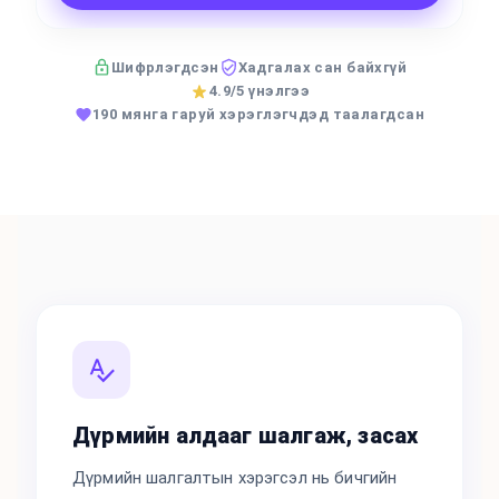
Шифрлэгдсэн
Хадгалах сан байхгүй
4.9/5 үнэлгээ
190 мянга гаруй хэрэглэгчдэд таалагдсан
Дүрмийн алдааг шалгаж, засах
Дүрмийн шалгалтын хэрэгсэл нь бичгийн