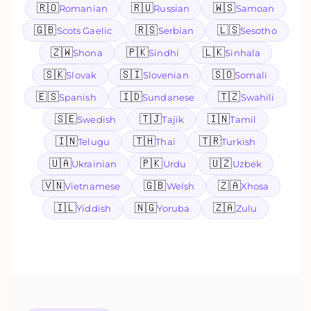
🇷🇴
🇷🇺
🇼🇸
Romanian
Russian
Samoan
🇬🇧
🇷🇸
🇱🇸
Scots Gaelic
Serbian
Sesotho
🇿🇼
🇵🇰
🇱🇰
Shona
Sindhi
Sinhala
🇸🇰
🇸🇮
🇸🇴
Slovak
Slovenian
Somali
🇪🇸
🇮🇩
🇹🇿
Spanish
Sundanese
Swahili
🇸🇪
🇹🇯
🇮🇳
Swedish
Tajik
Tamil
🇮🇳
🇹🇭
🇹🇷
Telugu
Thai
Turkish
🇺🇦
🇵🇰
🇺🇿
Ukrainian
Urdu
Uzbek
🇻🇳
🇬🇧
🇿🇦
Vietnamese
Welsh
Xhosa
🇮🇱
🇳🇬
🇿🇦
Yiddish
Yoruba
Zulu