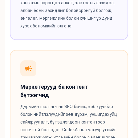
хангахын зэрэгцээ анкет, хавтасны захидал,
албан ёсны захидлыг боловсронгуй болгож,
өнгөлөг, мэргэжлийн болон хүн шиг үр дүнд
хүрэх боломжийг олгоно.
Маркетерууд ба контент
бүтээгчид
Дүрмийн шалгагч нь SEO бичих, вэб хуулбар
болон нийтлэлүүдийг зөв дүрэм, уншигдахуйц
сайжруулалт, бүтэцлэгдсэн контентоор
оновчтой болгодог. CudekAI нь түлхүүр үгсийг
тэнцвэржүүлж, утга зүйн болон сэдэвчилсэн