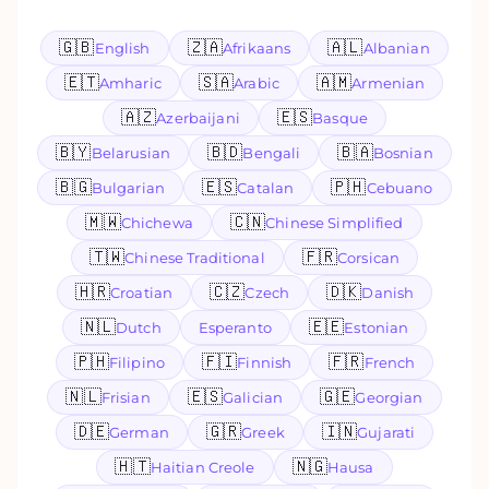
🇬🇧
🇿🇦
🇦🇱
English
Afrikaans
Albanian
🇪🇹
🇸🇦
🇦🇲
Amharic
Arabic
Armenian
🇦🇿
🇪🇸
Azerbaijani
Basque
🇧🇾
🇧🇩
🇧🇦
Belarusian
Bengali
Bosnian
🇧🇬
🇪🇸
🇵🇭
Bulgarian
Catalan
Cebuano
🇲🇼
🇨🇳
Chichewa
Chinese Simplified
🇹🇼
🇫🇷
Chinese Traditional
Corsican
🇭🇷
🇨🇿
🇩🇰
Croatian
Czech
Danish
🇳🇱
🇪🇪
Dutch
Esperanto
Estonian
🇵🇭
🇫🇮
🇫🇷
Filipino
Finnish
French
🇳🇱
🇪🇸
🇬🇪
Frisian
Galician
Georgian
🇩🇪
🇬🇷
🇮🇳
German
Greek
Gujarati
🇭🇹
🇳🇬
Haitian Creole
Hausa