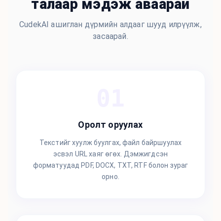
талаар мэдэж аваарай
CudekAI ашиглан дүрмийн алдааг шууд илрүүлж,
засаарай.
01
Оролт оруулах
Текстийг хуулж буулгах, файл байршуулах
эсвэл URL хаяг өгөх. Дэмжигдсэн
форматуудад PDF, DOCX, TXT, RTF болон зураг
орно.