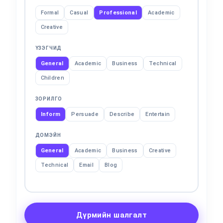
Formal
Casual
Professional
Academic
Creative
ҮЗЭГЧИД
General
Academic
Business
Technical
Children
ЗОРИЛГО
Inform
Persuade
Describe
Entertain
ДОМЭЙН
General
Academic
Business
Creative
Technical
Email
Blog
Дүрмийн шалгалт