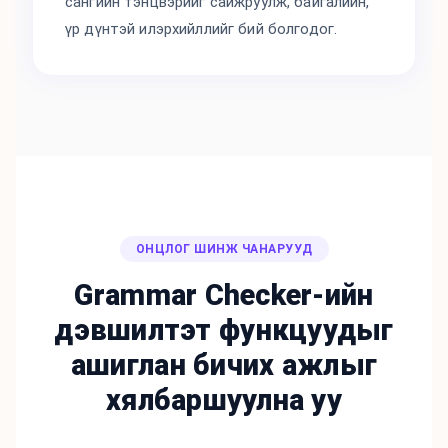
сангийн тэнцвэрийг сайжруулж, байгалийн,
үр дүнтэй илэрхийллийг бий болгодог.
ОНЦЛОГ ШИНЖ ЧАНАРУУД
Grammar Checker-ийн
дэвшилтэт функцуудыг
ашиглан бичих ажлыг
хялбаршуулна уу