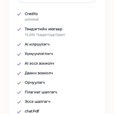
Credits
unlimited
Тэмдэгтийн хязгаар
15,000 Тэмдэгтүүд/Оролт
AI илрүүлэгч
Хүмүүнлэглэгч
AI эссэ зохиолч
Дахин зохиолч
Орчуулагч
Плагиат шалгагч
Эссэ шалгагч
chatPdf