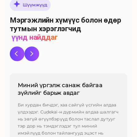
Шүүмжүүд
Мэргэжлийн хүмүүс болон өдөр
тутмын хэрэглэгчид
үүнд найддаг
Миний үргэлж санаж байгаа
зүйлийг барьж авдаг
Би хурдан бичдэг, хаа сайгүй үсгийн алдаа
үлдээдэг. Cudekai-н дүрмийн алдаа шалгагч
нь эвгүй өгүүлбэрүүд болон таслал дутууг
тэр дор нь тэмдэглэдэг тул миний
имэйлүүд болон тайлангууд эцэст нь