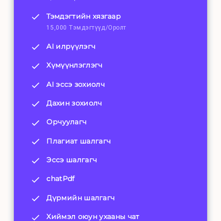
Тэмдэгтийн хязгаар
15,000 Тэмдэгтүүд/Оролт
AI илрүүлэгч
Хүмүүнлэглэгч
AI эссэ зохиолч
Дахин зохиолч
Орчуулагч
Плагиат шалгагч
Эссэ шалгагч
chatPdf
Дүрмийн шалгагч
Хиймэл оюун ухааны чат