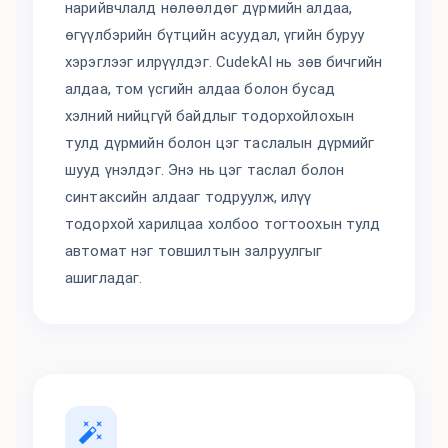
нарийвчлалд нөлөөлдөг дүрмийн алдаа,
өгүүлбэрийн бүтцийн асуудал, үгийн буруу
хэрэглээг илрүүлдэг. CudekAI нь зөв бичгийн
алдаа, том үсгийн алдаа болон бусад
хэлний нийцгүй байдлыг тодорхойлохын
тулд дүрмийн болон цэг таслалын дүрмийг
шууд үнэлдэг. Энэ нь цэг таслал болон
синтаксийн алдааг тодруулж, илүү
тодорхой харилцаа холбоо тогтоохын тулд
автомат нэг товшилтын залруулгыг
ашигладаг.