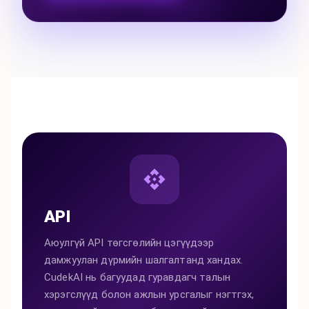
API
Аюулгүй API төгсгөлийн цэгүүдээр
дамжуулан дүрмийн шалгалтанд хандах.
CudekAI нь багуудад гуравдагч талын
хэрэгслүүд болон ажлын урсгалыг нэгтгэх,