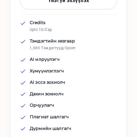
Үнэгүй эхлүүлэх
Credits
Upto 10/Сар
Тэмдэгтийн хязгаар
1,000 Тэмдэгтүүд/Оролт
AI илрүүлэгч
Хүмүүнлэглэгч
AI эссэ зохиолч
Дахин зохиолч
Орчуулагч
Плагиат шалгагч
Дүрмийн шалгагч