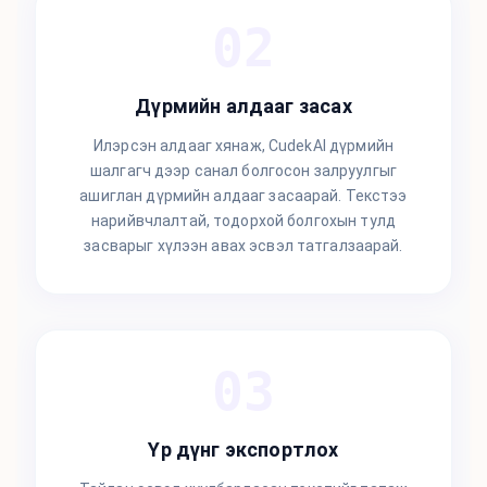
02
Дүрмийн алдааг засах
Илэрсэн алдааг хянаж, CudekAI дүрмийн
шалгагч дээр санал болгосон залруулгыг
ашиглан дүрмийн алдааг засаарай. Текстээ
нарийвчлалтай, тодорхой болгохын тулд
засварыг хүлээн авах эсвэл татгалзаарай.
03
Үр дүнг экспортлох