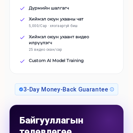
Дүрмийн шалгагч
Хиймэл оюун ухааны чат
5,000/Сар · хязгааргүй биш
Хиймэл оюун ухаант видео
илрүүлэгч
25 видео скан/сар
Custom AI Model Training
3-Day Money-Back Guarantee
Байгууллагын
төлөвлөгөө