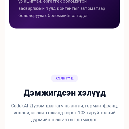
үр ашигтай, өргөтгөх боломжтой
засварлахын тулд контентыг автоматаар
боловсруулах боломжийг олгодог.
ХЭЛНҮҮД
Дэмжигдсэн хэлүүд
CudekAI Дүрэм шалгагч нь англи, герман, франц,
испани, итали, голланд зэрэг 103 гаруй хэлний
дүрмийн шалгалтыг дэмждэг.