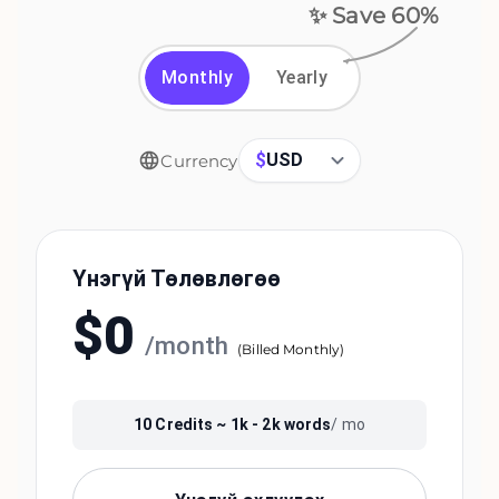
✨ Save
60
%
Monthly
Yearly
$
USD
Currency
Үнэгүй Төлөвлөгөө
$
0
/
month
(
Billed Monthly
)
10
Credits ~
1k - 2k
words
/ mo