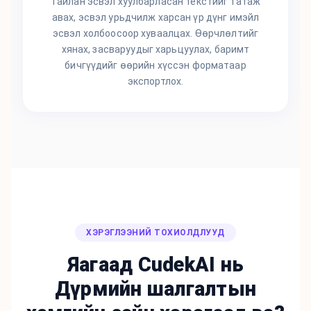
Тайлан эсвэл хуулбарласан текстийг татаж
авах, эсвэл урьдчилж харсан үр дүнг имэйл
эсвэл холбоосоор хуваалцах. Өөрчлөлтийг
хянах, засваруудыг харьцуулах, баримт
бичгүүдийг өөрийн хүссэн форматаар
экспортлох.
ХЭРЭГЛЭЭНИЙ ТОХИОЛДЛУУД
Яагаад CudekAI нь
Дүрмийн шалгалтын