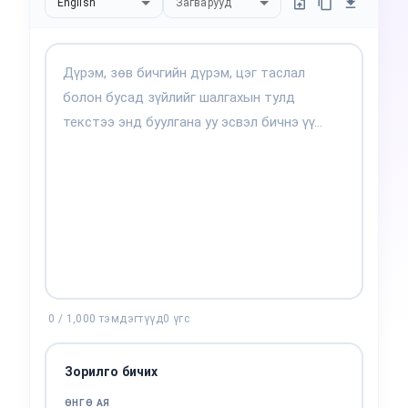
English
Загварууд
0
/
1,000
тэмдэгтүүд
0
үгс
Зорилго бичих
ӨНГӨ АЯ