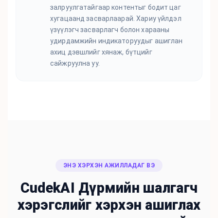
залруулгатайгаар контентыг бодит цаг
хугацаанд засварлаарай. Хариу үйлдэл
үзүүлэгч засварлагч болон харааны
удирдамжийн индикаторуудыг ашиглан
ахиц дэвшлийг хянаж, бүтцийг
сайжруулна уу.
ЭНЭ ХЭРХЭН АЖИЛЛАДАГ ВЭ
CudekAI Дүрмийн шалгагч
хэрэгслийг хэрхэн ашиглах