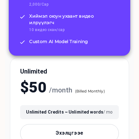
2,000/Сар
Хиймэл оюун ухаант видео
илрүүлэгч
10 видео скан/сар
Custom AI Model Training
Unlimited
$
50
/
month
(
Billed Monthly
)
Unlimited
Credits ~
Unlimited
words
/ mo
Эхэлцгээе