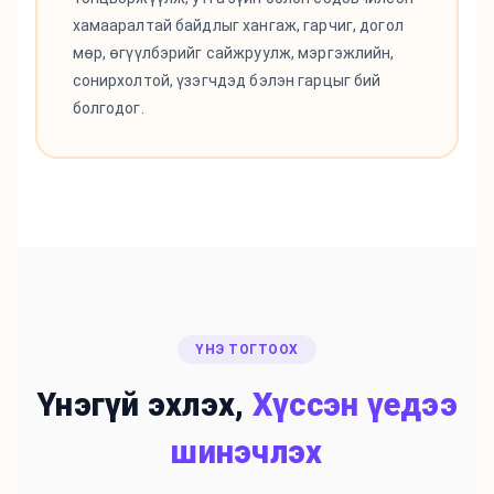
хамааралтай байдлыг хангаж, гарчиг, догол
мөр, өгүүлбэрийг сайжруулж, мэргэжлийн,
сонирхолтой, үзэгчдэд бэлэн гарцыг бий
болгодог.
ҮНЭ ТОГТООХ
Үнэгүй эхлэх,
Хүссэн үедээ
шинэчлэх