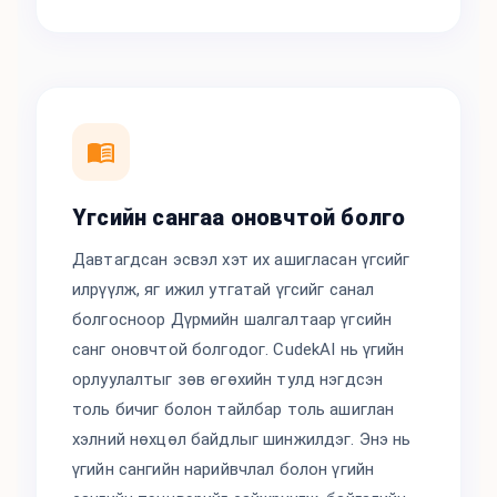
Үгсийн сангаа оновчтой болго
Давтагдсан эсвэл хэт их ашигласан үгсийг
илрүүлж, яг ижил утгатай үгсийг санал
болгосноор Дүрмийн шалгалтаар үгсийн
санг оновчтой болгодог. CudekAI нь үгийн
орлуулалтыг зөв өгөхийн тулд нэгдсэн
толь бичиг болон тайлбар толь ашиглан
хэлний нөхцөл байдлыг шинжилдэг. Энэ нь
үгийн сангийн нарийвчлал болон үгийн