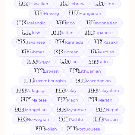
🇺🇸
🇮🇱
🇮🇳
Hawaiian
Hebrew
Hindi
🇱🇦
🇭🇺
Hmong
Hungarian
🇮🇸
🇳🇬
🇮🇩
Icelandic
Igbo
Indonesian
🇮🇪
🇮🇹
🇯🇵
Irish
Italian
Japanese
🇮🇩
🇮🇳
🇰🇿
Javanese
Kannada
Kazakh
🇰🇭
🇰🇷
🇮🇶
Khmer
Korean
Kurdish
🇰🇬
🇱🇦
🇻🇦
Kyrgyz
Lao
Latin
🇱🇻
🇱🇹
Latvian
Lithuanian
🇱🇺
🇲🇰
Luxembourgish
Macedonian
🇲🇬
🇲🇾
🇮🇳
Malagasy
Malay
Malayalam
🇲🇹
🇳🇿
🇮🇳
Maltese
Maori
Marathi
🇲🇳
🇲🇲
🇳🇵
Mongolian
Myanmar
Nepali
🇳🇴
🇦🇫
🇮🇷
Norwegian
Pashto
Persian
🇵🇱
🇵🇹
Polish
Portuguese