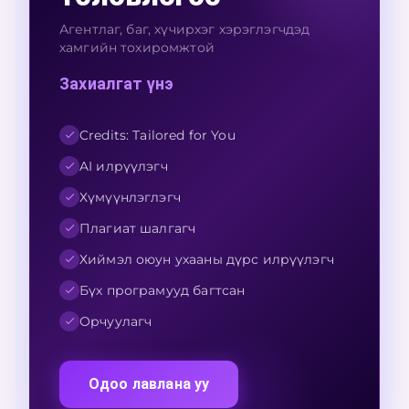
Агентлаг, баг, хүчирхэг хэрэглэгчдэд
хамгийн тохиромжтой
Захиалгат үнэ
Credits: Tailored for You
AI илрүүлэгч
Хүмүүнлэглэгч
Плагиат шалгагч
Хиймэл оюун ухааны дүрс илрүүлэгч
Бүх програмууд багтсан
Орчуулагч
Одоо лавлана уу