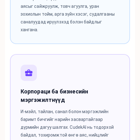
аясыг сайжруулж, товч агуулга, уран
зохиолын тойм, арга зүйн хэсэг, судалгааны
саналуудад ирүүлэхэд бэлэн байдлыг
хангана.
Корпораци ба бизнесийн
мэргэжилтнүүд
И-мэйл, тайлан, санал болон мэргэжлийн
баримт бичгийг нарийн засвартайгаар
дүрмийн дагуу шалгах. CudekAI нь тодорхой
байдал, тохиромжтой өнгө аяс, нийцлийг