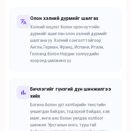
Олон хэлний дүрмийг шалгах
Хэлний онцлог болон орон нутгийн
дүрмийг ашиглан олон хэлний дүрмийг
шалгана уу. Хэлний сонголттойгоор
Англи, Герман, Франц, Испани, Итали,
Голланд болон Нордик хэлнүүдийн
хооронд шилжинэ үү.
Бичлэгийг гүнзгий дүн шинжилгээ
хийх
Богино болон урт хэлбэрийн текстийн
уншигдах байдал, тодорхой байдал, хэв
маяг, өнгө аяс болон уялдаа холбоог
шинжил. Урсгалын оноо, тууштай