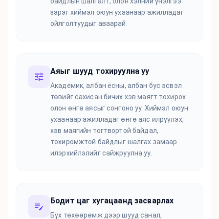
байдлын шалгалт, олон хэлний үнэлгээ
зэрэг хиймэл оюун ухаанаар ажилладаг
ойлголтуудыг аваарай.
Аяыг шууд тохируулна уу
Академик, албан ёсны, албан бус эсвэл
төвийг сахисан бичих хэв маягт тохирох
олон өнгө аясыг сонгоно уу. Хиймэл оюун
ухаанаар ажилладаг өнгө аяс илрүүлэх,
хэв маягийн тогтвортой байдал,
тохиромжтой байдлыг шалгах замаар
илэрхийлэлийг сайжруулна уу.
Бодит цаг хугацаанд засварлах
Бүх төхөөрөмж дээр шууд санал,