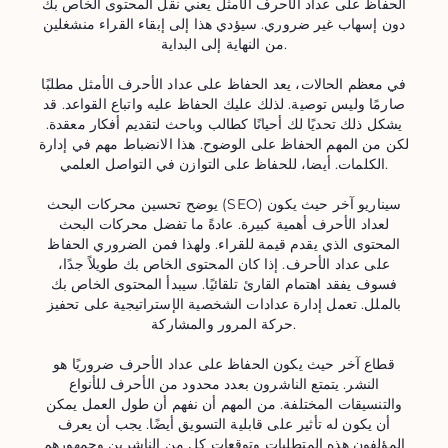
الحفاظ على عداد الأحرف الأمثل يعني نقل المحتوى الخاص بك
دون إسهاب غير ضروري. سيؤدي هذا إلى إبقاء القراء منشغلين
من النهاية إلى البداية.
في معظم الحالات، يعد الحفاظ على عداد الأحرف الأمثل مطلبًا
صارمًا وليس توصية. لذلك عليك الحفاظ عليه واتباع القواعد. قد
يشكل ذلك تحديًا لك أحيانًا كطالب وباحث لتقديم أفكار معقدة.
لكن من المهم الحفاظ على الوضوح. هذا الانضباط مهم في إدارة
الكلمات. أيضا، للحفاظ على التوازن في التواصل العلمي.
يوضح تحسين محركات البحث (SEO) سيناريو آخر حيث يكون
لعداد الأحرف أهمية كبيرة. عادةً ما تفضل محركات البحث
المحتوى الذي يقدم قيمة للقراء. ولهذا فمن الضروري الحفاظ
على عداد الأحرف. إذا كان المحتوى الخاص بك طويلاً جدًا،
فسوف يفقد اهتمام القارئ تلقائيًا. سيبدأ المحتوى الخاص بك
بالملل. تعمل إدارة عدادات الشخصية الإستراتيجية على تحفيز
حركة المرور والمشاركة.
قطاع آخر حيث يكون الحفاظ على عداد الأحرف ضروريًا هو
النشر. يتمتع الناشرون بعدد محدود من الأحرف للأنواع
والتنسيقات المختلفة. من المهم أن نفهم أن طول العمل يمكن
أن يكون له تأثير على قابلية التسويق أيضًا. يجب أن يعرف
المؤلفون هذه المتطلبات وتوقعات كل من الناشرين وجمهورهم