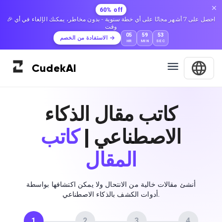
60% off
🎉 احصل على 7 أشهر مجانًا على أي خطة سنوية - بدون مخاطر، يمكنك الإلغاء في أي
وقت
05
59
52
الاستفادة من الخصم
HR
MIN
SEC
Cudek
AI
كاتب مقال الذكاء
الاصطناعي |
كاتب
المقال
أنشئ مقالات خالية من الانتحال ولا يمكن اكتشافها بواسطة
أدوات الكشف بالذكاء الاصطناعي.
1
2
3
4