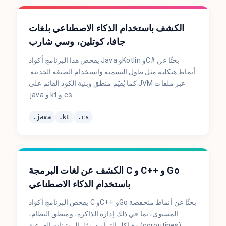
الكشف باستخدام الذكاء الاصطناعي بلغات
جافا، كوتلين، وسي شارب
يفحص هذا البرنامج أكواد Java وKotlin وC# بحثًا عن
أنماط هيكلية مثل طول التسمية واستخدام الصيغة الحديثة.
كما يُقيّم منطق وبنية الكود القائم على JVM عبر ملفات
.java و.kt و.cs.
.java
.kt
.cs
الكشف عن لغات البرمجة C و C++ و Go
باستخدام الذكاء الاصطناعي
يفحص البرنامج أكواد C وC++ وGo بحثًا عن أنماط منخفضة
المستوى، بما في ذلك إدارة الذاكرة، ومنطق النظام،
وهياكل التزامن مثل الروتينات الفرعية (goroutines).