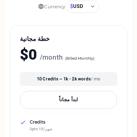
$
USD
Currency
خطة مجانية
$
0
/
month
(
Billed Monthly
)
10
Credits ~
1k - 2k
words
/ mo
ابدأ مجاناً
Credits
Upto 10/شهر