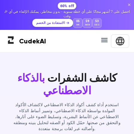
60% off
🎉 احصل على 7 أشهر مجانًا على أي خطة سنوية - بدون مخاطر، يمكنك الإلغاء في أي
وقت
05
59
52
الاستفادة من الخصم
HR
MIN
SEC
Cudek
AI
كاشف الشفرات
بالذكاء
الاصطناعي
استخدم أداة كشف أكواد الذكاء الاصطناعي لاكتشاف الأكواد
المولدة بواسطة الذكاء الاصطناعي، وتمييز أنماط الذكاء
الاصطناعي عن الأنماط البشرية، وتسليط الضوء على آثارها،
والتحقق من صحتها. حمّل الكود أو الصقه لتحليل بنيته ومنطقه
وأصالته عبر لغات برمجة متعددة.