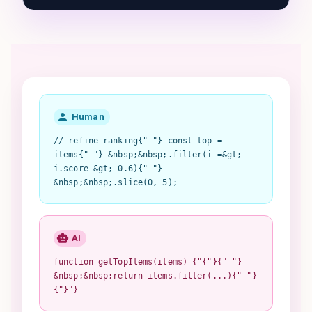
Human
// refine ranking{" "} const top =
items{" "} &nbsp;&nbsp;.filter(i =&gt;
i.score &gt; 0.6){" "}
&nbsp;&nbsp;.slice(0, 5);
AI
function getTopItems(items) {"{"}{" "}
&nbsp;&nbsp;return items.filter(...){" "}
{"}"}