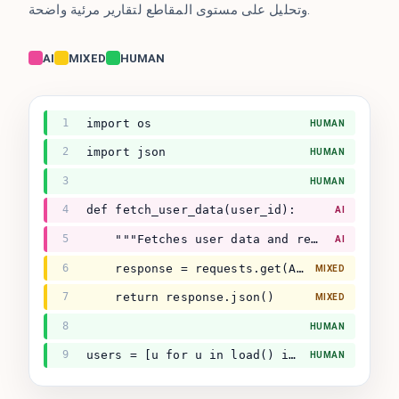
وتحليل على مستوى المقاطع لتقارير مرئية واضحة.
AI
MIXED
HUMAN
1
import os
HUMAN
2
import json
HUMAN
3
HUMAN
4
def fetch_user_data(user_id):
AI
5
    """Fetches user data and returns dict."""
AI
6
    response = requests.get(API + user_id)
MIXED
7
    return response.json()
MIXED
8
HUMAN
9
users = [u for u in load() if u.active]
HUMAN