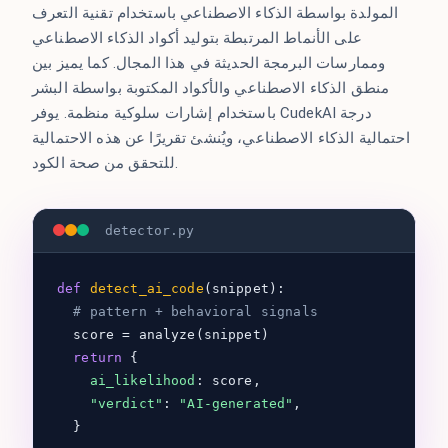
المولدة بواسطة الذكاء الاصطناعي باستخدام تقنية التعرف
على الأنماط المرتبطة بتوليد أكواد الذكاء الاصطناعي
وممارسات البرمجة الحديثة في هذا المجال. كما يميز بين
منطق الذكاء الاصطناعي والأكواد المكتوبة بواسطة البشر
باستخدام إشارات سلوكية منظمة. يوفر CudekAI درجة
احتمالية الذكاء الاصطناعي، ويُنشئ تقريرًا عن هذه الاحتمالية
للتحقق من صحة الكود.
detector.py
def
detect_ai_code
(snippet):
# pattern + behavioral signals
score = analyze(snippet)
return
{
ai_likelihood
: score,
"verdict"
:
"AI-generated"
,
}