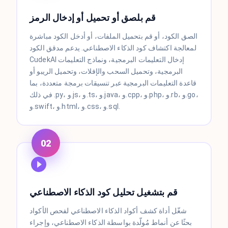
قم بلصق أو تحميل أو إدخال الرمز
الصق الكود، أو قم بتحميل الملفات، أو أدخل الكود مباشرة
لمعالجة اكتشاف كود الذكاء الاصطناعي. يدعم مدقق الكود
CudekAI إدخال التعليمات البرمجية، ونماذج التعليمات
البرمجية، وتحميل السحب والإفلات، وتحميل الريبو أو
قاعدة التعليمات البرمجية عبر تنسيقات برمجة متعددة، بما
في ذلك .py، و.js، و.ts، و.java، و.cpp، و.php، و.rb، و.go،
و.swift، و.html، و.css، و.sql.
02
قم بتشغيل تحليل كود الذكاء الاصطناعي
شغّل أداة كشف أكواد الذكاء الاصطناعي لفحص الأكواد
بحثًا عن أنماط مُولّدة بواسطة الذكاء الاصطناعي، وإجراء