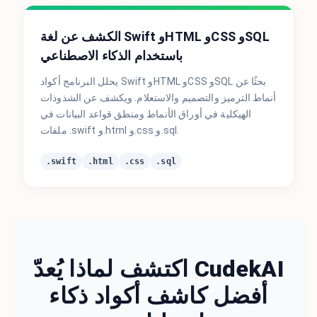
الكشف عن لغة Swift وHTML وCSS وSQL
باستخدام الذكاء الاصطناعي
يحلل البرنامج أكواد Swift وHTML وCSS وSQL بحثًا عن
أنماط الترميز والتصميم والاستعلام. ويكشف عن الشذوذات
الهيكلية في أوراق الأنماط ومنطق قواعد البيانات في
ملفات .swift و.html و.css و.sql.
.swift
.html
.css
.sql
اكتشف لماذا يُعدّ CudekAI
أفضل كاشف أكواد ذكاء