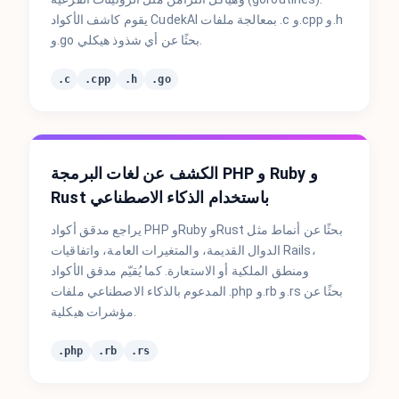
يقوم كاشف الأكواد CudekAI بمعالجة ملفات .c و.cpp و.h
و.go بحثًا عن أي شذوذ هيكلي.
.c
.cpp
.h
.go
الكشف عن لغات البرمجة PHP و Ruby و
Rust باستخدام الذكاء الاصطناعي
يراجع مدقق أكواد PHP وRuby وRust بحثًا عن أنماط مثل
الدوال القديمة، والمتغيرات العامة، واتفاقيات Rails،
ومنطق الملكية أو الاستعارة. كما يُقيّم مدقق الأكواد
المدعوم بالذكاء الاصطناعي ملفات .php و.rb و.rs بحثًا عن
مؤشرات هيكلية.
.php
.rb
.rs