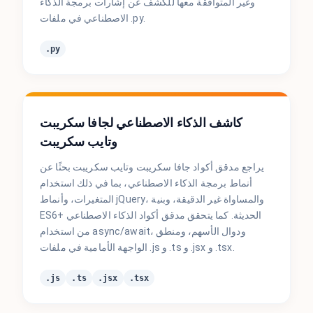
وغير المتوافقة معها للكشف عن إشارات برمجة الذكاء
الاصطناعي في ملفات .py.
.py
كاشف الذكاء الاصطناعي لجافا سكريبت
وتايب سكريبت
يراجع مدقق أكواد جافا سكريبت وتايب سكريبت بحثًا عن
أنماط برمجة الذكاء الاصطناعي، بما في ذلك استخدام
المتغيرات، وأنماط jQuery، والمساواة غير الدقيقة، وبنية
ES6+ الحديثة. كما يتحقق مدقق أكواد الذكاء الاصطناعي
من استخدام async/await، ودوال الأسهم، ومنطق
الواجهة الأمامية في ملفات .js و .ts و .jsx و .tsx.
.js
.ts
.jsx
.tsx