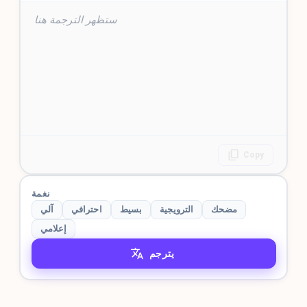
ستظهر الترجمة هنا
Copy
نغمة
مضحك
الترويجية
بسيط
احترافي
آلي
إعلامي
يترجم