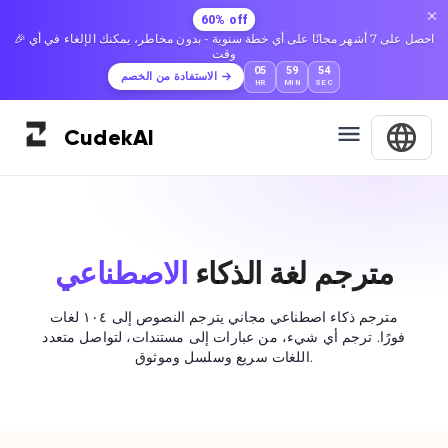
60% off
🎉 احصل على 7 أشهر مجانًا على أي خطة سنوية - بدون مخاطر، يمكنك الإلغاء في أي
وقت
05
59
54
الاستفادة من الخصم
HR
MIN
SEC
Cudek
AI
مترجم لغة الذكاء
الاصطناعي
مترجم ذكاء اصطناعي مجاني يترجم النصوص إلى ١٠٤ لغات
فورًا. ترجم أي شيء، من عبارات إلى مستندات، لتواصل متعدد
اللغات سريع وسلسل وموثوق.