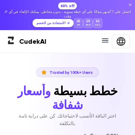
60% off
🎉 احصل على 7 أشهر مجانًا على أي خطة سنوية - بدون مخاطر، يمكنك الإلغاء في أي
وقت
05
59
52
الاستفادة من الخصم
HR
MIN
SEC
Cudek
AI
Trusted by 100k+ Users
خطط بسيطة
وأسعار
شفافة
اختر الباقة الأنسب لاحتياجاتك. كن على دراية تامة
بالتكلفة.