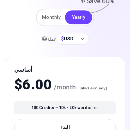
✨ Save
60
%
Monthly
Yearly
$
USD
عملة
أساسي
$
6.00
/
month
(
Billed Annually
)
100
Credits ~
10k - 20k
words
/ mo
البدء