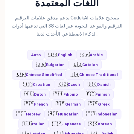
اللغات المعتمدة
يدعم مدقق علامات الترقيم CudekAI تصحيح علامات
الترقيم والقواعد النحوية عبر لغات 38 التي تدعمها أدوات
الذكاء الاصطناعي الأحدث لدينا.
🇬🇧
🇸🇦
Auto
English
Arabic
🇧🇬
🇪🇸
Bulgarian
Catalan
🇨🇳
🇹🇼
Chinese Simplified
Chinese Traditional
🇭🇷
🇨🇿
🇩🇰
Croatian
Czech
Danish
🇳🇱
🇵🇭
🇫🇮
Dutch
Filipino
Finnish
🇫🇷
🇩🇪
🇬🇷
French
German
Greek
🇮🇱
🇭🇺
🇮🇩
Hebrew
Hungarian
Indonesian
🇮🇹
🇯🇵
🇰🇷
Italian
Japanese
Korean
🇱🇻
🇱🇹
🇵🇱
Latvian
Lithuanian
Polish