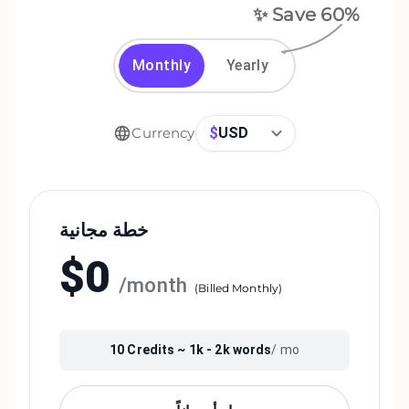
✨ Save
60
%
Monthly
Yearly
$
USD
Currency
خطة مجانية
$
0
/
month
(
Billed Monthly
)
10
Credits ~
1k - 2k
words
/ mo