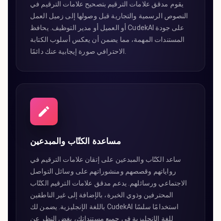
يقوم مدقق علامات الترقيم بتصحيح علامات الترقيم في
النصوص الرسمية والتجارية قبل وصولها إلى زميل العمل
أو العميل أو مدير التوظيف. يحافظ CudekAI على جودة
المستندات المهمة، مما يضمن أن يعكس أسلوب الكتابة
الاحترافي صورة إيجابية عنك دائمًا.
مساعدة الكتّاب والمبدعين
ساعد الكتّاب والمبدعين على إتقان علامات الترقيم في
رواياتهم وقصصهم ومنشوراتهم على وسائل التواصل
الاجتماعي ورسائلهم. يدعم مدقق علامات الترقيم الكتّاب
المحترفين وذوي الخبرة، بالإضافة إلى غير الناطقين
باللغة الإنجليزية. يضمن لك CudekAI استخدامًا سلسًا
للغة الإنجليزية في جميع مستنداتك، بغض النظر عن