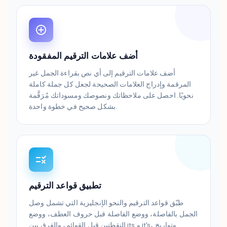
أضف علامات الترقيم المفقودة
أضف علامات الترقيم إلى أي نص بقراءة الجمل غير
المرقمة وإدراج العلامات الصحيحة لجعل كل جملة كاملة
نحويًا. احصل على ملاحظاتك ونصوصك ومسوداتك مُرَقَّمة
بشكل صحيح في خطوة واحدة.
تطبيق قواعد الترقيم
طبّق قواعد الترقيم والنحو الإنجليزية التي تشمل وصل
الجمل بالفاصلة، ووضع الفاصلة قبل حروف العطف، ووضع
النقطتين قبل القوائم، والفرق بين its و it's، وتواريخ