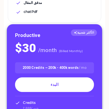
مدقق المقال
chatPdf
الأكثر شعبية
Productive
$
30
/
month
(
Billed Monthly
)
2000
Credits ~
200k - 400k
words
/ mo
البدء
Credits
2,000/شهر