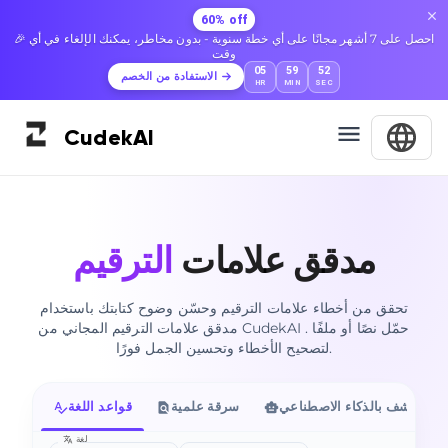
60% off
🎉 احصل على 7 أشهر مجانًا على أي خطة سنوية - بدون مخاطر، يمكنك الإلغاء في أي
وقت
05
59
51
الاستفادة من الخصم
HR
MIN
SEC
Cudek
AI
مدقق علامات
الترقيم
تحقق من أخطاء علامات الترقيم وحسّن وضوح كتابتك باستخدام
مدقق علامات الترقيم المجاني من CudekAI . حمّل نصًا أو ملفًا
لتصحيح الأخطاء وتحسين الجمل فورًا.
الكشف بالذكاء الاصطناعي
سرقة علمية
قواعد اللغة
لغة