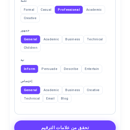
نغمة
Formal
Casual
Professional
Academic
Creative
جمهور
General
Academic
Business
Technical
Children
نية
Inform
Persuade
Describe
Entertain
اِختِصاص
General
Academic
Business
Creative
Technical
Email
Blog
تحقق من علامات الترقيم