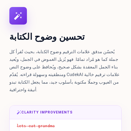
تحسين وضوح الكتابة
يُحسّن مدقق علامات الترقيم وضوح الكتابة، بحيث تُقرأ كل
جملة كما هو مُراد تمامًا. فهو يُزيل الغموض في الجمل، ويُعيد
بناء الجمل المعقدة بشكل صحيح، ويُحافظ على وضوح النص
ومنطقيته وسهولة قراءته. يُقدّم CudekAI علامات ترقيم خالية
من العيوب وجملًا مكتوبة بأسلوب جيد، مما يجعل الكتابة تبدو
أنيقة واحترافية.
CLARITY IMPROVEMENTS
lets eat grandma