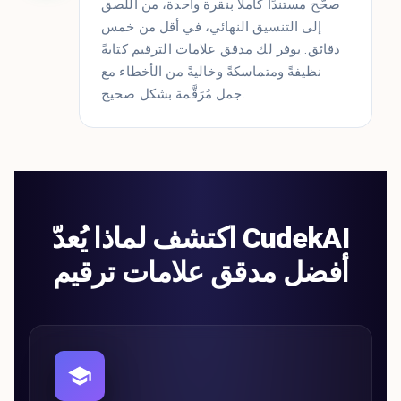
صحّح مستندًا كاملاً بنقرة واحدة، من اللصق
إلى التنسيق النهائي، في أقل من خمس
دقائق. يوفر لك مدقق علامات الترقيم كتابةً
نظيفةً ومتماسكةً وخاليةً من الأخطاء مع
جمل مُرَقَّمة بشكل صحيح.
اكتشف لماذا يُعدّ CudekAI
أفضل مدقق علامات ترقيم