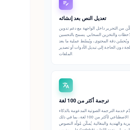
تعديل النص بعد إنشائه
كّن من التحرير داخل الواجهة مع دعم تدوين
احظات والتخزين السحابي. يسمح بالتحسين
ويُحسّن دقة المحتوى، ويُبسّط عملية ما بعد
لجة دون الحاجة إلى تبديل الأدوات أو تصدير
الملفات.
ترجمة أكثر من 100 لغة
دّم خدمة الترجمة الصوتية المدعومة بالذكاء
الاصطناعي لأكثر من 100 لغة، بما في ذلك
زية والهندية والبنغالية. يُمكّن مُولّد النصوص
على يوتيوب CudekAI من الوصول متعدد اللغات