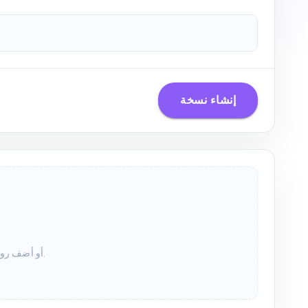
إنشاء نسخة
سوف يظهر النص الخاص بك هنا. الصق رابط YouTube أو أضف روابط متعددة للبدء.