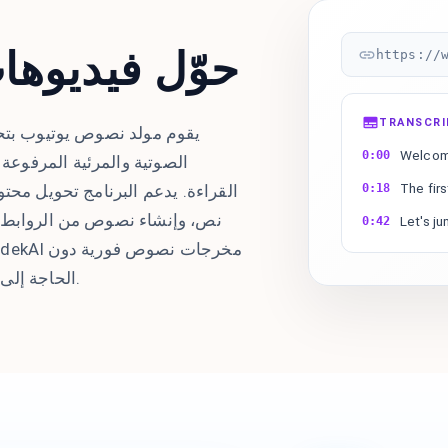
حوّل فيديوهات
https://
TRANSCR
يقوم مولد نصوص يوتيوب بتحو
Welcome
0:00
الصوتية والمرئية المرفوع
The firs
القراءة. يدعم البرنامج تحويل محت
0:18
نص، وإنشاء نصوص من الروابط، 
Let's ju
0:42
الحاجة إلى تنسيق يدوي أو خطوات معالجة متكررة.