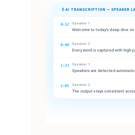
AI TRANSCRIPTION — SPEAKER L
Speaker 1
0:12
Welcome to today's deep dive on A
Speaker 2
0:48
Every word is captured with high-
Speaker 1
1:23
Speakers are detected automatical
Speaker 2
2:05
The output stays consistent acros