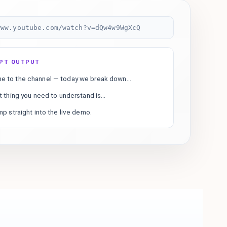
www.youtube.com/watch?v=dQw4w9WgXcQ
IPT OUTPUT
 to the channel — today we break down...
t thing you need to understand is...
mp straight into the live demo.