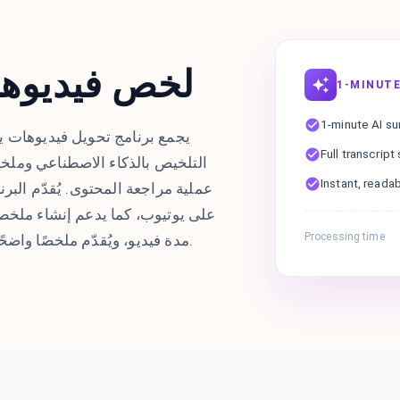
لخص فيديوهات
1-MINUTE
1-minute AI s
يجمع برنامج تحويل فيديوهات ي
Full transcrip
التلخيص بالذكاء الاصطناعي وملخ
Instant, reada
عملية مراجعة المحتوى. يُقدّم البرن
على يوتيوب، كما يدعم إنشاء ملخص 
Processing time
مدة فيديو، ويُقدّم ملخصًا واضحًا ومنظمًا بالذكاء الاصطناعي على الفور.