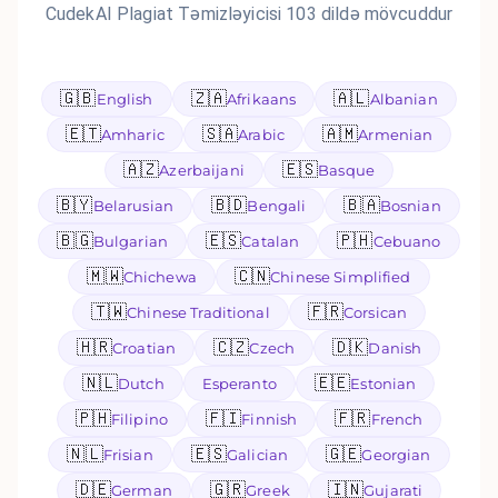
CudekAI Plagiat Təmizləyicisi 103 dildə mövcuddur
🇬🇧
🇿🇦
🇦🇱
English
Afrikaans
Albanian
🇪🇹
🇸🇦
🇦🇲
Amharic
Arabic
Armenian
🇦🇿
🇪🇸
Azerbaijani
Basque
🇧🇾
🇧🇩
🇧🇦
Belarusian
Bengali
Bosnian
🇧🇬
🇪🇸
🇵🇭
Bulgarian
Catalan
Cebuano
🇲🇼
🇨🇳
Chichewa
Chinese Simplified
🇹🇼
🇫🇷
Chinese Traditional
Corsican
🇭🇷
🇨🇿
🇩🇰
Croatian
Czech
Danish
🇳🇱
🇪🇪
Dutch
Esperanto
Estonian
🇵🇭
🇫🇮
🇫🇷
Filipino
Finnish
French
🇳🇱
🇪🇸
🇬🇪
Frisian
Galician
Georgian
🇩🇪
🇬🇷
🇮🇳
German
Greek
Gujarati