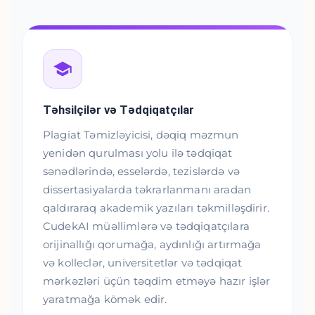
Təhsilçilər və Tədqiqatçılar
Plagiat Təmizləyicisi, dəqiq məzmun
yenidən qurulması yolu ilə tədqiqat
sənədlərində, esselərdə, tezislərdə və
dissertasiyalarda təkrarlanmanı aradan
qaldıraraq akademik yazıları təkmilləşdirir.
CudekAI müəllimlərə və tədqiqatçılara
orijinallığı qorumağa, aydınlığı artırmağa
və kolleclər, universitetlər və tədqiqat
mərkəzləri üçün təqdim etməyə hazır işlər
yaratmağa kömək edir.