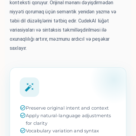
konteksti qoruyur. Orijinal mənanı dəyişdirmədən
niyyəti qorumaq üçün semantik yenidən yazma və
təbii dil düzəlişlərini tətbiq edir. CudekAI lüğət
variasiyaları və sintaksis təkmilləşdirilməsi ilə
oxunaqlılığı artırır, məzmunu ardıcıl və peşəkar
saxlayır.
Preserve original intent and context
Apply natural-language adjustments
for clarity
Vocabulary variation and syntax