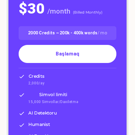
$
30
/
month
(
Billed Monthly
)
2000
Credits ~
200k - 400k
words
/ mo
Başlamaq
Credits
2,000/ay
Simvol limiti
15,000 Simvollar/Daxiletmə
AI Detektoru
Humanist