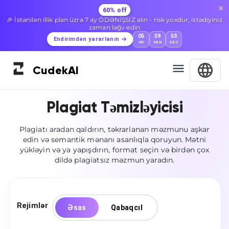
60% off
🎉 İstənilən illik plan üzrə 7 ay ÖDƏNİŞSİZ alın - risk yoxdur, istədiyiniz
zaman ləğv edin
05
59
52
Endirimdən yararlanın
HR
MIN
SEC
Cudek
AI
Plagiat Təmizləyicisi
Plagiatı aradan qaldırın, təkrarlanan məzmunu aşkar
edin və semantik mənanı asanlıqla qoruyun. Mətni
yükləyin və ya yapışdırın, format seçin və birdən çox
dildə plagiatsız məzmun yaradın.
Rejimlər
Əsas
Qabaqcıl