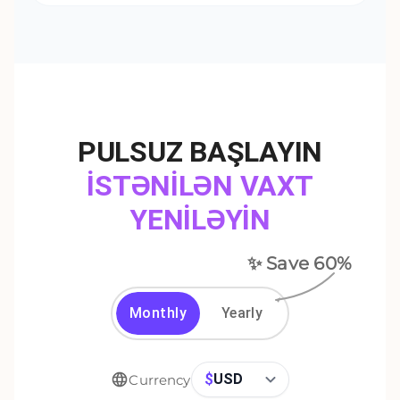
PULSUZ BAŞLAYIN
İSTƏNİLƏN VAXT
YENİLƏYİN
✨ Save
60
%
Monthly
Yearly
$
USD
Currency