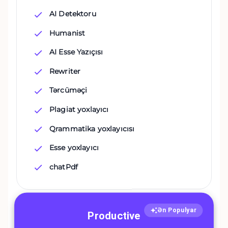
AI Detektoru
Humanist
AI Esse Yazıçısı
Rewriter
Tərcüməçi
Plagiat yoxlayıcı
Qrammatika yoxlayıcısı
Esse yoxlayıcı
chatPdf
Ən Populyar
Productive