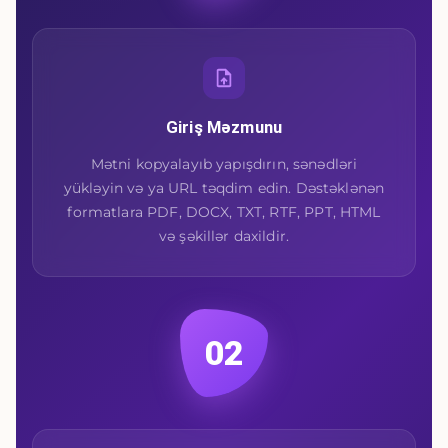
Giriş Məzmunu
Mətni kopyalayıb yapışdırın, sənədləri
yükləyin və ya URL təqdim edin. Dəstəklənən
formatlara PDF, DOCX, TXT, RTF, PPT, HTML
və şəkillər daxildir.
02