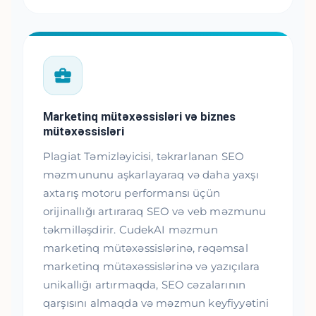
Marketinq mütəxəssisləri və biznes
mütəxəssisləri
Plagiat Təmizləyicisi, təkrarlanan SEO
məzmununu aşkarlayaraq və daha yaxşı
axtarış motoru performansı üçün
orijinallığı artıraraq SEO və veb məzmunu
təkmilləşdirir. CudekAI məzmun
marketinq mütəxəssislərinə, rəqəmsal
marketinq mütəxəssislərinə və yazıçılara
unikallığı artırmaqda, SEO cəzalarının
qarşısını almaqda və məzmun keyfiyyətini