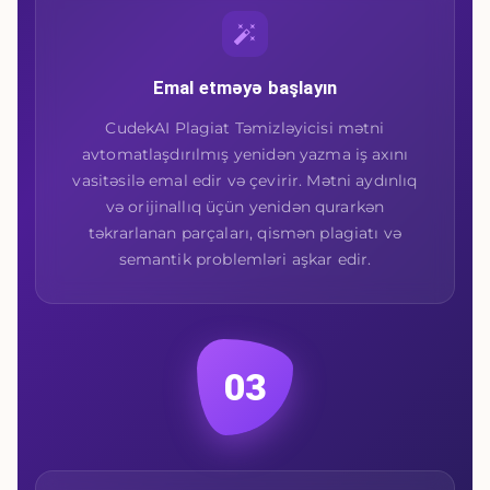
Emal etməyə başlayın
CudekAI Plagiat Təmizləyicisi mətni
avtomatlaşdırılmış yenidən yazma iş axını
vasitəsilə emal edir və çevirir. Mətni aydınlıq
və orijinallıq üçün yenidən qurarkən
təkrarlanan parçaları, qismən plagiatı və
semantik problemləri aşkar edir.
03