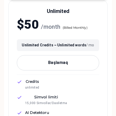
Unlimited
$
50
/
month
(
Billed Monthly
)
Unlimited
Credits ~
Unlimited
words
/ mo
Başlamaq
Credits
unlimited
Simvol limiti
15,000 Simvollar/Daxiletmə
AI Detektoru