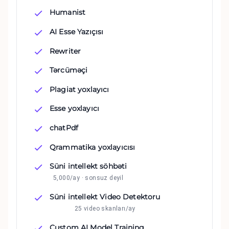
Humanist
AI Esse Yazıçısı
Rewriter
Tərcüməçi
Plagiat yoxlayıcı
Esse yoxlayıcı
chatPdf
Qrammatika yoxlayıcısı
Süni intellekt söhbəti
5,000/ay · sonsuz deyil
Süni intellekt Video Detektoru
25 video skanları/ay
Custom AI Model Training