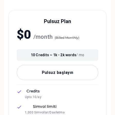
Pulsuz Plan
$
0
/
month
(
Billed Monthly
)
10
Credits ~
1k - 2k
words
/ mo
Pulsuz başlayın
Credits
Upto 10/ay
Simvol limiti
1,000 Simvollar/Daxiletmə