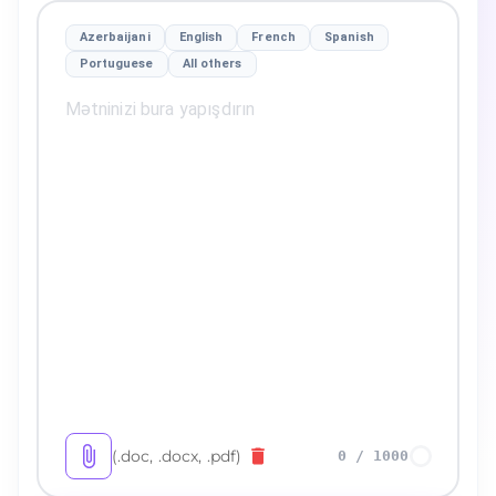
Azerbaijani
English
French
Spanish
Portuguese
All others
(.doc, .docx, .pdf)
0
/
1000