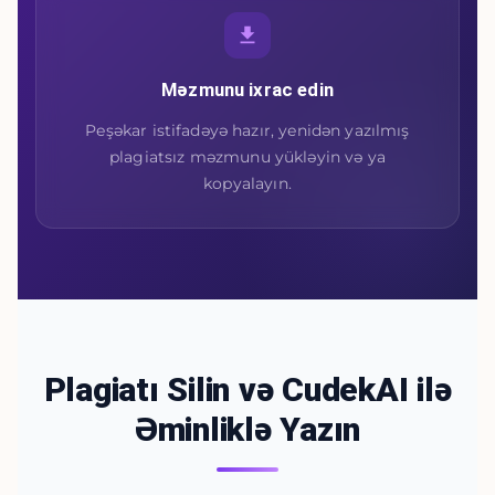
Məzmunu ixrac edin
Peşəkar istifadəyə hazır, yenidən yazılmış
plagiatsız məzmunu yükləyin və ya
kopyalayın.
Plagiatı Silin və CudekAI ilə
Əminliklə Yazın