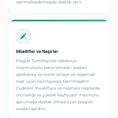
optimallaşdırmaqda dəstək verir.
Müəlliflər və Naşirlər
Plagiat Təmizləyicisi redaksiya
məzmununu təkrarlamaları aradan
qaldıraraq və mətni onlayn və rəqəmsal
nəşr üçün hazırlayaraq təkmilləşdirir.
CudekAI müəlliflərə və naşirlərə nəşrlərdə
orijinallığı və yüksək keyfiyyətli məzmunu
qorumağa dəstək olmaq üçün plagiatı
aradan qaldırır.