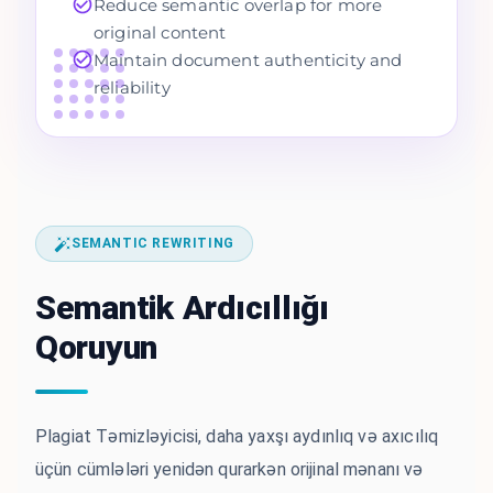
Reduce semantic overlap for more
original content
Maintain document authenticity and
reliability
SEMANTIC REWRITING
Semantik Ardıcıllığı
Qoruyun
Plagiat Təmizləyicisi, daha yaxşı aydınlıq və axıcılıq
üçün cümlələri yenidən qurarkən orijinal mənanı və