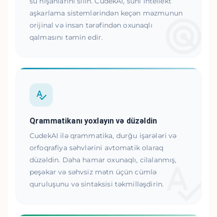
su nişanlarını silin. CudekAI, süni intellekt
aşkarlama sistemlərindən keçən məzmunun
orijinal və insan tərəfindən oxunaqlı
qalmasını təmin edir.
Qrammatikanı yoxlayın və düzəldin
CudekAI ilə qrammatika, durğu işarələri və
orfoqrafiya səhvlərini avtomatik olaraq
düzəldin. Daha hamar oxunaqlı, cilalanmış,
peşəkar və səhvsiz mətn üçün cümlə
quruluşunu və sintaksisi təkmilləşdirin.