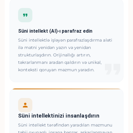
Süni intellekt (AI)-ı parafraz edin
Süni intellektlə işləyən parafrazlaşdırma aləti
ilə mətni yenidən yazın və yenidən
strukturlaşdırın. Orijinallığı artırın,
təkrarlanmanı aradan qaldırın və unikal,
konteksti qoruyan məzmun yaradın.
Süni intellektinizi insanlaşdırın
Süni intellekt tərəfindən yaradılan məzmunu
təbii oxunaqlı, insana bənzər, aşkarlanmayan