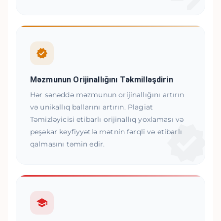
Məzmunun Orijinallığını Təkmilləşdirin
Hər sənəddə məzmunun orijinallığını artırın
və unikallıq ballarını artırın. Plagiat
Təmizləyicisi etibarlı orijinallıq yoxlaması və
peşəkar keyfiyyətlə mətnin fərqli və etibarlı
qalmasını təmin edir.