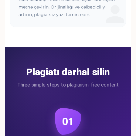
mətnə çevirin. Orijinallığı və cəlbediciliyi
artırın, plagiatsız yazı təmin edin.
Plagiatı dərhal silin
Three simple steps to plagiarism-free content
01