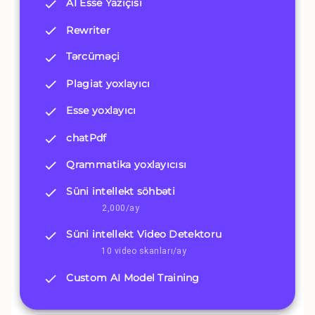
AI Esse Yazıçısı
Rewriter
Tərcüməçi
Plagiat yoxlayıcı
Esse yoxlayıcı
chatPdf
Qrammatika yoxlayıcısı
Süni intellekt söhbəti
2,000/ay
Süni intellekt Video Detektoru
10 video skanları/ay
Custom AI Model Training