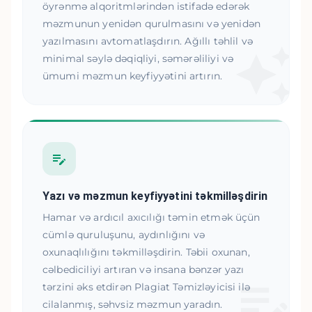
öyrənmə alqoritmlərindən istifadə edərək
məzmunun yenidən qurulmasını və yenidən
yazılmasını avtomatlaşdırın. Ağıllı təhlil və
minimal səylə dəqiqliyi, səmərəliliyi və
ümumi məzmun keyfiyyətini artırın.
Yazı və məzmun keyfiyyətini təkmilləşdirin
Hamar və ardıcıl axıcılığı təmin etmək üçün
cümlə quruluşunu, aydınlığını və
oxunaqlılığını təkmilləşdirin. Təbii oxunan,
cəlbediciliyi artıran və insana bənzər yazı
tərzini əks etdirən Plagiat Təmizləyicisi ilə
cilalanmış, səhvsiz məzmun yaradın.