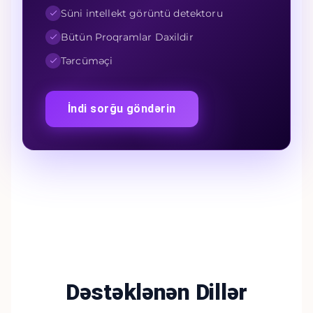
Süni intellekt görüntü detektoru
Bütün Proqramlar Daxildir
Tərcüməçi
İndi sorğu göndərin
Dəstəklənən Dillər