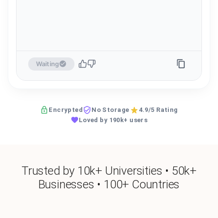
Waiting
Encrypted
No Storage
4.9/5 Rating
Loved by 190k+ users
Trusted by 10k+ Universities • 50k+
Businesses • 100+ Countries