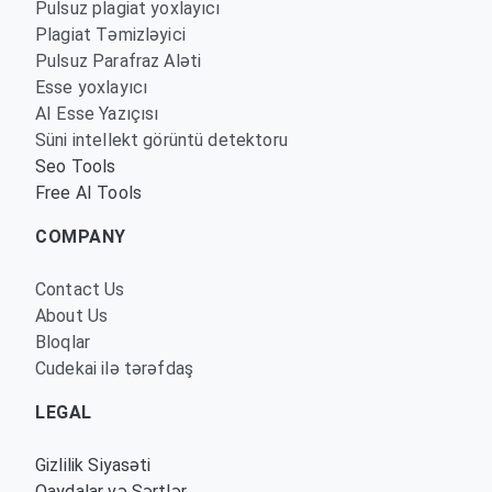
Pulsuz plagiat yoxlayıcı
Plagiat Təmizləyici
Pulsuz Parafraz Aləti
Esse yoxlayıcı
AI Esse Yazıçısı
Süni intellekt görüntü detektoru
Seo Tools
Free AI Tools
COMPANY
Contact Us
About Us
Bloqlar
Cudekai ilə tərəfdaş
LEGAL
Gizlilik Siyasəti
Qaydalar və Şərtlər