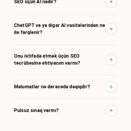
SEO üçün AI nədir?
ChatGPT və ya digər AI vasitələrindən nə
ilə fərqlənir?
Onu istifadə etmək üçün SEO
təcrübəsinə ehtiyacım varmı?
Məlumatlar nə dərəcədə dəqiqdir?
Pulsuz sınaq varmı?