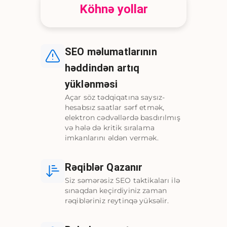
Köhnə yollar
SEO məlumatlarının
həddindən artıq
yüklənməsi
Açar söz tədqiqatına saysız-
hesabsız saatlar sərf etmək,
elektron cədvəllərdə basdırılmış
və hələ də kritik sıralama
imkanlarını əldən vermək.
Rəqiblər Qazanır
Siz səmərəsiz SEO taktikaları ilə
sınaqdan keçirdiyiniz zaman
rəqibləriniz reytinqə yüksəlir.