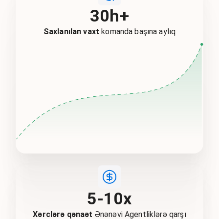
30h+
Saxlanılan vaxt
komanda başına aylıq
5-10x
Xərclərə qənaət
Ənənəvi Agentliklərə qarşı