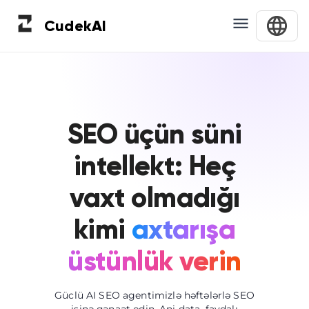
Cudek
AI
SEO üçün süni
intellekt: Heç
vaxt olmadığı
kimi
axtarışa
üstünlük verin
Güclü AI SEO agentimizlə həftələrlə SEO