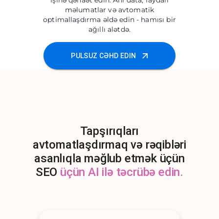
işinə qənaət edin. Ani data, faydalı
məlumatlar və avtomatik
optimallaşdırma əldə edin - hamısı bir
ağıllı alətdə.
PULSUZ CƏHD EDIN
Tapşırıqları
avtomatlaşdırmaq və rəqibləri
asanlıqla məğlub etmək üçün
SEO
üçün AI ilə təcrübə edin.