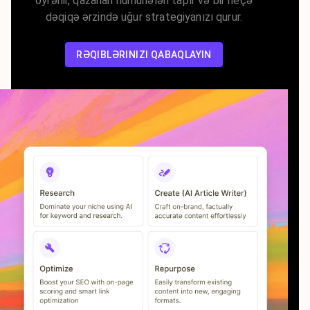
öyrənir, qazanan nümunələri tapır və bir neçə
dəqiqə ərzində uğur strategiyanızı qurur.
RƏQIBLƏRINIZI QABAQLAYIN