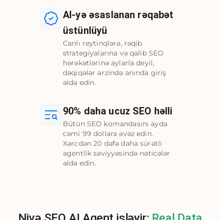
AI-yə əsaslanan rəqabət
üstünlüyü
Canlı reytinqlərə, rəqib
strategiyalarına və qalib SEO
hərəkətlərinə aylarla deyil,
dəqiqələr ərzində anında giriş
əldə edin.
90% daha ucuz SEO həlli
Bütün SEO komandasını ayda
cəmi 99 dollara əvəz edin.
Xərcdən 20 dəfə daha sürətli
agentlik səviyyəsində nəticələr
əldə edin.
Niyə SEO AI Agent işləyir:
Real Data