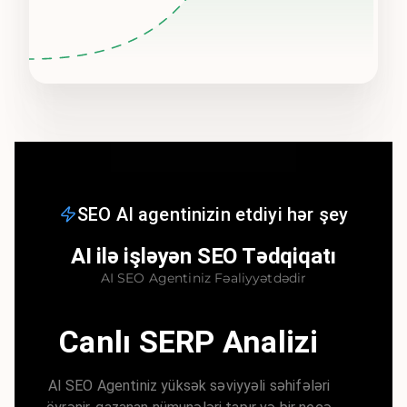
SEO AI agentinizin etdiyi hər şey
AI ilə işləyən SEO Tədqiqatı
AI SEO Agentiniz Fəaliyyətdədir
Canlı SERP Analizi
AI SEO Agentiniz yüksək səviyyəli səhifələri