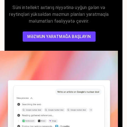
Süni intellekt axtarış niyyətinə uyğun gələn və
reytinqləri yüksəldən məzmun planları yaratmaqla
məlumatları fəaliyyətə çevirir.
MƏZMUN YARATMAĞA BAŞLAYIN