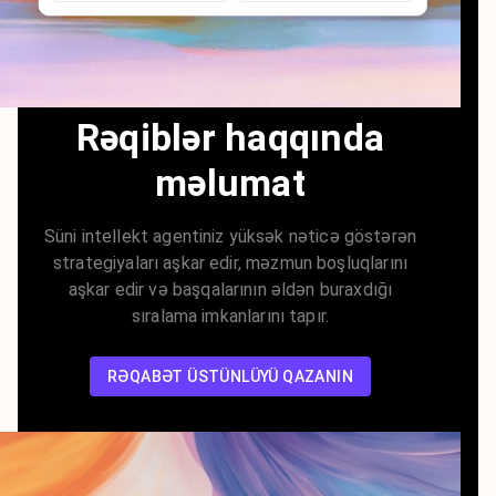
Rəqiblər haqqında
məlumat
Süni intellekt agentiniz yüksək nəticə göstərən
strategiyaları aşkar edir, məzmun boşluqlarını
aşkar edir və başqalarının əldən buraxdığı
sıralama imkanlarını tapır.
RƏQABƏT ÜSTÜNLÜYÜ QAZANIN