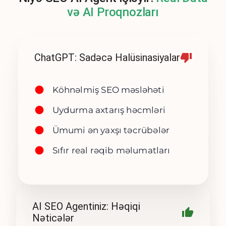
və AI Proqnozları
ChatGPT: Sadəcə Halüsinasiyalar
Köhnəlmiş SEO məsləhəti
Uydurma axtarış həcmləri
Ümumi ən yaxşı təcrübələr
Sıfır real rəqib məlumatları
AI SEO Agentiniz: Həqiqi
Nəticələr