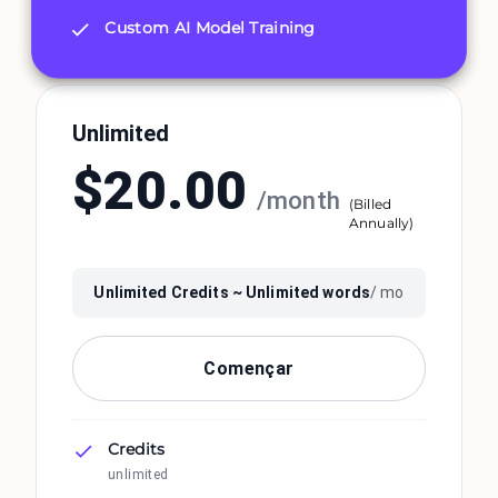
Custom AI Model Training
Unlimited
$
20.00
/
month
(
Billed
Annually
)
Unlimited
Credits ~
Unlimited
words
/ mo
Començar
Credits
unlimited