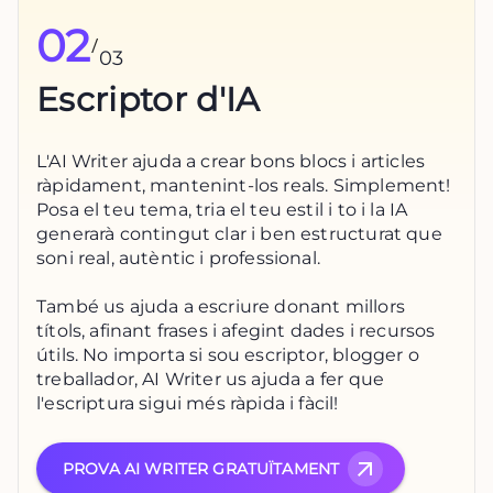
02
/
03
Escriptor d'IA
L'AI Writer ajuda a crear bons blocs i articles
ràpidament, mantenint-los reals. Simplement!
Posa el teu tema, tria el teu estil i to i la IA
generarà contingut clar i ben estructurat que
soni real, autèntic i professional.
També us ajuda a escriure donant millors
títols, afinant frases i afegint dades i recursos
útils. No importa si sou escriptor, blogger o
treballador, AI Writer us ajuda a fer que
l'escriptura sigui més ràpida i fàcil!
PROVA AI WRITER GRATUÏTAMENT