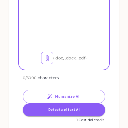
(.doc, .docx, .pdf)
characters
0
/
5000
Humanize AI
Detecta el text AI
1 Cost del crèdit