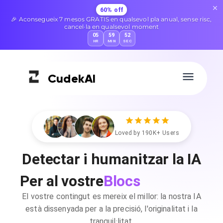
60% off
🎉 Aconsegueix 7 mesos GRATIS en qualsevol pla anual, sense risc,
cancel·la en qualsevol moment
05
59
51
HR
MIN
SEC
Cudek
AI
Loved by 190K+ Users
Detectar i humanitzar la IA
Blocs
Per al vostre
El vostre contingut es mereix el millor: la nostra IA
està dissenyada per a la precisió, l'originalitat i la
tranquil·litat.