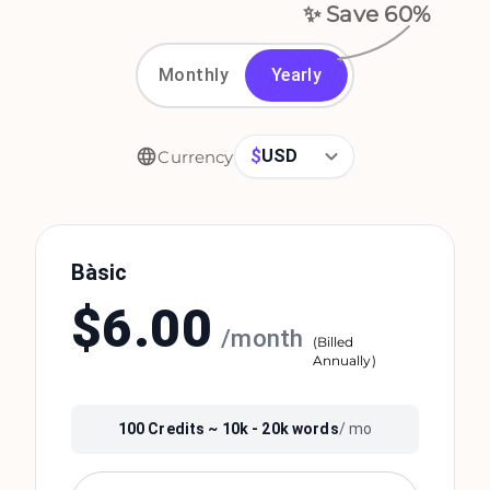
✨ Save
60
%
Monthly
Yearly
$
USD
Currency
Bàsic
$
6.00
/
month
(
Billed
Annually
)
100
Credits ~
10k - 20k
words
/ mo