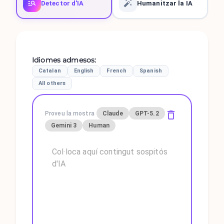
Detector d'IA
Humanitzar la IA
Idiomes admesos
:
Catalan
English
French
Spanish
All others
Proveu la mostra
Claude
GPT-5.2
Gemini 3
Human