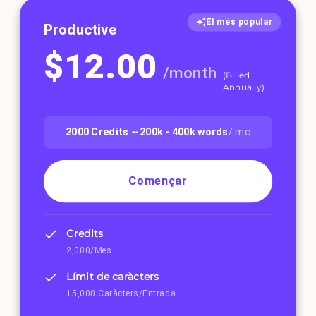
El més popular
Productive
$
12.00
/
month
(
Billed
Annually
)
2000
Credits ~
200k - 400k
words
/ mo
Començar
Credits
2,000/Mes
Límit de caràcters
15,000 Caràcters/Entrada