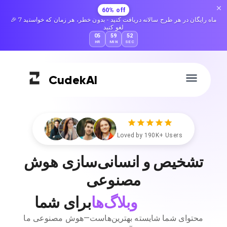
60% off
🎉 7 ماه رایگان در هر طرح سالانه دریافت کنید - بدون خطر، هر زمان که خواستید
لغو کنید
05
59
51
HR
MIN
SEC
Cudek
AI
Loved by 190K+ Users
تشخیص و انسانی‌سازی هوش
مصنوعی
وبلاگ‌ها
برای شما
محتوای شما شایسته بهترین‌هاست—هوش مصنوعی ما