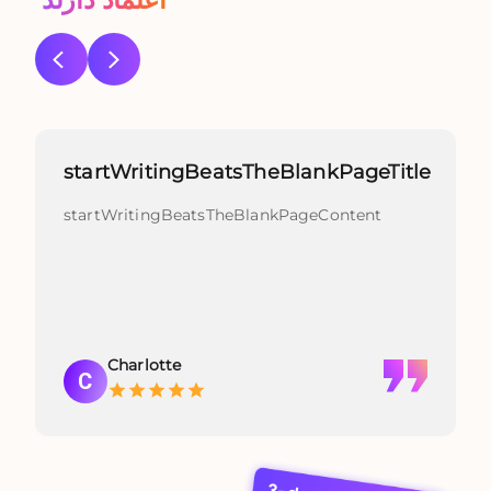
اعتماد دارند
startWritingBeatsTheBlankPageTitle
startWritingBeatsTheBlankPageContent
Charlotte
C