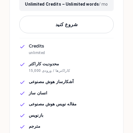
Unlimited
Credits ~
Unlimited
words
/ mo
شروع کنید
Credits
unlimited
محدودیت کاراکتر
15,000 کاراکترها / ورودی
آشکارساز هوش مصنوعی
انسان ساز
مقاله نویس هوش مصنوعی
بازنویس
مترجم