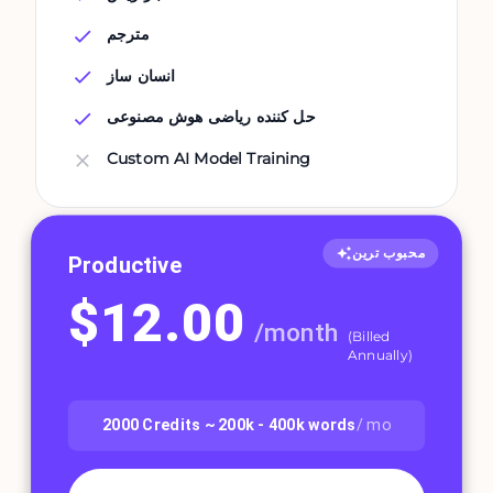
مترجم
انسان ساز
حل کننده ریاضی هوش مصنوعی
Custom AI Model Training
محبوب ترین
Productive
$
12.00
/
month
(
Billed
Annually
)
2000
Credits ~
200k - 400k
words
/ mo