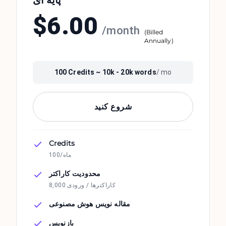
پایه ای
$
6.00
/
month
(
Billed
Annually
)
100
Credits ~
10k - 20k
words
/ mo
شروع کنید
Credits
100/ماه
محدودیت کاراکتر
8,000 کاراکترها / ورودی
مقاله نویس هوش مصنوعی
بازنویس