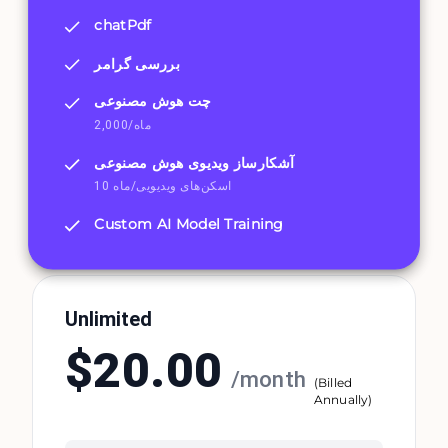
chatPdf
بررسی گرامر
چت هوش مصنوعی
2,000/ماه
آشکارساز ویدیوی هوش مصنوعی
10 اسکن‌های ویدیویی/ماه
Custom AI Model Training
Unlimited
$
20.00
/
month
(
Billed
Annually
)