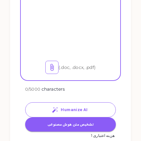
(.doc, .docx, .pdf)
characters
0
/
5000
Humanize AI
تشخیص متن هوش مصنوعی
1 هزینه اعتباری