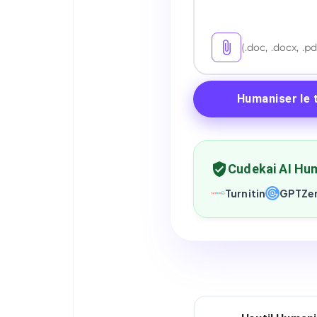
(.doc, .docx, .pd
Humaniser le 
Cudekai AI Hum
Turnitin
GPTZe