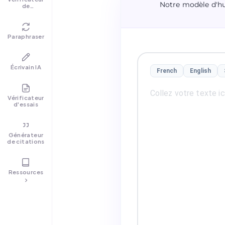
Notre modèle d'hu
de
grammaire
Paraphraser
Écrivain IA
French
English
Vérificateur
d'essais
Générateur
de citations
Ressources