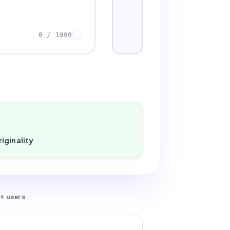
0
/
1000
iginality
+ users