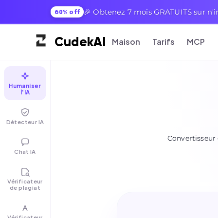
🎉 Obtenez 7 mois GRATUITS sur n'i
60% off
Cudek
AI
Maison
Tarifs
MCP
Humaniser
l'IA
Détecteur IA
Convertisseur 
Chat IA
Vérificateur
de plagiat
Vérificateur