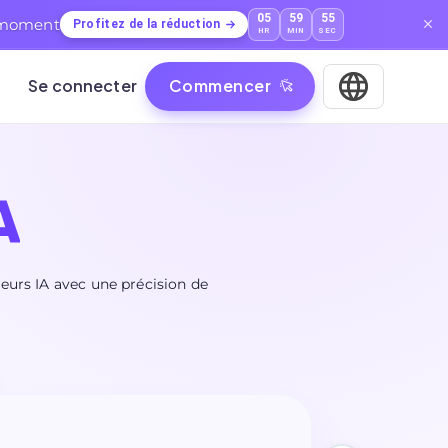
05
59
54
t moment
Profitez de la réduction
HR
MIN
SEC
Se connecter
Commencer
A
teurs IA avec une précision de