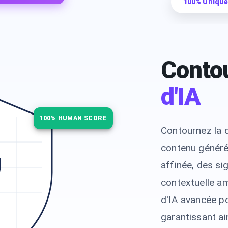
100% Unique
Contou
d'IA
100% HUMAN SCORE
Contournez la d
contenu généré 
affinée, des si
contextuelle am
d'IA avancée po
garantissant ai