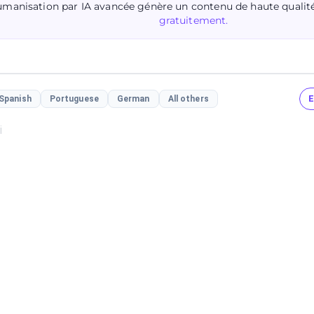
manisation par IA avancée génère un contenu de haute qualit
gratuitement.
E
Spanish
Portuguese
German
All others