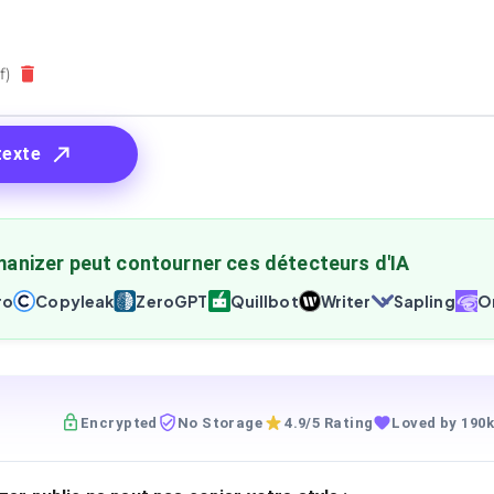
f)
texte
anizer peut contourner ces détecteurs d'IA
ro
Copyleak
ZeroGPT
Quillbot
Writer
Sapling
Or
Encrypted
No Storage
4.9/5 Rating
Loved by 190k