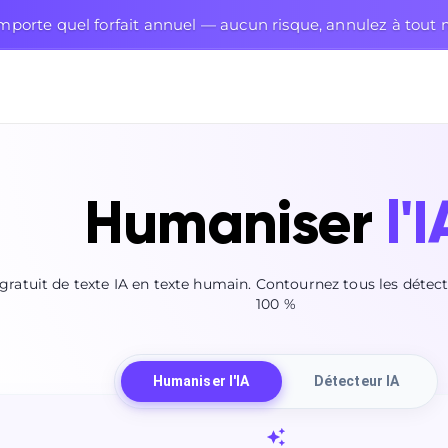
mporte quel forfait annuel — aucun risque, annulez à tou
Humaniser
l'I
gratuit de texte IA en texte humain. Contournez tous les détec
100 %
Humaniser l'IA
Détecteur IA