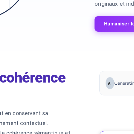
originaux et in
Humaniser l
cohérence
Generatin
AI
ut en conservant sa
ignement contextuel.
 la cohérence sémantique et