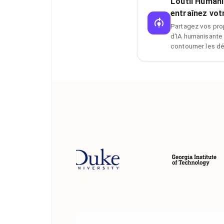
L'outil Humani
entraînez vot
Partagez vos pro
d'IA humanisante 
contourner les dé