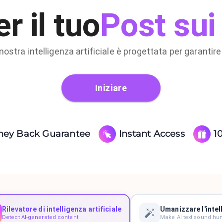
Post sui
r il tuo
 nostra intelligenza artificiale è progettata per garantire 
Iniziare
ney Back Guarantee
Instant Access
1
Rilevatore di intelligenza artificiale
Umanizzare l'intell
Detect AI-generated content
Make AI text sound h