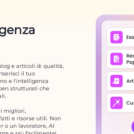
ligenza
og e articoli di qualità,
erisci il tuo
ono e l'intelligenza
ben strutturati che
li.
i migliori,
tti e risorse utili. Non
r o un lavoratore, AI
ente e più facilmente!