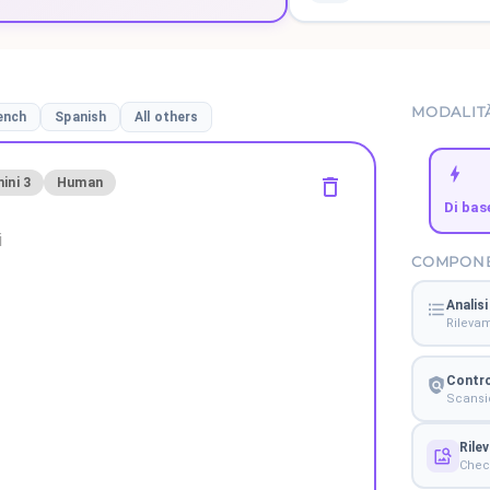
MODALIT
ench
Spanish
All others
ini 3
Human
Di bas
COMPONEN
Analisi
Rilevam
Contro
Scansio
Rile
Check