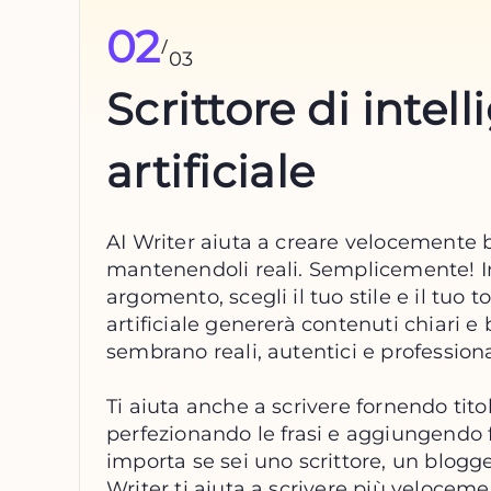
02
/
03
Scrittore di intel
artificiale
AI Writer aiuta a creare velocemente bl
mantenendoli reali. Semplicemente! Ins
argomento, scegli il tuo stile e il tuo t
artificiale genererà contenuti chiari e 
sembrano reali, autentici e professiona
Ti aiuta anche a scrivere fornendo titol
perfezionando le frasi e aggiungendo fa
importa se sei uno scrittore, un blogge
Writer ti aiuta a scrivere più velocem