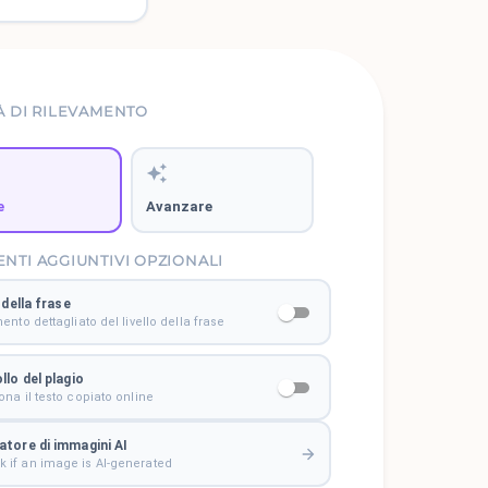
À DI RILEVAMENTO
e
Avanzare
TI AGGIUNTIVI OPZIONALI
 della frase
ento dettagliato del livello della frase
llo del plagio
na il testo copiato online
vatore di immagini AI
 if an image is AI-generated