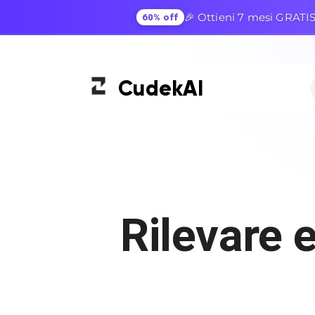
🎉 Ottieni 7 mesi GRATIS
60% off
Cudek
AI
Rilevare 