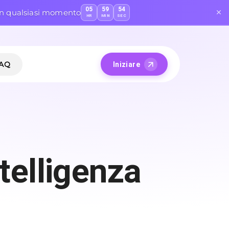
05
59
53
 in qualsiasi momento
HR
MIN
SEC
AQ
Iniziare
telligenza