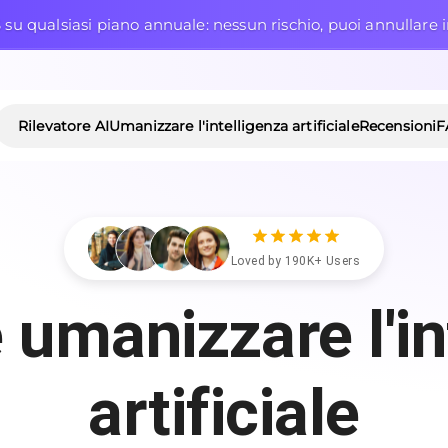
 su qualsiasi piano annuale: nessun rischio, puoi annullare
Rilevatore AI
Umanizzare l'intelligenza artificiale
Recensioni
F
Loved by 190K+ Users
e umanizzare l'in
artificiale