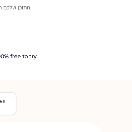
התוכן שלכם ראוי לטוב ביותר - הבינה המלאכותית שלנו נועדה לדיוק, מקוריות ושקט נפשי.
00% free to try
האנ