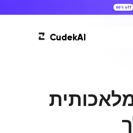
60% off
Cudek
AI
מלאכותית
ך