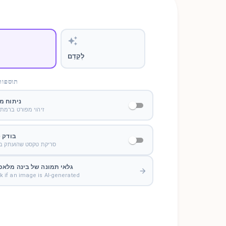
לְקַדֵם
תוספות 
ניתוח מ
זיהוי מפורט ברמת
בודק 
סריקת טקסט שהועתק בא
גלאי תמונה של בינה מלאכ
 if an image is AI-generated