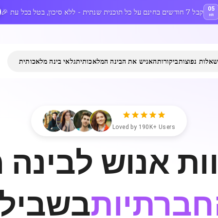
05
🎉 קבל 7 חודשים בחינם על כל תוכנית שנתית - ללא סיכון, בטל בכל עת
HR
אלות נפוצות
ביקורות
האניש את הבינה המלאכותית
גלאי בינה מלאכותית
Loved by 190K+ Users
וות אנוש לבינה 
מאמרים
בשביל