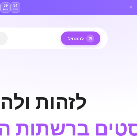
59
53
MIN
SEC
ש
להתחיל
לזהות ולה