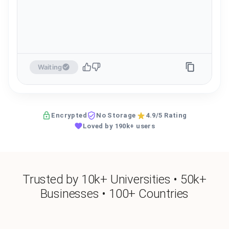
Waiting
Encrypted
No Storage
4.9/5 Rating
Loved by 190k+ users
Trusted by 10k+ Universities • 50k+
Businesses • 100+ Countries