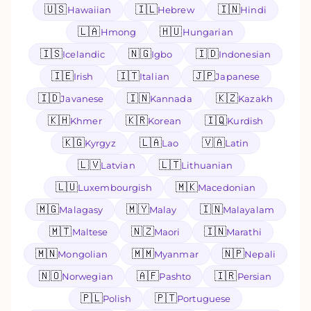
🇺🇸
🇮🇱
🇮🇳
Hawaiian
Hebrew
Hindi
🇱🇦
🇭🇺
Hmong
Hungarian
🇮🇸
🇳🇬
🇮🇩
Icelandic
Igbo
Indonesian
🇮🇪
🇮🇹
🇯🇵
Irish
Italian
Japanese
🇮🇩
🇮🇳
🇰🇿
Javanese
Kannada
Kazakh
🇰🇭
🇰🇷
🇮🇶
Khmer
Korean
Kurdish
🇰🇬
🇱🇦
🇻🇦
Kyrgyz
Lao
Latin
🇱🇻
🇱🇹
Latvian
Lithuanian
🇱🇺
🇲🇰
Luxembourgish
Macedonian
🇲🇬
🇲🇾
🇮🇳
Malagasy
Malay
Malayalam
🇲🇹
🇳🇿
🇮🇳
Maltese
Maori
Marathi
🇲🇳
🇲🇲
🇳🇵
Mongolian
Myanmar
Nepali
🇳🇴
🇦🇫
🇮🇷
Norwegian
Pashto
Persian
🇵🇱
🇵🇹
Polish
Portuguese