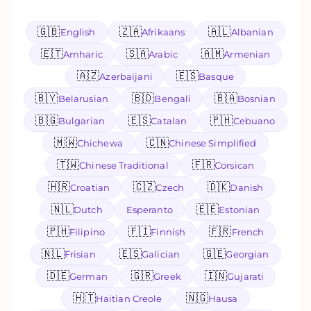
🇬🇧
🇿🇦
🇦🇱
English
Afrikaans
Albanian
🇪🇹
🇸🇦
🇦🇲
Amharic
Arabic
Armenian
🇦🇿
🇪🇸
Azerbaijani
Basque
🇧🇾
🇧🇩
🇧🇦
Belarusian
Bengali
Bosnian
🇧🇬
🇪🇸
🇵🇭
Bulgarian
Catalan
Cebuano
🇲🇼
🇨🇳
Chichewa
Chinese Simplified
🇹🇼
🇫🇷
Chinese Traditional
Corsican
🇭🇷
🇨🇿
🇩🇰
Croatian
Czech
Danish
🇳🇱
🇪🇪
Dutch
Esperanto
Estonian
🇵🇭
🇫🇮
🇫🇷
Filipino
Finnish
French
🇳🇱
🇪🇸
🇬🇪
Frisian
Galician
Georgian
🇩🇪
🇬🇷
🇮🇳
German
Greek
Gujarati
🇭🇹
🇳🇬
Haitian Creole
Hausa