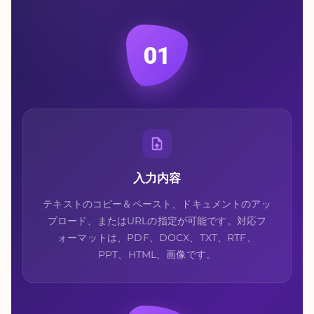
01
入力内容
テキストのコピー＆ペースト、ドキュメントのアッ
プロード、またはURLの指定が可能です。対応フ
ォーマットは、PDF、DOCX、TXT、RTF、
PPT、HTML、画像です。