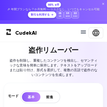
60% off
🎉 年間プランなら 7 か月無料 — リスクなし、いつでもキャンセル可能
05
59
52
割引を利用する
HR
MIN
SEC
Cudek
AI
盗作リムーバー
盗作を削除し、重複したコンテンツを検出し、セマンティ
ックな意味を簡単に保持します。テキストをアップロード
または貼り付け、形式を選択して、複数の言語で盗作のな
いコンテンツを生成します。
モード
基本
前進