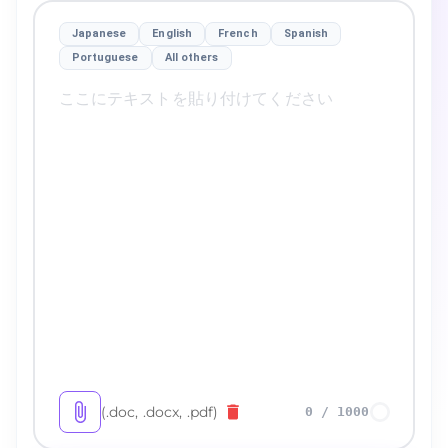
Japanese
English
French
Spanish
Portuguese
All others
(.doc, .docx, .pdf)
0
/
1000