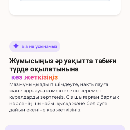
Біз не ұсынамыз
Жұмысыңыз әр уақытта табиғи
түрде оқылатынына
көз жеткізіңіз
Мазмұныңызды пішімдеуге, нақтылауға
және қорғауға көмектесетін керемет
құралдарды зерттеңіз. Сіз шығарған барлық
нәрсенің шынайы, қысқа және бөлісуге
дайын екеніне көз жеткізіңіз.