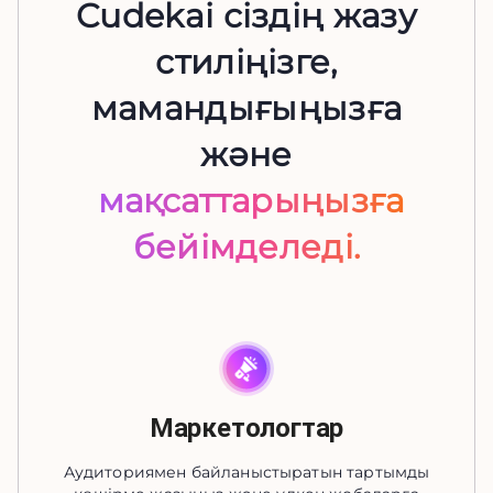
Cudekai сіздің жазу
стиліңізге,
мамандығыңызға
және
мақсаттарыңызға
бейімделеді.
Маркетологтар
Аудиториямен байланыстыратын тартымды