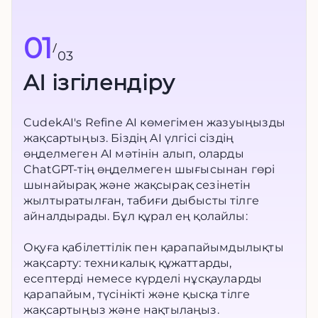
01
/
03
AI ізгілендіру
CudekAI's Refine AI көмегімен жазуыңызды
жақсартыңыз. Біздің AI үлгісі сіздің
өңделмеген AI мәтінін алып, оларды
ChatGPT-тің өңделмеген шығысынан гөрі
шынайырақ және жақсырақ сезінетін
жылтыратылған, табиғи дыбысты тілге
айналдырады. Бұл құрал ең қолайлы:
Оқуға қабілеттілік пен қарапайымдылықты
жақсарту: техникалық құжаттарды,
есептерді немесе күрделі нұсқауларды
қарапайым, түсінікті және қысқа тілге
жақсартыңыз және нақтылаңыз.