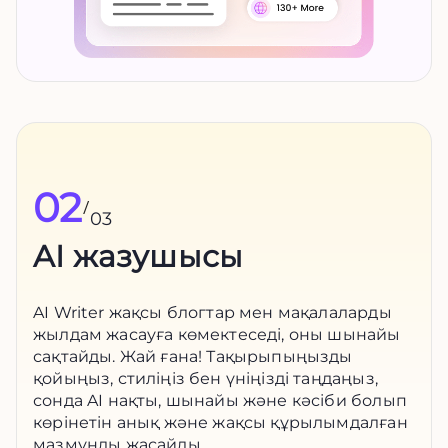
02
/
03
AI жазушысы
AI Writer жақсы блогтар мен мақалаларды
жылдам жасауға көмектеседі, оны шынайы
сақтайды. Жай ғана! Тақырыпыңызды
қойыңыз, стиліңіз бен үніңізді таңдаңыз,
сонда AI нақты, шынайы және кәсіби болып
көрінетін анық және жақсы құрылымдалған
мазмұнды жасайды.