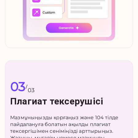
03
/
03
Плагиат тексерушісі
Мазмұныңызды қорғаңыз және 104 тілде
пайдалануға болатын ақылды плагиат
тексергішімен сеніміңізді арттырыңыз.
Жазушы, мұғалім немесе мазмұнды