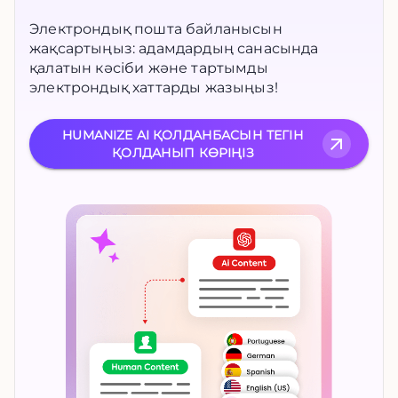
Электрондық пошта байланысын
жақсартыңыз: адамдардың санасында
қалатын кәсіби және тартымды
электрондық хаттарды жазыңыз!
HUMANIZE AI ҚОЛДАНБАСЫН ТЕГІН
ҚОЛДАНЫП КӨРІҢІЗ