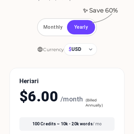
✨ Save
60
%
Monthly
Yearly
$
USD
Currency
Негізгі
$
6.00
/
month
(
Billed
Annually
)
100
Credits ~
10k - 20k
words
/ mo