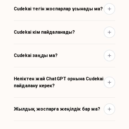
Cudekai тегін жоспарлар ұсынады ма?
Cudekai кім пайдаланады?
Cudekai заңды ма?
Неліктен жай ChatGPT орнына Cudekai
пайдалану керек?
Жылдық жоспарға жеңілдік бар ма?