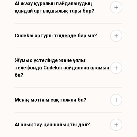
AI жазу құралын пайдаланудың
қандай артықшылықтары бар?
Cudekai әртүрлі тілдерде бар ма?
Жұмыс үстелінде және ұялы
телефонда Cudekai пайдалана аламын
ба?
Менің мәтінім сақталған ба?
AI анықтау қаншалықты дәл?