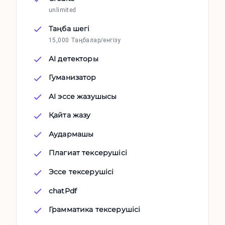
unlimited
Таңба шегі
15,000 Таңбалар/енгізу
AI детекторы
Гуманизатор
AI эссе жазушысы
Қайта жазу
Аудармашы
Плагиат тексерушісі
Эссе тексерушісі
chatPdf
Грамматика тексерушісі