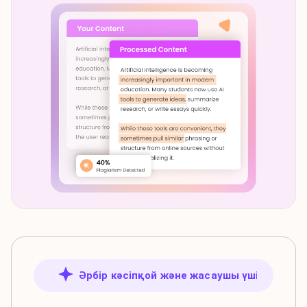
Әрбір кәсіпқой және жасаушы үшін