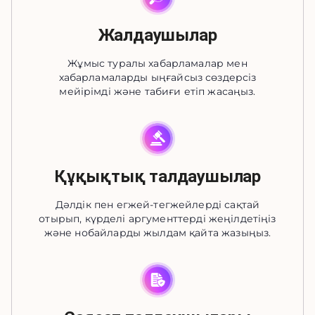
Жалдаушылар
Жұмыс туралы хабарламалар мен
хабарламаларды ыңғайсыз сөздерсіз
мейірімді және табиғи етіп жасаңыз.
Құқықтық талдаушылар
Дәлдік пен егжей-тегжейлерді сақтай
отырып, күрделі аргументтерді жеңілдетіңіз
және нобайларды жылдам қайта жазыңыз.