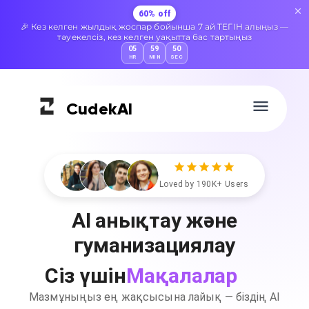
60% off
🎉 Кез келген жылдық жоспар бойынша 7 ай ТЕГІН алыңыз —
тәуекелсіз, кез келген уақытта бас тартыңыз
05
59
49
HR
MIN
SEC
Cudek
AI
Loved by 190K+ Users
AI анықтау және
гуманизациялау
Мақалалар
Сіз үшін
Мазмұныңыз ең жақсысына лайық — біздің AI