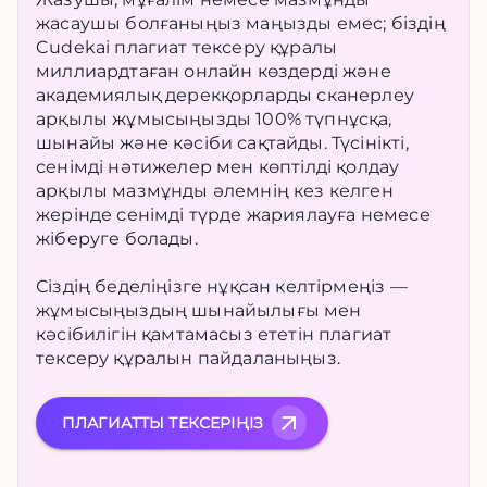
жасаушы болғаныңыз маңызды емес; біздің
Cudekai плагиат тексеру құралы
миллиардтаған онлайн көздерді және
академиялық дерекқорларды сканерлеу
арқылы жұмысыңызды 100% түпнұсқа,
шынайы және кәсіби сақтайды. Түсінікті,
сенімді нәтижелер мен көптілді қолдау
арқылы мазмұнды әлемнің кез келген
жерінде сенімді түрде жариялауға немесе
жіберуге болады.
Сіздің беделіңізге нұқсан келтірмеңіз —
жұмысыңыздың шынайылығы мен
кәсібилігін қамтамасыз ететін плагиат
тексеру құралын пайдаланыңыз.
ПЛАГИАТТЫ ТЕКСЕРІҢІЗ