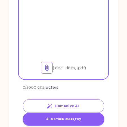
(.doc, .docx, .pdf)
characters
0
/
5000
Humanize AI
AI мәтінін анықтау