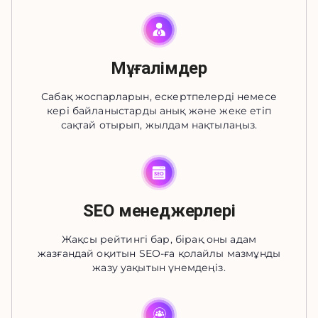
Мұғалімдер
Сабақ жоспарларын, ескертпелерді немесе
кері байланыстарды анық және жеке етіп
сақтай отырып, жылдам нақтылаңыз.
SEO менеджерлері
Жақсы рейтингі бар, бірақ оны адам
жазғандай оқитын SEO-ға қолайлы мазмұнды
жазу уақытын үнемдеңіз.