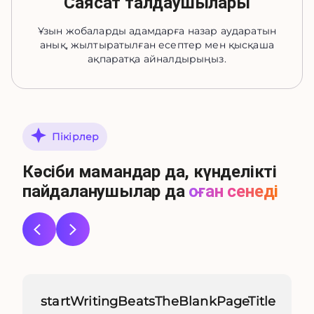
Саясат талдаушылары
Ұзын жобаларды адамдарға назар аударатын
анық, жылтыратылған есептер мен қысқаша
ақпаратқа айналдырыңыз.
Пікірлер
Кәсіби мамандар да, күнделікті
пайдаланушылар да
оған сенеді
startWritingBeatsTheBlankPageTitle