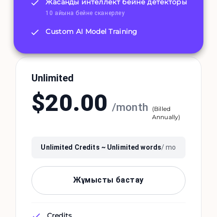
Жасанды интеллект бейне детекторы
10 айына бейне сканерлеу
Custom AI Model Training
Unlimited
$
20.00
/
month
(
Billed
Annually
)
Unlimited
Credits ~
Unlimited
words
/ mo
Жұмысты бастау
Credits