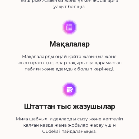
көшірме жазыңыз және үлкен жобаларға
уақыт бөліңіз.
Мақалалар
Мақалаларды оңай қайта жазыңыз және
жылтыратыңыз, олар тақырыпқа қарамастан
табиғи және адамдық болып көрінеді.
Штаттан тыс жазушылар
Миға шабуыл, идеяларды сызу және кептеліп
қалған кезде жаңа жобалар жасау үшін
Cudekai пайдаланыңыз.