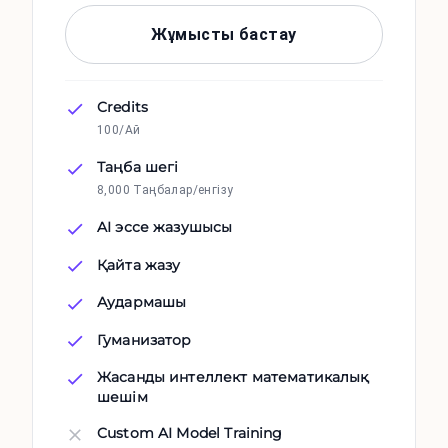
Жұмысты бастау
Credits
100/Ай
Таңба шегі
8,000 Таңбалар/енгізу
AI эссе жазушысы
Қайта жазу
Аудармашы
Гуманизатор
Жасанды интеллект математикалық
шешім
Custom AI Model Training