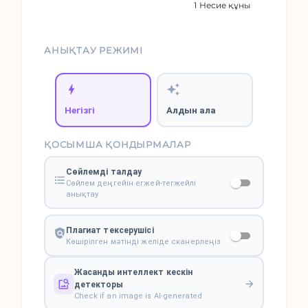
1 Несие құны
АНЫҚТАУ РЕЖИМІ
Негізгі
Алдын ала
ҚОСЫМША ҚОНДЫРМАЛАР
Сөйлемді талдау
Сөйлем деңгейін егжей-тегжейлі
анықтау
Плагиат тексерушісі
Көшірілген мәтінді желіде сканерлеңіз
Жасанды интеллект кескін
детекторы
Check if an image is AI-generated