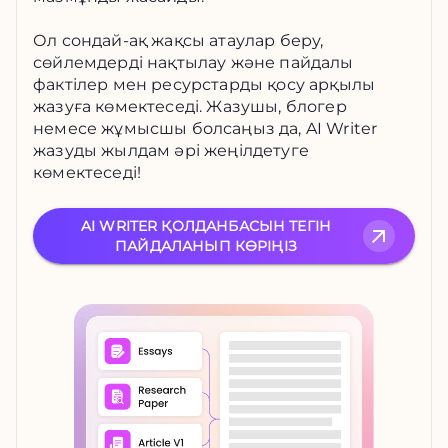
Ол сондай-ақ жақсы атаулар беру,
сөйлемдерді нақтылау және пайдалы
фактілер мен ресурстарды қосу арқылы
жазуға көмектеседі. Жазушы, блогер
немесе жұмысшы болсаңыз да, AI Writer
жазуды жылдам әрі жеңілдетуге
көмектеседі!
AI WRITER ҚОЛДАНБАСЫН ТЕГІН
ПАЙДАЛАНЫП КӨРІҢІЗ