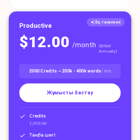
Ең танымал
Productive
$
12.00
/
month
(
Billed
Annually
)
2000
Credits ~
200k - 400k
words
/ mo
Жұмысты бастау
Credits
2,000/Ай
Таңба шегі