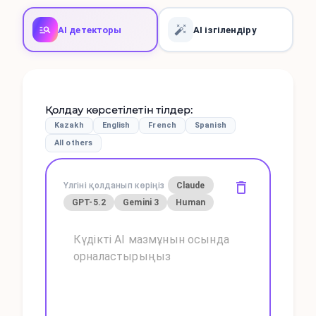
AI детекторы
AI ізгілендіру
Қолдау көрсетілетін тілдер
:
Kazakh
English
French
Spanish
All others
Үлгіні қолданып көріңіз
Claude
GPT-5.2
Gemini 3
Human