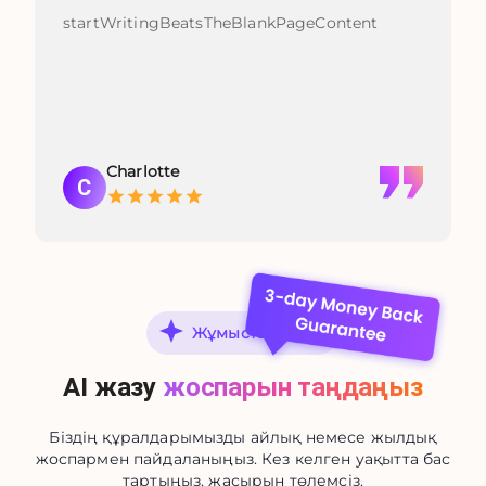
startWritingBeatsTheBlankPageContent
Charlotte
C
Жұмысты бастау
AI жазу
жоспарын таңдаңыз
Біздің құралдарымызды айлық немесе жылдық
жоспармен пайдаланыңыз. Кез келген уақытта бас
тартыңыз, жасырын төлемсіз.