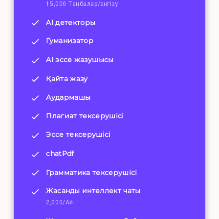
15,000 Таңбалар/енгізу
AI детекторы
Гуманизатор
AI эссе жазушысы
Қайта жазу
Аудармашы
Плагиат тексерушісі
Эссе тексерушісі
chatPdf
Грамматика тексерушісі
Жасанды интеллект чаты
2,000/Ай