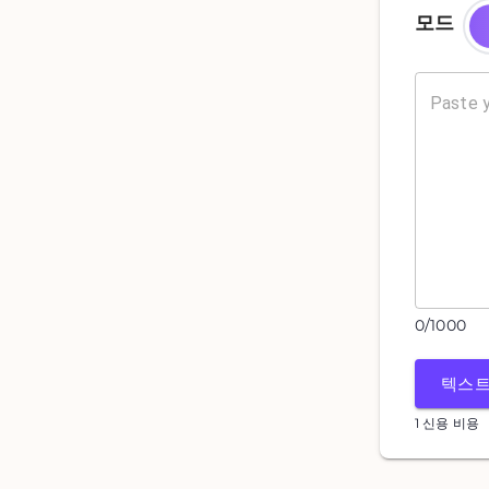
모드
0
/
1000
텍스트
1 신용 비용