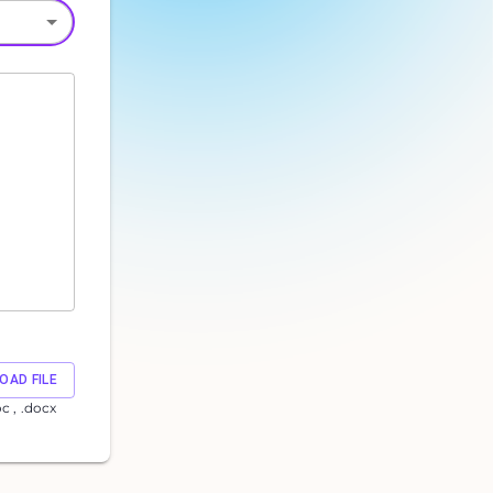
OAD FILE
oc , .docx