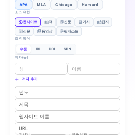
APA
MLA
Chicago
Harvard
소스 유형
웹사이트
책
신문
기사
잡지
신문
동영상
팟캐스트
입력 방식
수동
URL
DOI
ISBN
저자(들)
저자 추가
년도
제목
웹사이트 이름
URL
게시일
접속 날짜