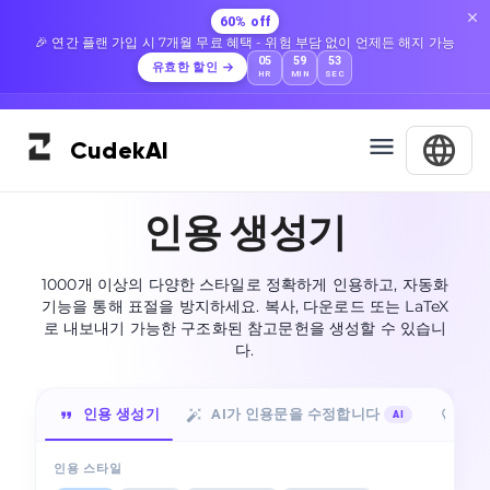
60% off
🎉 연간 플랜 가입 시 7개월 무료 혜택 - 위험 부담 없이 언제든 해지 가능
05
59
52
유효한 할인
HR
MIN
SEC
Cudek
AI
인용 생성기
1000개 이상의 다양한 스타일로 정확하게 인용하고, 자동화
기능을 통해 표절을 방지하세요. 복사, 다운로드 또는 LaTeX
로 내보내기 가능한 구조화된 참고문헌을 생성할 수 있습니
다.
인용 생성기
AI가 인용문을 수정합니다
인용
AI
인용 스타일