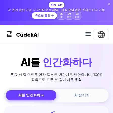
60% off
🎉 연간 플랜 가입 시 7개월 무료 혜택 - 위험 부담 없이 언제든 해지 가능
05
59
52
유효한 할인
HR
MIN
SEC
Cudek
AI
AI를
인간화하다
무료 AI 텍스트를 인간 텍스트 변환기로 변환합니다. 100%
정확도로 모든 AI 탐지기를 우회
AI를 인간화하다
AI 탐지기