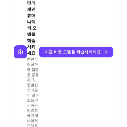
만의
개인
휴머
나이
저 모
델을
학습
시키
지금 바로 모델을 학습시키세요
세요.
본인이
작성한
글 샘플
을 공유
하고,
동일한
스타일
의 결과
물을 생
성하는
맞춤형
AI 휴머
나이저
모델을