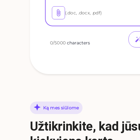
(.doc, .docx, .pdf)
0
/
5000
characters
Ką mes siūlome
Užtikrinkite, kad jū