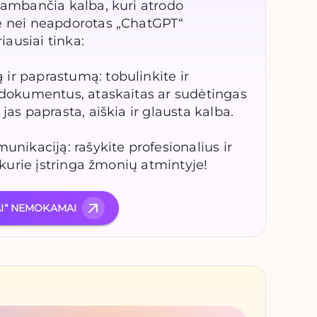
kambančia kalba, kuri atrodo
ė nei neapdorotas „ChatGPT“
riausiai tinka:
ir paprastumą: tobulinkite ir
s dokumentus, ataskaitas ar sudėtingas
jas paprasta, aiškia ir glausta kalba.
unikaciją: rašykite profesionalius ir
, kurie įstringa žmonių atmintyje!
AI“ NEMOKAMAI