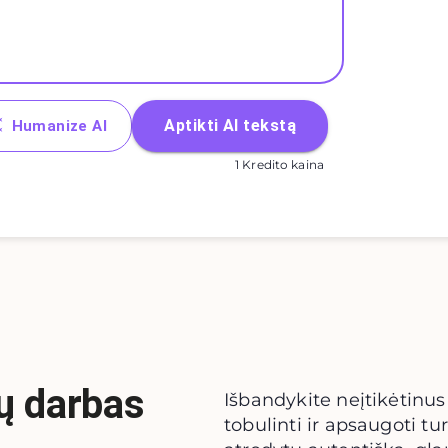
Aptikti AI tekstą
Humanize AI
1 Kredito kaina
sų darbas
Išbandykite neįtikėtinus
tobulinti ir apsaugoti tur