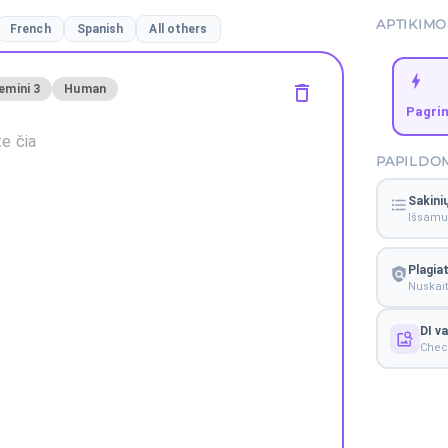
APTIKIMO
French
Spanish
All others
emini 3
Human
Pagrin
PAPILDOM
Sakini
Išsamus
Plagia
Nuskait
DI v
Check