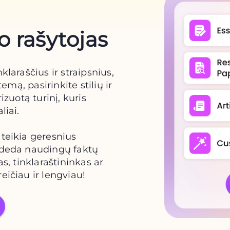
o rašytojas
klaraščius ir straipsnius,
temą, pasirinkite stilių ir
izuotą turinį, kuris
liai.
ateikia geresnius
rideda naudingų faktų
as, tinklaraštininkas ar
eičiau ir lengviau!