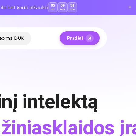
05
59
53
ite bet kada atšaukti
HR
MIN
SEC
iepimai
DUK
Pradėti
inį intelektą
žiniasklaidos įr