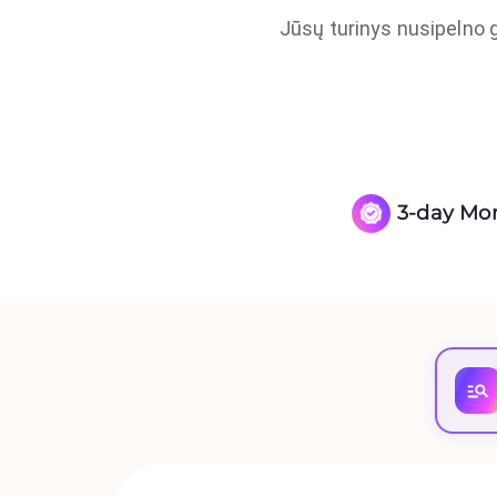
Jūsų turinys nusipelno g
3-day Mo