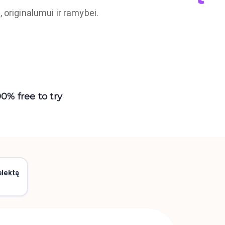
 originalumui ir ramybei.
00% free to try
elektą