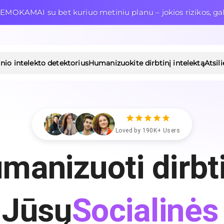
EMOKAMAI su bet kuriuo metiniu planu – jokios rizikos, gal
inio intelekto detektorius
Humanizuokite dirbtinį intelektą
Atsil
Loved by 190K+ Users
umanizuoti dirbt
Socialinės 
Jūsų