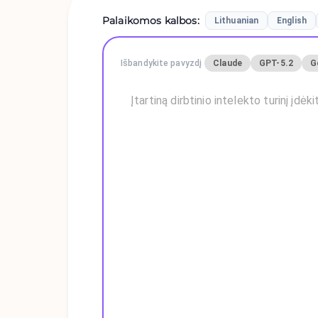
Palaikomos kalbos
:
Lithuanian
English
Išbandykite pavyzdį
Claude
GPT-5.2
G