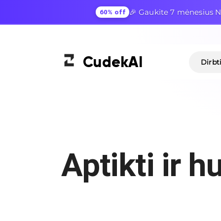
🎉 Gaukite 7 mėnesius N
60% off
Cudek
AI
Dirbt
Aptikti ir h