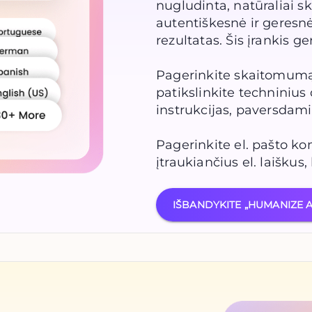
nugludinta, natūraliai s
autentiškesnė ir geresn
rezultatas. Šis įrankis ge
Pagerinkite skaitomumą 
patikslinkite techniniu
instrukcijas, paversdami 
Pagerinkite el. pašto kom
įtraukiančius el. laiškus
IŠBANDYKITE „HUMANIZE 