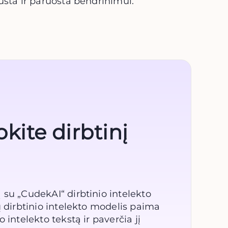
usta ir paruošta bendrinimui.
ite dirbtinį
su „CudekAI“ dirbtinio intelekto
ų dirbtinio intelekto modelis paima
 intelekto tekstą ir paverčia jį