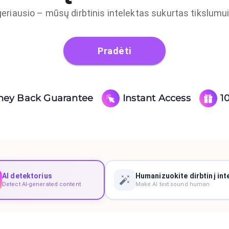
eriausio – mūsų dirbtinis intelektas sukurtas tikslumui,
Pradėti
ney Back Guarantee
Instant Access
1
AI detektorius
Humanizuokite dirbtinį int
Detect AI-generated content
Make AI text sound human