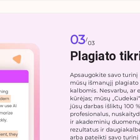
03
/
03
Plagiato tik
Apsaugokite savo turinį
mūsų išmanųjį plagiato t
kalbomis. Nesvarbu, ar e
kūrėjas; mūsų „Cudekai“ 
jūsų darbas išliktų 100 %
profesionalus, nuskaityd
ir akademinių duomenų 
rezultatus ir daugiakalbę
arba pateikti savo turinį