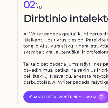
02
/
03
Dirbtinio intelekt
AI Writer padeda greitai kurti gerus tin
išlaikant juos tikrus. tiesiog! Pateikite 
toną, o AI sukurs aiškų ir gerai struktūr
skamba tikrai, autentiškai ir profesiona
Tai taip pat padeda jums rašyti, nes p
pavadinimus, patikslina sakinius ir p
bei išteklių. Nesvarbu, ar esate rašytoj
darbuotojas, AI Writer padeda rašyti gr
IŠBANDYKITE AI WRITER NEMOKAMAI