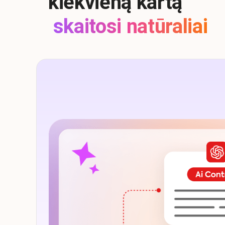
kiekvieną kartą
skaitosi natūraliai