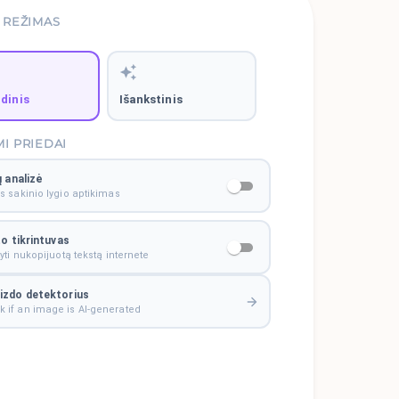
 REŽIMAS
dinis
Išankstinis
I PRIEDAI
ų analizė
 sakinio lygio aptikimas
to tikrintuvas
yti nukopijuotą tekstą internete
aizdo detektorius
 if an image is AI-generated