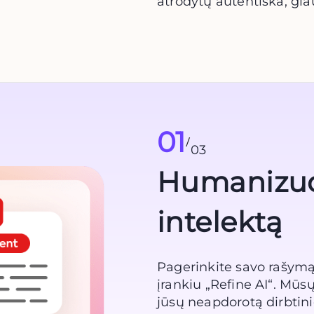
atrodytų autentiška, gla
01
/
03
Humanizuok
intelektą
Pagerinkite savo rašymą 
įrankiu „Refine AI“. Mūs
jūsų neapdorotą dirbtinio