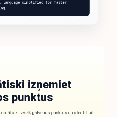
 language simplified for faster
ing.
tiski izņemiet
os punktus
omātiski izvelk galvenos punktus un identificē