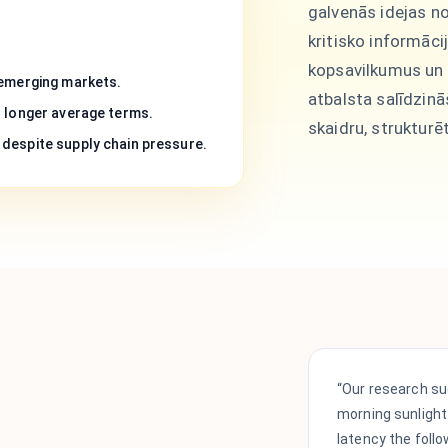
galvenās idejas n
kritisko informāci
kopsavilkumus un 
 emerging markets.
atbalsta salīdzin
h longer average terms.
skaidru, strukturēt
despite supply chain pressure.
“Our research su
morning sunlight
latency the follo