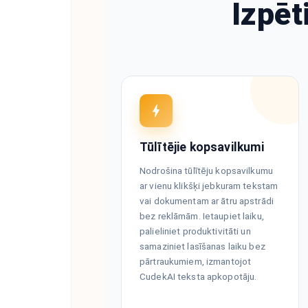
Izpēt
Tūlītējie kopsavilkumi
Nodrošina tūlītēju kopsavilkumu
ar vienu klikšķi jebkuram tekstam
vai dokumentam ar ātru apstrādi
bez reklāmām. Ietaupiet laiku,
palieliniet produktivitāti un
samaziniet lasīšanas laiku bez
pārtraukumiem, izmantojot
CudekAI teksta apkopotāju.