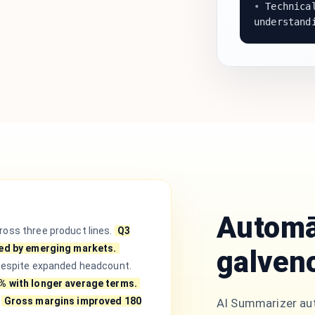
•
Technical
understand
Automā
oss three product lines.
Q3
led by emerging markets.
galven
despite expanded headcount.
% with longer average terms.
Gross margins improved 180
AI Summarizer aut