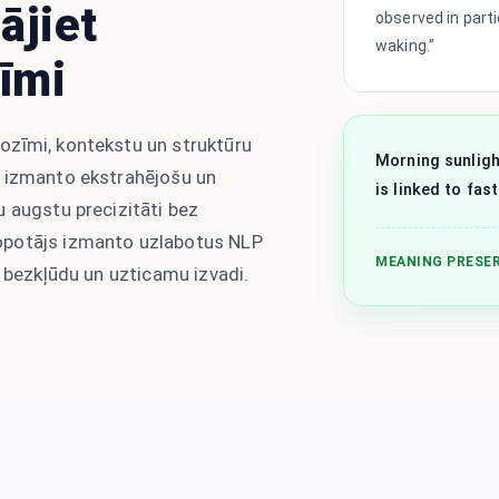
ājiet
observed in part
waking.”
īmi
ozīmi, kontekstu un struktūru
Morning sunligh
s izmanto ekstrahējošu un
is linked to fas
 augstu precizitāti bez
opotājs izmanto uzlabotus NLP
MEANING PRESE
u bezkļūdu un uzticamu izvadi.