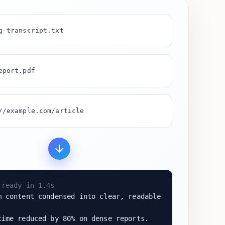
g-transcript.txt
eport.pdf
//example.com/article
ready in 1.4s
 content condensed into clear, readable
ime reduced by 80% on dense reports.