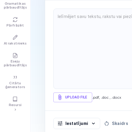
Gramatikas
pārbaudītājs
Pārfrāzēt
AI rakstnieks
Eseju
pārbaudītājs
Citātu
ģenerators
UPLOAD FILE
.pdf, .doc , .docx
Resursi
Iestatījumi
Skaidrs