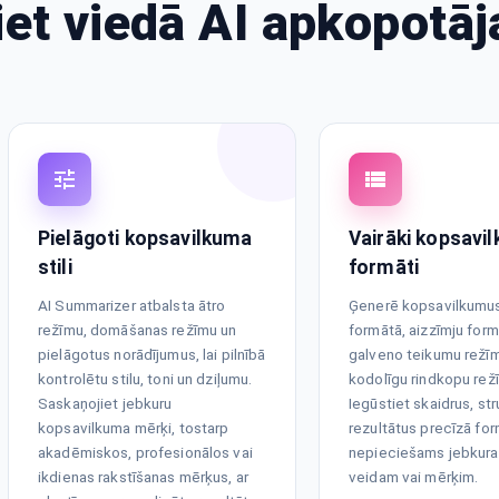
iet viedā AI apkopotāj
Pielāgoti kopsavilkuma
Vairāki kopsavi
stili
formāti
AI Summarizer atbalsta ātro
Ģenerē kopsavilkumus
režīmu, domāšanas režīmu un
formātā, aizzīmju form
pielāgotus norādījumus, lai pilnībā
galveno teikumu režī
kontrolētu stilu, toni un dziļumu.
kodolīgu rindkopu rež
Saskaņojiet jebkuru
Iegūstiet skaidrus, st
kopsavilkuma mērķi, tostarp
rezultātus precīzā for
akadēmiskos, profesionālos vai
nepieciešams jebkura
ikdienas rakstīšanas mērķus, ar
veidam vai mērķim.