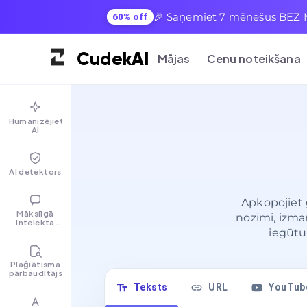
🎉 Saņemiet 7 mēnešus BEZ MA
60% off
Cudek
AI
Mājas
Cenu noteikšana
Humanizējiet
AI
AI detektors
Apkopojiet 
Mākslīgā
nozīmi, izman
intelekta
tērzēšana
iegūtu
Plaģiātisma
pārbaudītājs
Teksts
URL
YouTub