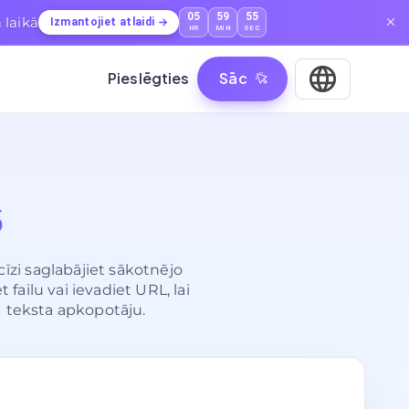
05
59
54
 laikā
Izmantojiet atlaidi
HR
MIN
SEC
Pieslēgties
Sāc
s
zi saglabājiet sākotnējo
failu vai ievadiet URL, lai
 teksta apkopotāju.