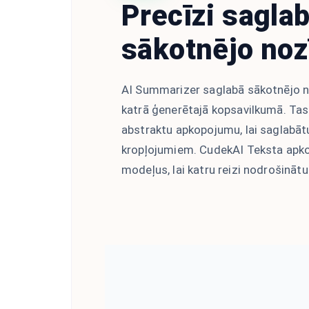
Precīzi saglab
sākotnējo noz
AI Summarizer saglabā sākotnējo n
katrā ģenerētajā kopsavilkumā. Ta
abstraktu apkopojumu, lai saglabātu
kropļojumiem. CudekAI Teksta apk
modeļus, lai katru reizi nodrošināt