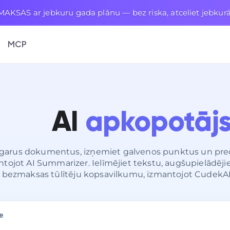
KSAS ar jebkuru gada plānu — bez riska, atceliet jebkurā
MCP
AI
apkopotāj
garus dokumentus, izņemiet galvenos punktus un precī
tojot AI Summarizer. Ielīmējiet tekstu, augšupielādējiet 
 bezmaksas tūlītēju kopsavilkumu, izmantojot CudekAI
e