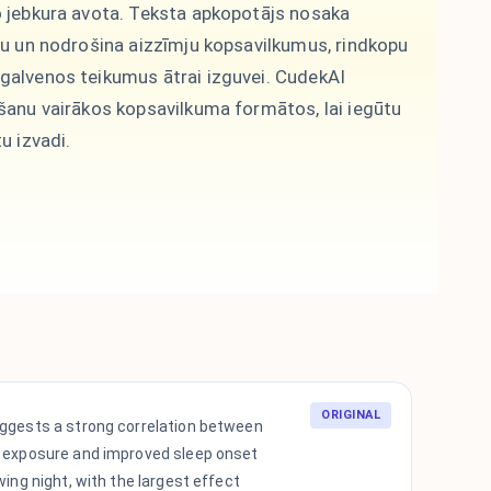
o jebkura avota. Teksta apkopotājs nosaka
ju un nodrošina aizzīmju kopsavilkumus, rindkopu
galvenos teikumus ātrai izguvei. CudekAI
āšanu vairākos kopsavilkuma formātos, lai iegūtu
u izvadi.
ORIGINAL
ggests a strong correlation between
 exposure and improved sleep onset
wing night, with the largest effect