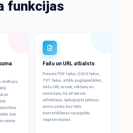
a funkcijas
lkuma
Failu un URL atbalsts
Pieņem PDF failus, DOCX failus,
TXT failus, attēlu augšupielādes,
 rindkopu
tiešu URL ievadi, vilkšanu un
ātā,
nomešanu, kā arī teksta
mā un
ielīmēšanu. Apkopojiet jebkuru
īmā.
avotu uzreiz bez failu
rukturētus
konvertēšanas vai papildu
mātā, kas
sagatavošanas.
m satura