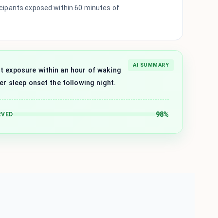
icipants exposed within 60 minutes of
AI SUMMARY
t exposure within an hour of waking
ter sleep onset the following night.
98%
RVED