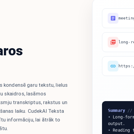
meetin
long-r
aros
https:
s kondensē garu tekstu, lielus
u skaidros, lasāmos
smju transkriptus, rakstus un
Summary
// 
īšanas laiku. CudekAI Teksta
•
Long-form
u informāciju, lai ātrāk to
output.
ātu.
•
Reading t