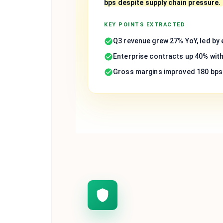
bps despite supply chain pressure.
KEY POINTS EXTRACTED
Q3 revenue grew 27% YoY, led by
Enterprise contracts up 40% wit
Gross margins improved 180 bps 