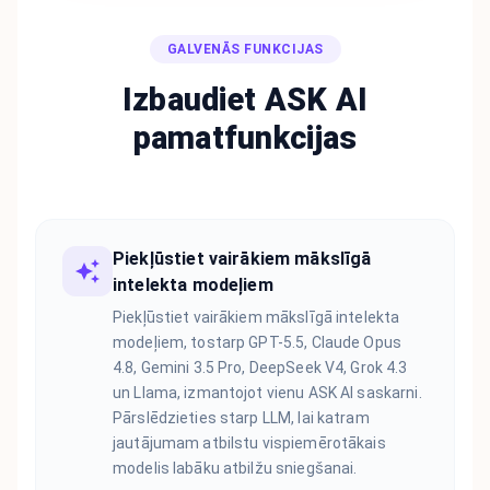
GALVENĀS FUNKCIJAS
Izbaudiet ASK AI
pamatfunkcijas
Piekļūstiet vairākiem mākslīgā
intelekta modeļiem
Piekļūstiet vairākiem mākslīgā intelekta
modeļiem, tostarp GPT-5.5, Claude Opus
4.8, Gemini 3.5 Pro, DeepSeek V4, Grok 4.3
un Llama, izmantojot vienu ASK AI saskarni.
Pārslēdzieties starp LLM, lai katram
jautājumam atbilstu vispiemērotākais
modelis labāku atbilžu sniegšanai.