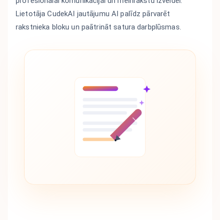
profesionālai komunikācijai un melnrakstu izveidei.
Lietotāja CudekAI jautājumu AI palīdz pārvarēt
rakstnieka bloku un paātrināt satura darbplūsmas.