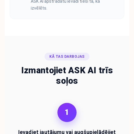
ASK AI apstrādātu ievadi tieši tā, kā
izvēlēts.
KĀ TAS DARBOJAS
Izmantojiet ASK AI trīs
soļos
1
Ievadiet jautājumu vai augšupielādējiet