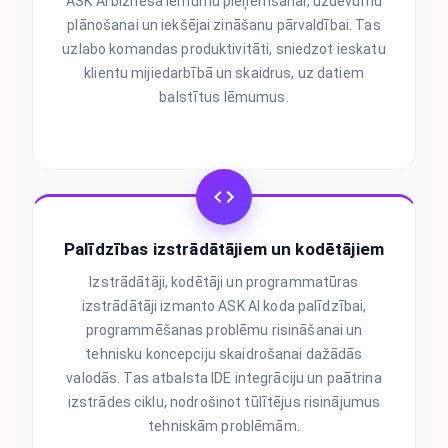
ASK AI biznesa lēmumu pieņemšanai, uzdevumu
plānošanai un iekšējai zināšanu pārvaldībai. Tas
uzlabo komandas produktivitāti, sniedzot ieskatu
klientu mijiedarbībā un skaidrus, uz datiem
balstītus lēmumus.
Palīdzības izstrādātājiem un kodētājiem
Izstrādātāji, kodētāji un programmatūras
izstrādātāji izmanto ASK AI koda palīdzībai,
programmēšanas problēmu risināšanai un
tehnisku koncepciju skaidrošanai dažādās
valodās. Tas atbalsta IDE integrāciju un paātrina
izstrādes ciklu, nodrošinot tūlītējus risinājumus
tehniskām problēmām.