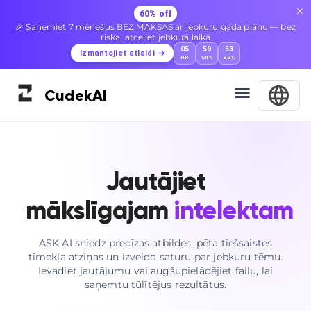
60% off
🎉 Saņemiet 7 mēnešus BEZ MAKSAS ar jebkuru gada plānu — bez
riska, atceliet jebkurā laikā
05
59
52
Izmantojiet atlaidi
HR
MIN
SEC
Cudek
AI
Jautājiet
mākslīgajam
intelektam
ASK AI sniedz precīzas atbildes, pēta tiešsaistes
tīmekļa atziņas un izveido saturu par jebkuru tēmu.
Ievadiet jautājumu vai augšupielādējiet failu, lai
saņemtu tūlītējus rezultātus.