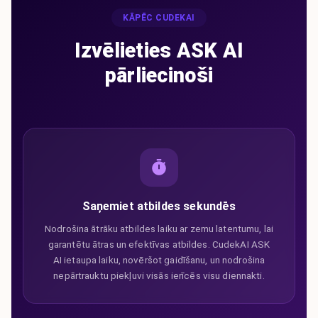
KĀPĒC CUDEKAI
Izvēlieties ASK AI
pārliecinoši
Saņemiet atbildes sekundēs
Nodrošina ātrāku atbildes laiku ar zemu latentumu, lai
garantētu ātras un efektīvas atbildes. CudekAI ASK
AI ietaupa laiku, novēršot gaidīšanu, un nodrošina
nepārtrauktu piekļuvi visās ierīcēs visu diennakti.