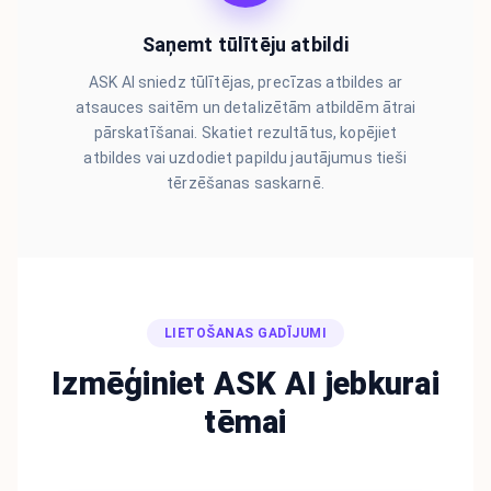
Saņemt tūlītēju atbildi
ASK AI sniedz tūlītējas, precīzas atbildes ar
atsauces saitēm un detalizētām atbildēm ātrai
pārskatīšanai. Skatiet rezultātus, kopējiet
atbildes vai uzdodiet papildu jautājumus tieši
tērzēšanas saskarnē.
LIETOŠANAS GADĪJUMI
Izmēģiniet ASK AI jebkurai
tēmai