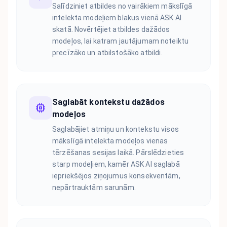
Salīdziniet atbildes no vairākiem mākslīgā
intelekta modeļiem blakus vienā ASK AI
skatā. Novērtējiet atbildes dažādos
modeļos, lai katram jautājumam noteiktu
precīzāko un atbilstošāko atbildi.
Saglabāt kontekstu dažādos
modeļos
Saglabājiet atmiņu un kontekstu visos
mākslīgā intelekta modeļos vienas
tērzēšanas sesijas laikā. Pārslēdzieties
starp modeļiem, kamēr ASK AI saglabā
iepriekšējos ziņojumus konsekventām,
nepārtrauktām sarunām.