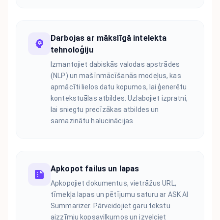
Darbojas ar mākslīgā intelekta
tehnoloģiju
Izmantojiet dabiskās valodas apstrādes
(NLP) un mašīnmācīšanās modeļus, kas
apmācīti lielos datu kopumos, lai ģenerētu
kontekstuālas atbildes. Uzlabojiet izpratni,
lai sniegtu precīzākas atbildes un
samazinātu halucinācijas.
Apkopot failus un lapas
Apkopojiet dokumentus, vietrāžus URL,
tīmekļa lapas un pētījumu saturu ar ASK AI
Summarizer. Pārveidojiet garu tekstu
aizzīmju kopsavilkumos un izvelciet