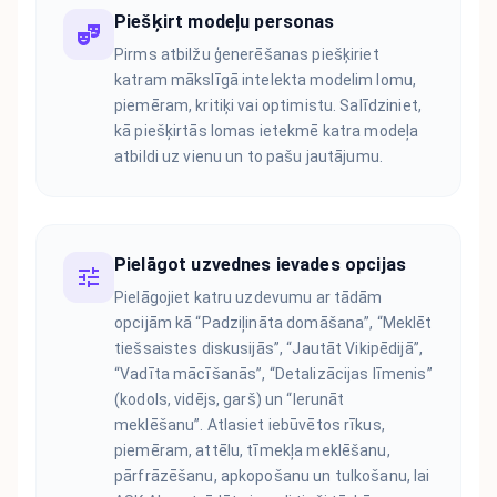
Piešķirt modeļu personas
Pirms atbilžu ģenerēšanas piešķiriet
katram mākslīgā intelekta modelim lomu,
piemēram, kritiķi vai optimistu. Salīdziniet,
kā piešķirtās lomas ietekmē katra modeļa
atbildi uz vienu un to pašu jautājumu.
Pielāgot uzvednes ievades opcijas
Pielāgojiet katru uzdevumu ar tādām
opcijām kā “Padziļināta domāšana”, “Meklēt
tiešsaistes diskusijās”, “Jautāt Vikipēdijā”,
“Vadīta mācīšanās”, “Detalizācijas līmenis”
(kodols, vidējs, garš) un “Ierunāt
meklēšanu”. Atlasiet iebūvētos rīkus,
piemēram, attēlu, tīmekļa meklēšanu,
pārfrāzēšanu, apkopošanu un tulkošanu, lai