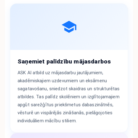
Saņemiet palīdzību mājasdarbos
ASK AI atbild uz mājasdarbu jautājumiem,
akadēmiskajiem uzdevumiem un eksāmenu
sagatavošanu, sniedzot skaidras un strukturētas
atbildes. Tas palīdz skolēniem un izglītojamajiem
apgūt sarežģītus priekšmetus dabaszinātnēs,
vēsturē un vispārējās zināšanās, pielāgojoties
individuāliem mācību stiliem.