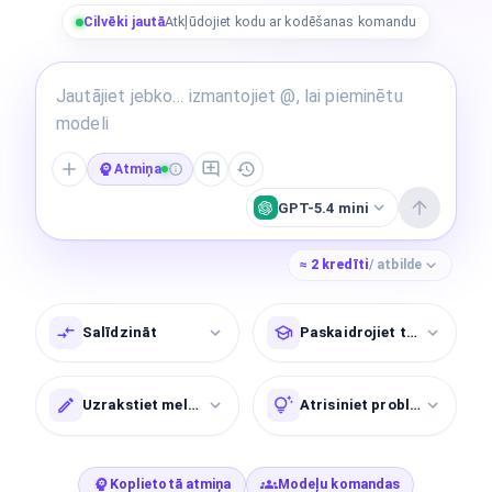
Cilvēki jautā
Atkļūdojiet kodu ar kodēšanas komandu
Atmiņa
GPT-5.4 mini
≈
2
kredīti
/ atbilde
Salīdzināt
Paskaidrojiet tēmu
Uzrakstiet melnrakstu
Atrisiniet problēmu
Koplietotā atmiņa
Modeļu komandas