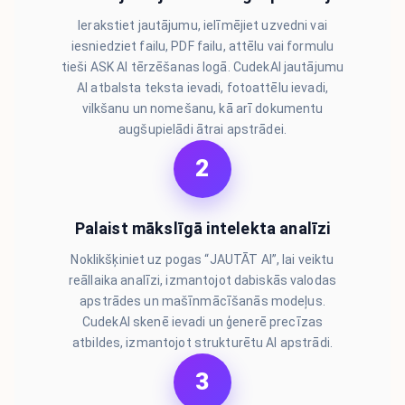
Ierakstiet jautājumu, ielīmējiet uzvedni vai
iesniedziet failu, PDF failu, attēlu vai formulu
tieši ASK AI tērzēšanas logā. CudekAI jautājumu
AI atbalsta teksta ievadi, fotoattēlu ievadi,
vilkšanu un nomešanu, kā arī dokumentu
augšupielādi ātrai apstrādei.
2
Palaist mākslīgā intelekta analīzi
Noklikšķiniet uz pogas “JAUTĀT AI”, lai veiktu
reāllaika analīzi, izmantojot dabiskās valodas
apstrādes un mašīnmācīšanās modeļus.
CudekAI skenē ievadi un ģenerē precīzas
atbildes, izmantojot strukturētu AI apstrādi.
3