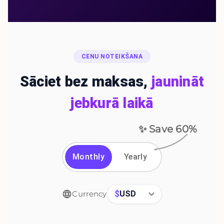
CENU NOTEIKŠANA
Sāciet bez maksas,
jaunināt
jebkurā laikā
✨ Save
60
%
Monthly
Yearly
$
USD
Currency