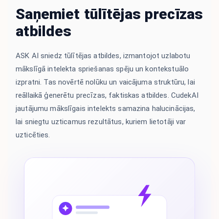
Saņemiet tūlītējas precīzas
atbildes
ASK AI sniedz tūlītējas atbildes, izmantojot uzlabotu
mākslīgā intelekta spriešanas spēju un kontekstuālo
izpratni. Tas novērtē nolūku un vaicājuma struktūru, lai
reāllaikā ģenerētu precīzas, faktiskas atbildes. CudekAI
jautājumu mākslīgais intelekts samazina halucinācijas,
lai sniegtu uzticamus rezultātus, kuriem lietotāji var
uzticēties.