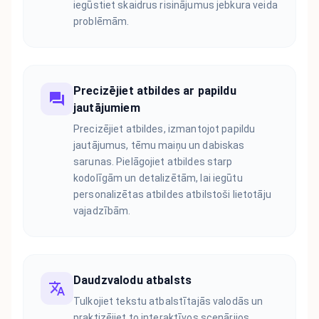
iegūstiet skaidrus risinājumus jebkura veida
problēmām.
Precizējiet atbildes ar papildu
jautājumiem
Precizējiet atbildes, izmantojot papildu
jautājumus, tēmu maiņu un dabiskas
sarunas. Pielāgojiet atbildes starp
kodolīgām un detalizētām, lai iegūtu
personalizētas atbildes atbilstoši lietotāju
vajadzībām.
Daudzvalodu atbalsts
Tulkojiet tekstu atbalstītajās valodās un
praktizējiet to interaktīvos scenārijos