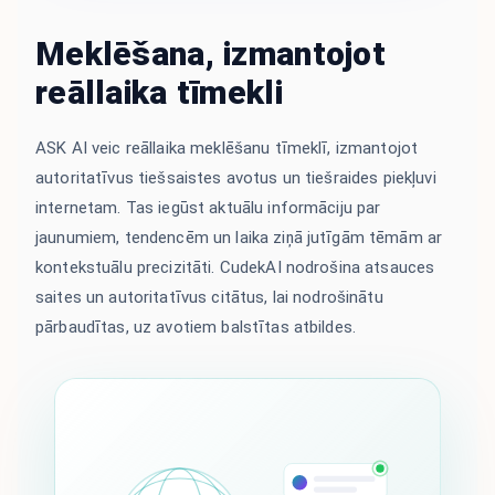
Meklēšana, izmantojot
reāllaika tīmekli
ASK AI veic reāllaika meklēšanu tīmeklī, izmantojot
autoritatīvus tiešsaistes avotus un tiešraides piekļuvi
internetam. Tas iegūst aktuālu informāciju par
jaunumiem, tendencēm un laika ziņā jutīgām tēmām ar
kontekstuālu precizitāti. CudekAI nodrošina atsauces
saites un autoritatīvus citātus, lai nodrošinātu
pārbaudītas, uz avotiem balstītas atbildes.