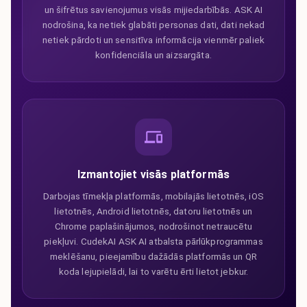
un šifrētus savienojumus visās mijiedarbībās. ASK AI
nodrošina, ka netiek glabāti personas dati, dati nekad
netiek pārdoti un sensitīva informācija vienmēr paliek
konfidenciāla un aizsargāta.
Izmantojiet visās platformās
Darbojas tīmekļa platformās, mobilajās lietotnēs, iOS
lietotnēs, Android lietotnēs, datoru lietotnēs un
Chrome paplašinājumos, nodrošinot netraucētu
piekļuvi. CudekAI ASK AI atbalsta pārlūkprogrammas
meklēšanu, pieejamību dažādās platformās un QR
koda lejupielādi, lai to varētu ērti lietot jebkur.