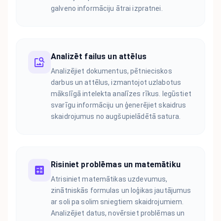
galveno informāciju ātrai izpratnei.
Analizēt failus un attēlus
Analizējiet dokumentus, pētnieciskos
darbus un attēlus, izmantojot uzlabotus
mākslīgā intelekta analīzes rīkus. Iegūstiet
svarīgu informāciju un ģenerējiet skaidrus
skaidrojumus no augšupielādētā satura.
Risiniet problēmas un matemātiku
Atrisiniet matemātikas uzdevumus,
zinātniskās formulas un loģikas jautājumus
ar soli pa solim sniegtiem skaidrojumiem.
Analizējiet datus, novērsiet problēmas un