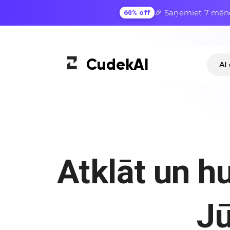
🎉 Saņemiet 7 mēne
60% off
Cudek
AI
AI
Atklāt un h
Jū