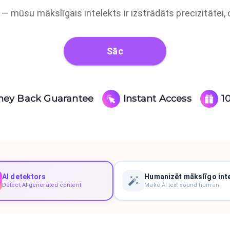
o — mūsu mākslīgais intelekts ir izstrādāts precizitātei, 
Sāc
ney Back Guarantee
Instant Access
1
AI detektors
Humanizēt mākslīgo int
Detect AI-generated content
Make AI text sound human