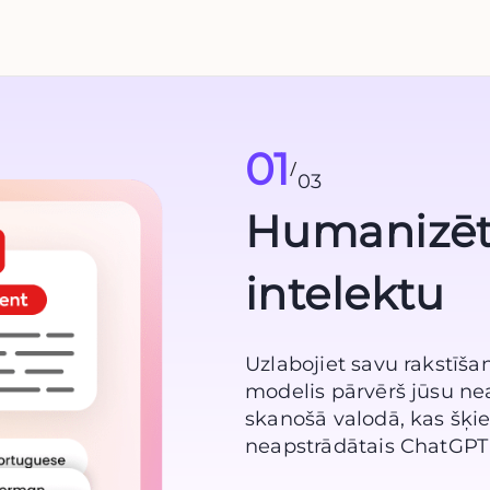
01
/
03
Humanizēt
intelektu
Uzlabojiet savu rakstīša
modelis pārvērš jūsu nea
skanošā valodā, kas šķi
neapstrādātais ChatGPT re