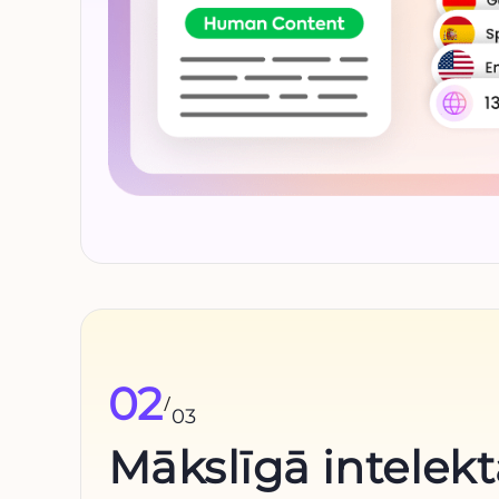
02
/
03
Mākslīgā intelek