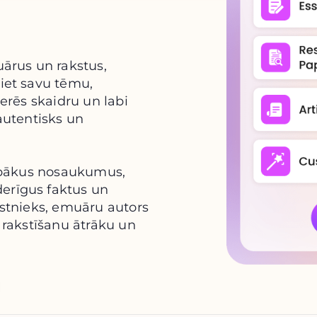
uārus un rakstus,
diet savu tēmu,
nerēs skaidru un labi
 autentisks un
 labākus nosaukumus,
derīgus faktus un
akstnieks, emuāru autors
t rakstīšanu ātrāku un