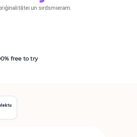
oriģinalitātei un sirdsmieram.
00% free to try
elektu