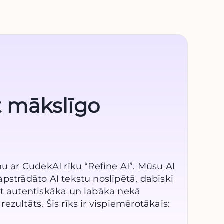
 mākslīgo
nu ar CudekAI rīku “Refine AI”. Mūsu AI
pstrādāto AI tekstu noslīpētā, dabiski
et autentiskāka un labāka nekā
zultāts. Šis rīks ir vispiemērotākais: