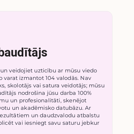
baudītājs
 un veidojiet uzticību ar mūsu viedo
o varat izmantot 104 valodās. Nav
eks, skolotājs vai satura veidotājs; mūsu
dītājs nodrošina jūsu darba 100%
mu un profesionalitāti, skenējot
avotu un akadēmisko datubāzu. Ar
rezultātiem un daudzvalodu atbalstu
blicēt vai iesniegt savu saturu jebkur