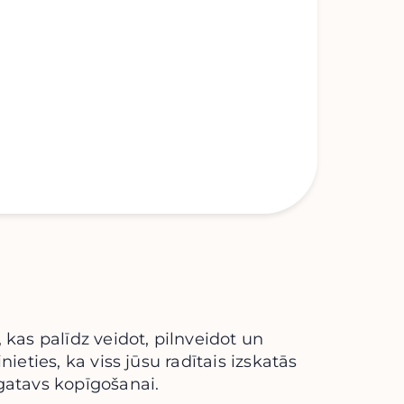
 kas palīdz veidot, pilnveidot un
nieties, ka viss jūsu radītais izskatās
gatavs kopīgošanai.