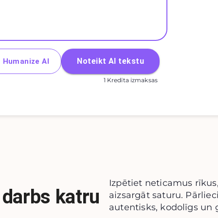
Noteikt AI tekstu
Humanize AI
1 Kredīta izmaksas
Izpētiet neticamus rīkus,
u darbs katru
aizsargāt saturu. Pārlieci
autentisks, kodolīgs un 