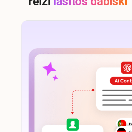
reizi
lasītos dabiski