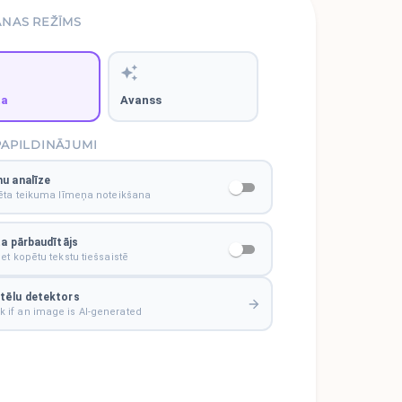
ANAS REŽĪMS
ta
Avanss
PAPILDINĀJUMI
u analīze
zēta teikuma līmeņa noteikšana
ta pārbaudītājs
et kopētu tekstu tiešsaistē
ttēlu detektors
 if an image is AI-generated