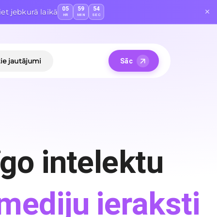
05
59
53
et jebkurā laikā
HR
MIN
SEC
ie jautājumi
Sāc
go intelektu