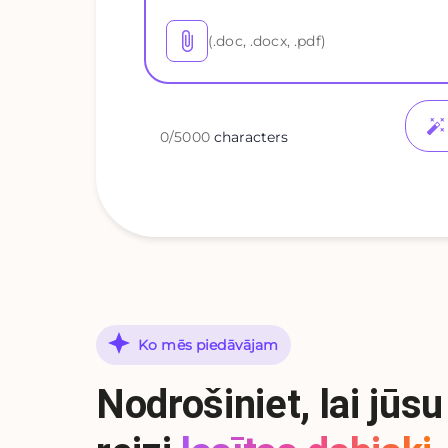
(.doc, .docx, .pdf)
0
/
5000
characters
Ko mēs piedāvājam
Nodrošiniet, lai jūs