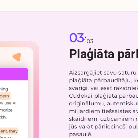
03
/
03
Plaģiāta pār
Aizsargājiet savu saturu
plaģiāta pārbaudītāju, k
svarīgi, vai esat rakstni
Cudekai plaģiāta pārbau
oriģinālumu, autentisku
miljardiem tiešsaistes 
skaidriem, uzticamiem 
jūs varat pārliecinoši pu
pasaulē.