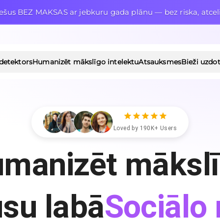
šus BEZ MAKSAS ar jebkuru gada plānu — bez riska, atceli
 detektors
Humanizēt mākslīgo intelektu
Atsauksmes
Bieži uzdot
Loved by 190K+ Users
umanizēt mākslī
Raksti
su labā