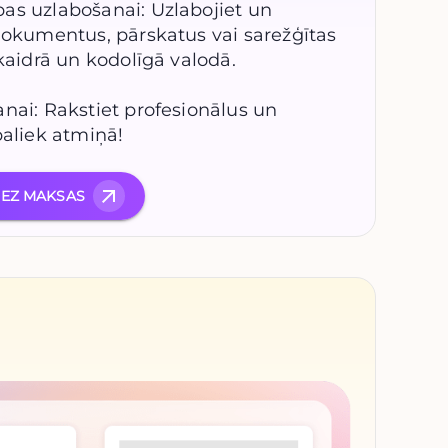
as uzlabošanai: Uzlabojiet un
 dokumentus, pārskatus vai sarežģītas
skaidrā un kodolīgā valodā.
nai: Rakstiet profesionālus un
paliek atmiņā!
BEZ MAKSAS