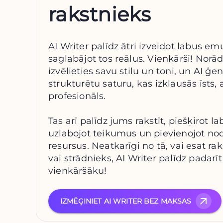
rakstnieks
AI Writer palīdz ātri izveidot labus em
saglabājot tos reālus. Vienkārši! Norā
izvēlieties savu stilu un toni, un AI ģe
strukturētu saturu, kas izklausās īsts,
profesionāls.
Tas arī palīdz jums rakstīt, piešķirot
uzlabojot teikumus un pievienojot no
resursus. Neatkarīgi no tā, vai esat r
vai strādnieks, AI Writer palīdz padarī
vienkāršāku!
IZMĒĢINIET AI WRITER BEZ MAKSAS