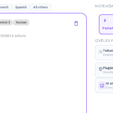
NOTEIKŠ
rench
Spanish
All others
emini 3
Human
Pama
IZVĒLES 
Teikum
Detali
Plaģiā
Skenēji
AI a
Check