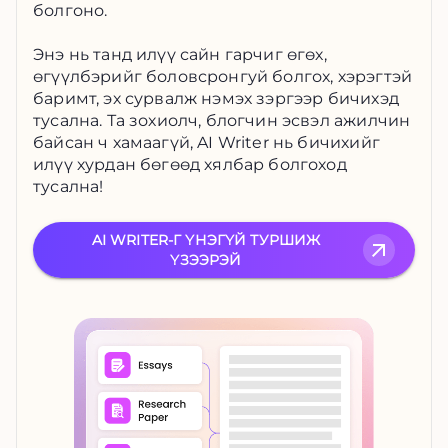
болгоно.
Энэ нь танд илүү сайн гарчиг өгөх,
өгүүлбэрийг боловсронгуй болгох, хэрэгтэй
баримт, эх сурвалж нэмэх зэргээр бичихэд
тусална. Та зохиолч, блогчин эсвэл ажилчин
байсан ч хамаагүй, AI Writer нь бичихийг
илүү хурдан бөгөөд хялбар болгоход
тусална!
AI WRITER-Г ҮНЭГҮЙ ТУРШИЖ
ҮЗЭЭРЭЙ