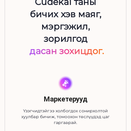
Cudekai таны
бичих хэв маяг,
мэргэжил,
зорилгод
дасан зохицдог.
Маркетерууд
Үзэгчидтэйгээ холбогдох сонирхолтой
хуулбар бичиж, томоохон төслүүдэд цаг
гаргаарай.