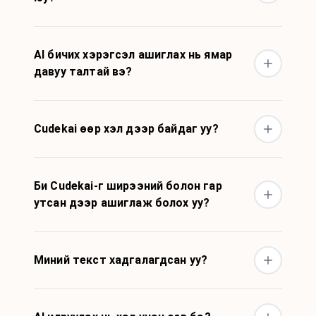
AI бичих хэрэгсэл ашиглах нь ямар
давуу талтай вэ?
Cudekai өөр хэл дээр байдаг уу?
Би Cudekai-г ширээний болон гар
утсан дээр ашиглаж болох уу?
Миний текст хадгалагдсан уу?