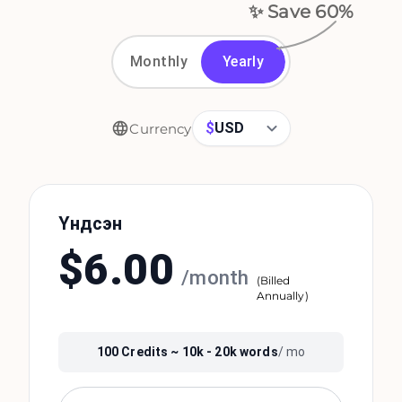
✨ Save
60
%
Monthly
Yearly
$
USD
Currency
Үндсэн
$
6.00
/
month
(
Billed
Annually
)
100
Credits ~
10k - 20k
words
/ mo