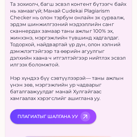
Та зохиолч, багш эсвэл контент бүтээгч байх
нь хамаагүй; Манай Cudekai Plagiarism
Checker нь олон тэрбум онлайн эх сурвалж,
эрдэм шинжилгээний мэдээллийн санг
сканнердах замаар таны ажлыг 100% эх,
жинхэнэ, мэргэжлийн түвшинд хадгалдаг.
Тодорхой, найдвартай үр дүн, олон хэлний
дэмжлэгтэйгээр та өөрийн агуулгыг
дэлхийн хаана ч итгэлтэйгээр нийтлэх эсвэл
илгээх боломжтой.
Нэр хүндээ бүү сэвтүүлээрэй— таны ажлын
үнэн зөв, мэргэжлийн ур чадварыг
баталгаажуулдаг манай Хулгайгаас
хамгаалах хэрэгслийг ашиглана уу.
ПЛАГИАТЫГ ШАЛГАНА УУ