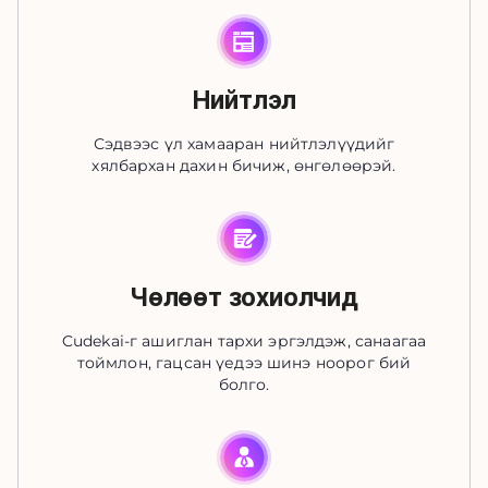
Нийтлэл
Сэдвээс үл хамааран нийтлэлүүдийг
хялбархан дахин бичиж, өнгөлөөрэй.
Чөлөөт зохиолчид
Cudekai-г ашиглан тархи эргэлдэж, санаагаа
тоймлон, гацсан үедээ шинэ ноорог бий
болго.