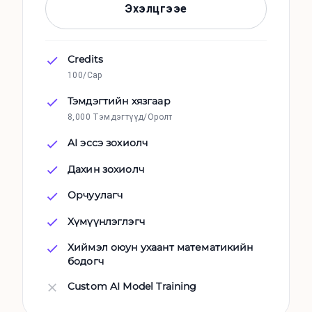
Эхэлцгээе
Credits
100/Сар
Тэмдэгтийн хязгаар
8,000 Тэмдэгтүүд/Оролт
AI эссэ зохиолч
Дахин зохиолч
Орчуулагч
Хүмүүнлэглэгч
Хиймэл оюун ухаант математикийн
бодогч
Custom AI Model Training