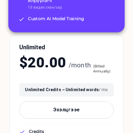
илрүүлэгч
10 видео скан/сар
Custom AI Model Training
Unlimited
$
20.00
/
month
(
Billed
Annually
)
Unlimited
Credits ~
Unlimited
words
/ mo
Эхэлцгээе
Credits