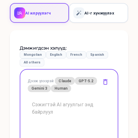
AI илрүүлэгч
AI-г хүнжүүлэх
Дэмжигдсэн хэлүүд
:
Mongolian
English
French
Spanish
All others
Дээж үзээрэй
Claude
GPT-5.2
Gemini 3
Human