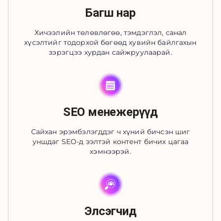
Багш нар
Хичээлийн төлөвлөгөө, тэмдэглэл, санал
хүсэлтийг тодорхой бөгөөд хувийн байлгахын
зэрэгцээ хурдан сайжруулаарай.
SEO менежерүүд
Сайхан эрэмбэлэгддэг ч хүний бичсэн шиг
уншдаг SEO-д ээлтэй контент бичих цагаа
хэмнээрэй.
Элсэгчид