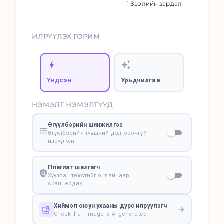
1 Зээлийн зардал
ИЛРҮҮЛЭХ ГОРИМ
Үндсэн
Урьдчилгаа
НЭМЭЛТ НЭМЭЛТҮҮД
Өгүүлбэрийн шинжилгээ
Өгүүлбэрийн түвшний дэлгэрэнгүй
илрүүлэлт
Плагиат шалгагч
Хуулсан текстийг онлайнаар
сканнердах
Хиймэл оюун ухааны дүрс илрүүлэгч
Check if an image is AI-generated