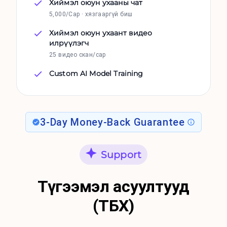
Хиймэл оюун ухааны чат
5,000/Сар · хязгааргүй биш
Хиймэл оюун ухаант видео
илрүүлэгч
25 видео скан/сар
Custom AI Model Training
3-Day Money-Back Guarantee
Support
Түгээмэл асуултууд
(ТБХ)