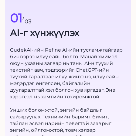
01
/
03
AI-г хүнжүүлэх
CudekAI-ийн Refine AI-ийн тусламжтайгаар
бичвэрээ илүү сайн болго. Манай хиймэл
оюун ухааны загвар нь таны AI-н түүхий
текстийг авч, тэдгээрийг ChatGPT-ийн
түүхий гаралтаас илүү жинхэнэ, илүү сайн
мэдэрдэг өнгөлсөн, байгалийн
дуугаралттай хэл болгон хувиргадаг. Энэ
хэрэгсэл нь хамгийн тохиромжтой:
Унших боломжтой, энгийн байдлыг
сайжруулах: Техникийн баримт бичиг,
тайлан эсвэл нарийн төвөгтэй зааврыг
энгийн, ойлгомжтой, товч хэлээр