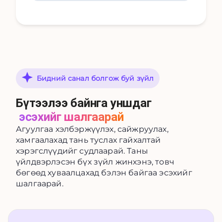
Бидний санал болгож буй зүйл
Бүтээлээ байнга уншдаг
эсэхийг шалгаарай
Агуулгаа хэлбэржүүлэх, сайжруулах,
хамгаалахад тань туслах гайхалтай
хэрэгслүүдийг судлаарай. Таны
үйлдвэрлэсэн бүх зүйл жинхэнэ, товч
бөгөөд хуваалцахад бэлэн байгаа эсэхийг
шалгаарай.