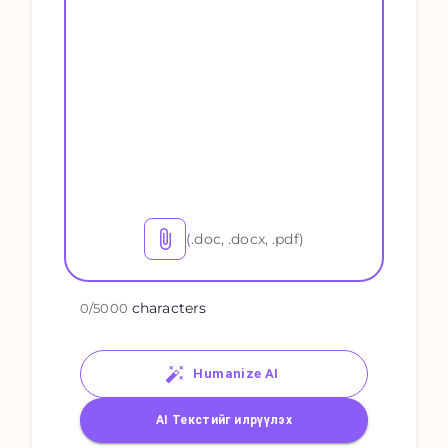
(.doc, .docx, .pdf)
characters
0
/
5000
Humanize AI
AI Текстийг илрүүлэх