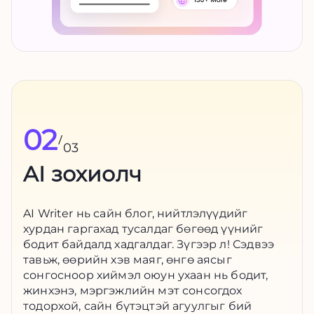
02
/
03
AI зохиолч
AI Writer нь сайн блог, нийтлэлүүдийг
хурдан гаргахад тусалдаг бөгөөд үүнийг
бодит байдалд хадгалдаг. Зүгээр л! Сэдвээ
тавьж, өөрийн хэв маяг, өнгө аясыг
сонгосноор хиймэл оюун ухаан нь бодит,
жинхэнэ, мэргэжлийн мэт сонсогдох
тодорхой, сайн бүтэцтэй агуулгыг бий