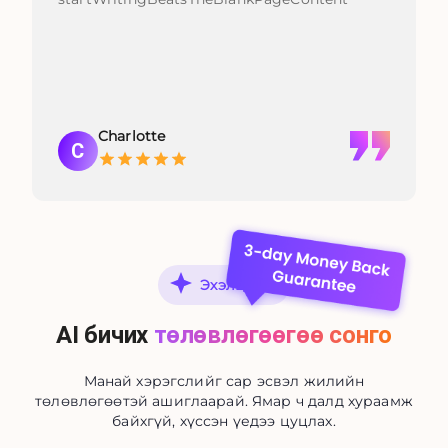
Charlotte
C
Эхэлцгээе
AI бичих
төлөвлөгөөгөө сонго
Манай хэрэгслийг сар эсвэл жилийн
төлөвлөгөөтэй ашиглаарай. Ямар ч далд хураамж
байхгүй, хүссэн үедээ цуцлах.