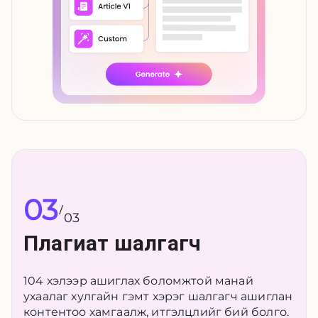
03
/
03
Плагиат шалгагч
104 хэлээр ашиглах боломжтой манай
ухаалаг хулгайн гэмт хэрэг шалгагч ашиглан
контентоо хамгаалж, итгэлцлийг бий болго.