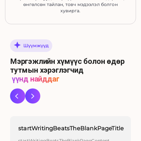
өнгөлсөн тайлан, товч мэдээлэл болгон
хувирга.
Шүүмжүүд
Мэргэжлийн хүмүүс болон өдөр
тутмын хэрэглэгчид
үүнд найддаг
startWritingBeatsTheBlankPageTitle
startWritingBeatsTheBlankPageContent