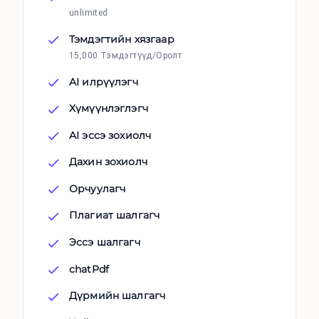
unlimited
Тэмдэгтийн хязгаар
15,000 Тэмдэгтүүд/Оролт
AI илрүүлэгч
Хүмүүнлэглэгч
AI эссэ зохиолч
Дахин зохиолч
Орчуулагч
Плагиат шалгагч
Эссэ шалгагч
chatPdf
Дүрмийн шалгагч