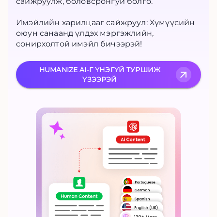
сайжруулж, боловсронгуй болго.
Имэйлийн харилцааг сайжруул: Хүмүүсийн
оюун санаанд үлдэх мэргэжлийн,
сонирхолтой имэйл бичээрэй!
HUMANIZE AI-Г ҮНЭГҮЙ ТУРШИЖ
ҮЗЭЭРЭЙ