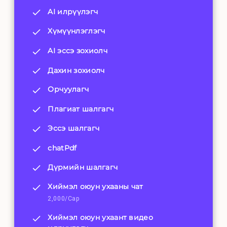
AI илрүүлэгч
Хүмүүнлэглэгч
AI эссэ зохиолч
Дахин зохиолч
Орчуулагч
Плагиат шалгагч
Эссэ шалгагч
chatPdf
Дүрмийн шалгагч
Хиймэл оюун ухааны чат
2,000/Сар
Хиймэл оюун ухаант видео