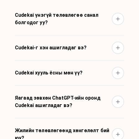
Cudekai үнэгүй төлөвлөгөө санал
болгодог уу?
Cudekai-г хэн ашигладаг вэ?
Cudekai хууль ёсны мөн үү?
Яагаад зөвхөн ChatGPT-ийн оронд
Cudekai ашигладаг вэ?
Жилийн төлөвлөгөөнд хөнгөлөлт бий
юу?