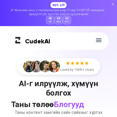
60% off
🎉 Жилийн аль ч төлөвлөгөөгөөр 7 сар ҮНЭГҮЙ аваарай -
эрсдэлгүй, хүссэн үедээ цуцлаарай
05
59
51
HR
MIN
SEC
Cudek
AI
Loved by 190K+ Users
AI-г илрүүлж, хүмүүн
болгох
Блогууд
Таны төлөө
Таны контент хамгийн сайн сайхныг хүртэх