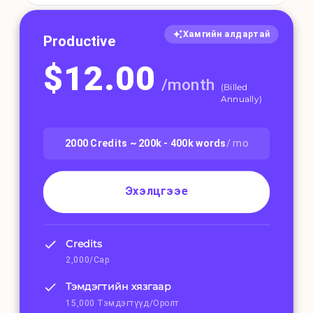
Хамгийн алдартай
Productive
$
12.00
/
month
(
Billed
Annually
)
2000
Credits ~
200k - 400k
words
/ mo
Эхэлцгээе
Credits
2,000/Сар
Тэмдэгтийн хязгаар
15,000 Тэмдэгтүүд/Оролт