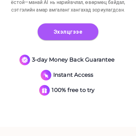
ёстой—манай AI нь нарийвчлал, өвөрмөц байдал,
сэтгэлийн амар амгаланг хангахад зориулагдсан.
Эхэлцгээе
3-day Money Back Guarantee
Instant Access
100% free to try