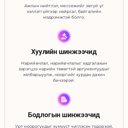
Ажлын нийтлэл, мессежийг эвгүй үг
хэллэггүйгээр найрсаг, байгалийн
мэдрэмжтэй болго.
Хуулийн шинжээчид
Нарийвчлал, нарийвчлалыг хадгалахын
зэрэгцээ нарийн төвөгтэй аргументуудыг
хялбаршуулж, нооргийг хурдан дахин
бичээрэй.
Бодлогын шинжээчид
Урт ноорогуудыг хүмүүст чиглэсэн тодорхой,