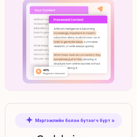
Мэргэжлийн болон бүтээгч бүрт зориулав