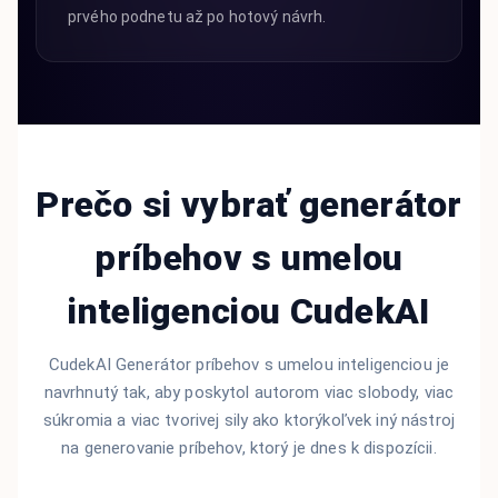
prvého podnetu až po hotový návrh.
Prečo si vybrať generátor
príbehov s umelou
inteligenciou CudekAI
CudekAI Generátor príbehov s umelou inteligenciou je
navrhnutý tak, aby poskytol autorom viac slobody, viac
súkromia a viac tvorivej sily ako ktorýkoľvek iný nástroj
na generovanie príbehov, ktorý je dnes k dispozícii.