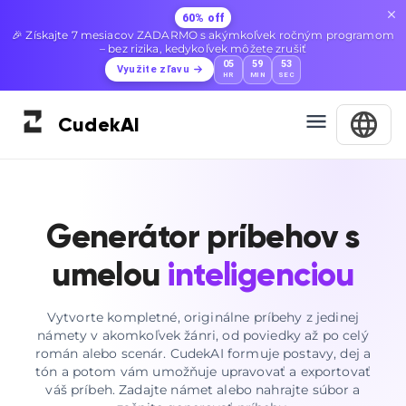
60% off
🎉 Získajte 7 mesiacov ZADARMO s akýmkoľvek ročným programom
– bez rizika, kedykoľvek môžete zrušiť
05
59
52
Využite zľavu
HR
MIN
SEC
Cudek
AI
Generátor príbehov s
umelou
inteligenciou
Vytvorte kompletné, originálne príbehy z jedinej
námety v akomkoľvek žánri, od poviedky až po celý
román alebo scenár. CudekAI formuje postavy, dej a
tón a potom vám umožňuje upravovať a exportovať
váš príbeh. Zadajte námet alebo nahrajte súbor a