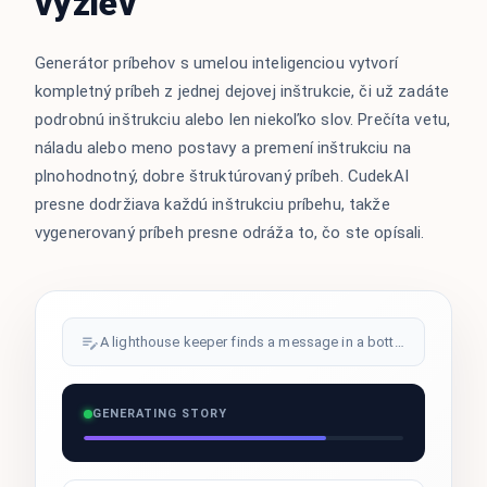
výziev
Generátor príbehov s umelou inteligenciou vytvorí
kompletný príbeh z jednej dejovej inštrukcie, či už zadáte
podrobnú inštrukciu alebo len niekoľko slov. Prečíta vetu,
náladu alebo meno postavy a premení inštrukciu na
plnohodnotný, dobre štruktúrovaný príbeh. CudekAI
presne dodržiava každú inštrukciu príbehu, takže
vygenerovaný príbeh presne odráža to, čo ste opísali.
A lighthouse keeper finds a message in a bottle...
GENERATING STORY