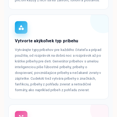
pričom každý z nich sa líši žánrom, tónom a postavou.
Vytvorte akýkoľvek typ príbehu
Vytvárajte typy príbehov pre každého čitateľa a prípad
použitia, od rozprávok na dobrú noc a rozprávok až po
krátke príbehy pre deti. Generátor príbehov s umelou
inteligenciou píše ľúbostné príbehy, príbehy o
dospievaní, povznášajúce príbehy a nečakané zvraty v
zápletke. CudekAI tiež vytvára príbehy o značkách,
fanfikciu, príbehy z pohľadu zvierat a netradičné
formáty, ako napríklad príbeh z pohľadu zvierat.