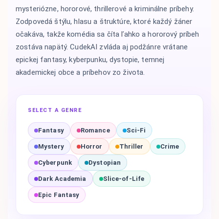
mysteriózne, hororové, thrillerové a kriminálne príbehy.
Zodpovedá štýlu, hlasu a štruktúre, ktoré každý žáner
očakáva, takže komédia sa číta ľahko a hororový príbeh
zostáva napätý. CudekAI zvláda aj podžánre vrátane
epickej fantasy, kyberpunku, dystopie, temnej
akademickej obce a príbehov zo života.
SELECT A GENRE
Fantasy
Romance
Sci-Fi
Mystery
Horror
Thriller
Crime
Cyberpunk
Dystopian
Dark Academia
Slice-of-Life
Epic Fantasy