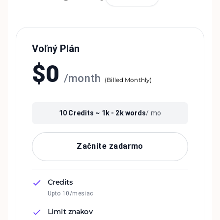
Voľný Plán
$
0
/
month
(
Billed Monthly
)
10
Credits ~
1k - 2k
words
/ mo
Začnite zadarmo
Credits
Upto 10/mesiac
Limit znakov