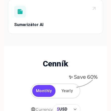
Sumarizátor AI
Cenník
✨ Save
60
%
Monthly
Yearly
$
USD
Currency