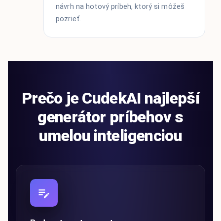
návrh na hotový príbeh, ktorý si môžeš
pozrieť.
Prečo je CudekAI najlepší
generátor príbehov s
umelou inteligenciou