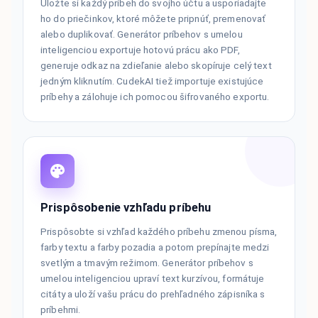
Uložte si každý príbeh do svojho účtu a usporiadajte
ho do priečinkov, ktoré môžete pripnúť, premenovať
alebo duplikovať. Generátor príbehov s umelou
inteligenciou exportuje hotovú prácu ako PDF,
generuje odkaz na zdieľanie alebo skopíruje celý text
jedným kliknutím. CudekAI tiež importuje existujúce
príbehy a zálohuje ich pomocou šifrovaného exportu.
Prispôsobenie vzhľadu príbehu
Prispôsobte si vzhľad každého príbehu zmenou písma,
farby textu a farby pozadia a potom prepínajte medzi
svetlým a tmavým režimom. Generátor príbehov s
umelou inteligenciou upraví text kurzívou, formátuje
citáty a uloží vašu prácu do prehľadného zápisníka s
príbehmi.