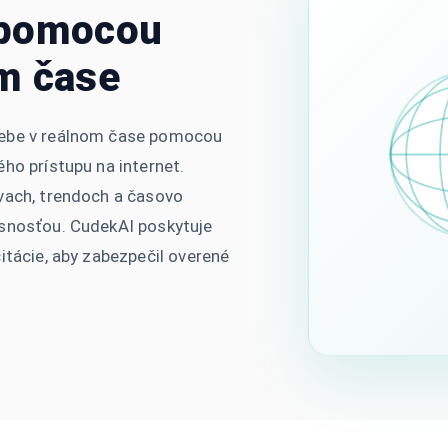
 pomocou
m čase
webe v reálnom čase pomocou
ho prístupu na internet.
vach, trendoch a časovo
esnosťou. CudekAI poskytuje
itácie, aby zabezpečil overené