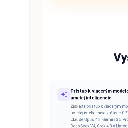
Vy
Prístup k viacerým mode
umelej inteligencie
Získajte prístup k viacerým m
umelej inteligencie vrátane GP
Claude Opus 4.8, Gemini 3.5 Pro
DeepSeek V4, Grok 4.3 a Llama