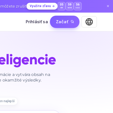
05
59
54
môžete zrušiť
Využite zľavu
HR
MIN
SEC
Prihlásiť sa
Začať
teligencie
ácie a vytvára obsah na
e okamžité výsledky.