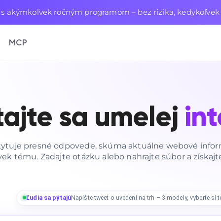
s akýmkoľvek ročným programom – bez rizika, kedykoľvek 
MCP
ajte sa umelej
in
kytuje presné odpovede, skúma aktuálne webové inform
ek tému. Zadajte otázku alebo nahrajte súbor a získajt
Ľudia sa pýtajú
Ladenie kódu s programátorským tímom