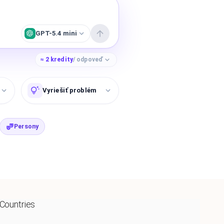
GPT-5.4 mini
≈
2
kredity
/ odpoveď
Vyriešiť problém
Persony
 Countries