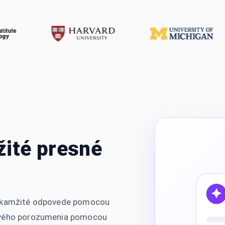
žité presné
 okamžité odpovede pomocou
tového porozumenia pomocou