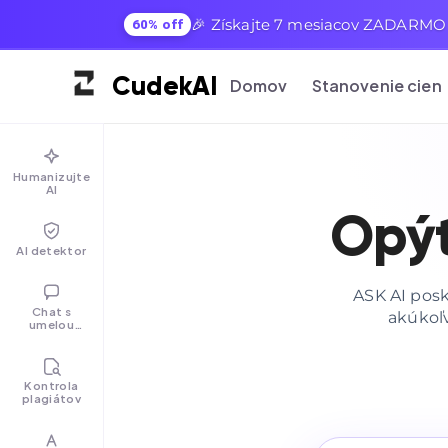
🎉 Získajte 7 mesiacov ZADARMO 
60% off
Cudek
AI
Domov
Stanovenie cien
Humanizujte
AI
Opýt
AI detektor
ASK AI pos
Chat s
akúkoľv
umelou
inteligenciou
Kontrola
plagiátov