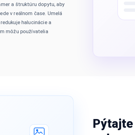
ámer a štruktúru dopytu, aby
vede v reálnom čase. Umelá
redukuje halucinácie a
rým môžu používatelia
Pýtajte