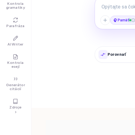
Kontrola
gramatiky
Pamäť
Parafráza
AI Writer
Porovnať
Kontrola
esejí
Generátor
citácií
Zdroje