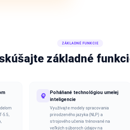
ZÁKLADNÉ FUNKCIE
skúšajte základné funkc
lom
Poháňané technológiou umelej
inteligencie
odelom
Využívajte modely spracovania
T-5.5,
prirodzeného jazyka (NLP) a
,
strojového učenia trénované na
veľkých súboroch údajov na