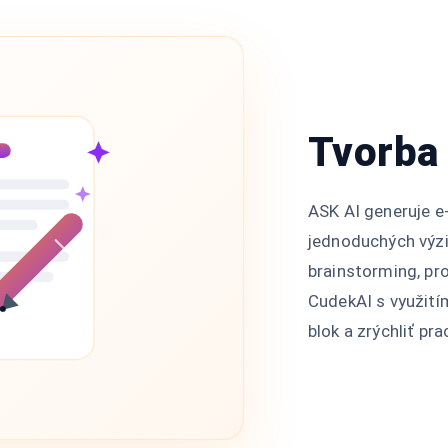
Tvorba 
ASK AI generuje e-
jednoduchých výzie
brainstorming, pr
CudekAI s využití
blok a zrýchliť p