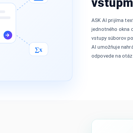
vstupm
ASK AI prijíma te
jednotného okna c
vstupy súborov p
AI umožňuje nahrá
∑x
odpovede na otázk