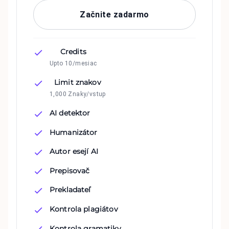
Začnite zadarmo
Credits
Upto 10/mesiac
Limit znakov
1,000 Znaky/vstup
AI detektor
Humanizátor
Autor esejí AI
Prepisovač
Prekladateľ
Kontrola plagiátov
Kontrola gramatiky