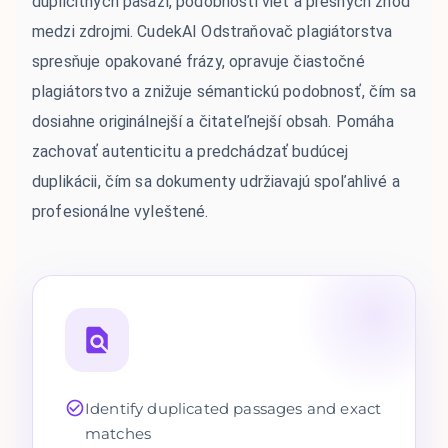
duplicitných pasáží, podobnosti viet a presných zhôd
medzi zdrojmi. CudekAI Odstraňovač plagiátorstva
spresňuje opakované frázy, opravuje čiastočné
plagiátorstvo a znižuje sémantickú podobnosť, čím sa
dosiahne originálnejší a čitateľnejší obsah. Pomáha
zachovať autenticitu a predchádzať budúcej
duplikácii, čím sa dokumenty udržiavajú spoľahlivé a
profesionálne vyleštené.
Identify duplicated passages and exact
matches