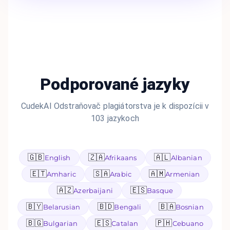
Podporované jazyky
CudekAI Odstraňovač plagiátorstva je k dispozícii v
103 jazykoch
🇬🇧
🇿🇦
🇦🇱
English
Afrikaans
Albanian
🇪🇹
🇸🇦
🇦🇲
Amharic
Arabic
Armenian
🇦🇿
🇪🇸
Azerbaijani
Basque
🇧🇾
🇧🇩
🇧🇦
Belarusian
Bengali
Bosnian
🇧🇬
🇪🇸
🇵🇭
Bulgarian
Catalan
Cebuano