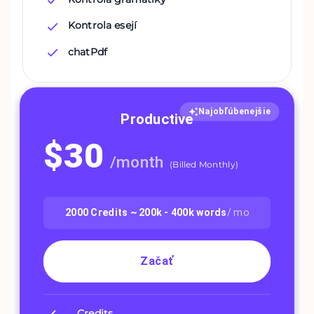
Kontrola esejí
chatPdf
Najobľúbenejšie
Productive
$
30
/
month
(
Billed Monthly
)
2000
Credits ~
200k - 400k
words
/ mo
Začať
Credits