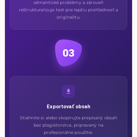
sémantické problémy a zároveň
reštrukturalizuje text pre lepšiu prehľadnosť a
originalitu.
03
Exportovať obsah
Stiahnite si alebo skopírujte prepísaný obsah
bez plagiátorstva, pripravený na
profesionálne použitie.