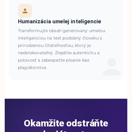
Humanizácia umelej inteligencie
Transformujte obsah generovaný umelou
inteligenciou na text podobný človeku s
prirodzenou čitateľnosťou, ktorý je
nedetekovateľný. Zlepšite autenticitu a
pútavosť a zabezpečte písanie bez
plagiátorstva.
Okamžite odstráňte