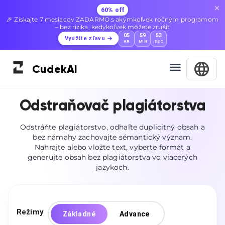
60% off
🎉 Získajte 7 mesiacov ZADARMO s akýmkoľvek ročným programom
– bez rizika, kedykoľvek môžete zrušiť
05
59
52
Využite zľavu
HR
MIN
SEC
Cudek
AI
Odstraňovač plagiátorstva
Odstráňte plagiátorstvo, odhaľte duplicitný obsah a
bez námahy zachovajte sémantický význam.
Nahrajte alebo vložte text, vyberte formát a
generujte obsah bez plagiátorstva vo viacerých
jazykoch.
Režimy
Základné
Advance