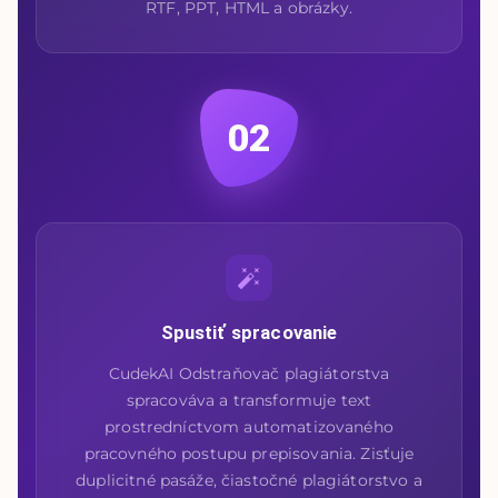
RTF, PPT, HTML a obrázky.
02
Spustiť spracovanie
CudekAI Odstraňovač plagiátorstva
spracováva a transformuje text
prostredníctvom automatizovaného
pracovného postupu prepisovania. Zisťuje
duplicitné pasáže, čiastočné plagiátorstvo a