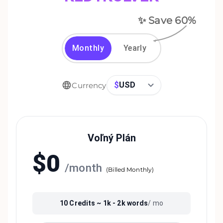
✨ Save
60
%
Monthly
Yearly
$
USD
Currency
Voľný Plán
$
0
/
month
(
Billed Monthly
)
10
Credits ~
1k - 2k
words
/ mo