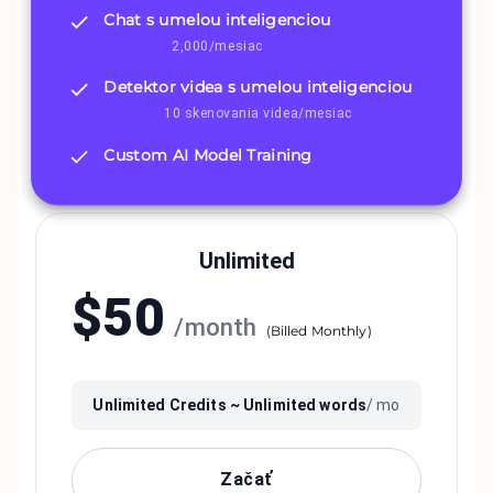
Chat s umelou inteligenciou
2,000/mesiac
Detektor videa s umelou inteligenciou
10 skenovania videa/mesiac
Custom AI Model Training
Unlimited
$
50
/
month
(
Billed Monthly
)
Unlimited
Credits ~
Unlimited
words
/ mo
Začať