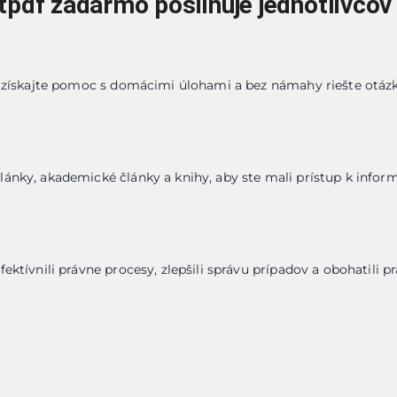
pdf zadarmo posilňuje jednotlivcov
, získajte pomoc s domácimi úlohami a bez námahy riešte otáz
ánky, akademické články a knihy, aby ste mali prístup k info
ektívnili právne procesy, zlepšili správu prípadov a obohatili 