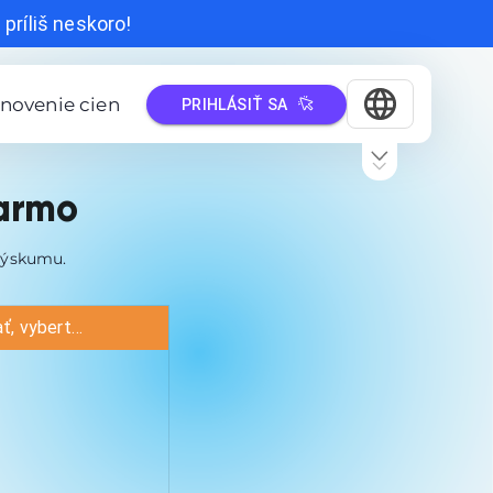
príliš neskoro!
novenie cien
PRIHLÁSIŤ SA
darmo
výskumu.
Ak chcete začať četovať, vyberte súbor