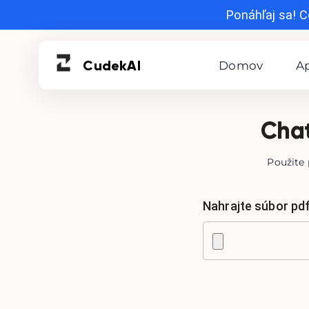
Ponáhľaj sa! C
Cudek
AI
Domov
Ap
Chat
Použite
Nahrajte súbor pd