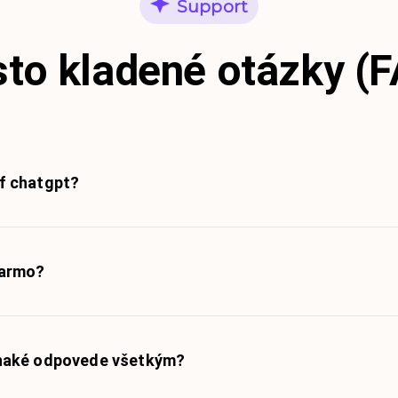
Support
to kladené otázky (
f chatgpt?
darmo?
naké odpovede všetkým?