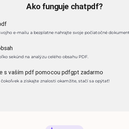
Ako funguje chatpdf?
pdf
svojho e-mailu a bezplatne nahrajte svoje počiatočné dokumen
obsah
koľko sekúnd na analýzu celého obsahu PDF.
te s vaším pdf pomocou pdfgpt zadarmo
čokoľvek a získajte znalosti okamžite, stačí sa opýtať!