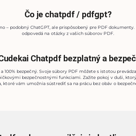
Čo je chatpdf / pdfgpt?
o – podobný ChatGPT, ale prispôsobený pre PDF dokumenty. P
odpovedá na otázky z vašich súborov PDF.
Cudekai Chatpdf bezplatný a bezpe
 100% bezpečný. Svoje súbory PDF môžete s istotou prevádzať, 
pičkovými bezpečnostnými funkciami. Zažite pokoj v duši, ktor
, ktoré vám umožnia sústrediť sa na prácu bez obáv o bezpeč