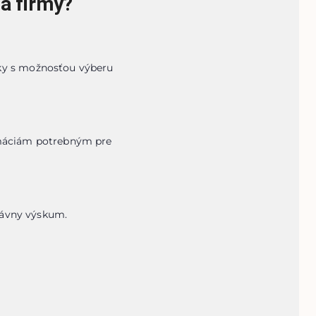
 a firmy?
ky s možnosťou výberu 
rmáciám potrebným pre 
právny výskum.