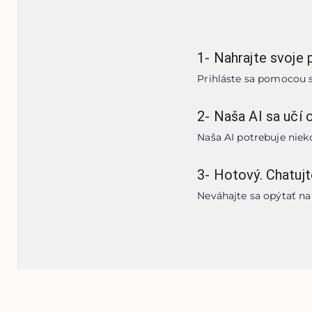
1
-
Nahrajte svoje 
Prihláste sa pomocou 
2
-
Naša AI sa učí 
Naša AI potrebuje nie
3
-
Hotový. Chatuj
Neváhajte sa opýtať na 