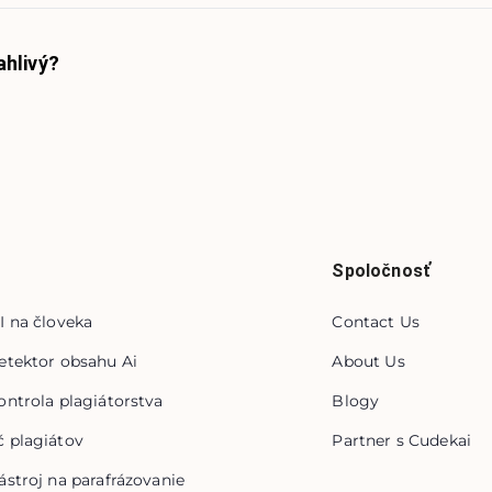
ahlivý?
Spoločnosť
I na človeka
Contact Us
etektor obsahu Ai
About Us
ontrola plagiátorstva
Blogy
 plagiátov
Partner s Cudekai
ástroj na parafrázovanie