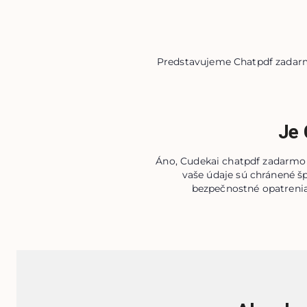
Predstavujeme Chatpdf zadarm
Je 
Áno, Cudekai chatpdf zadarmo a
vaše údaje sú chránené š
bezpečnostné opatrenia