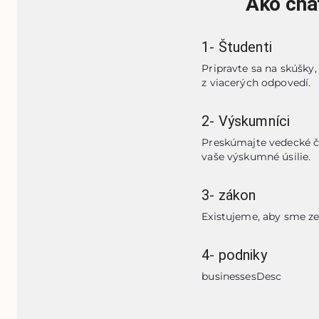
Ako chat
1
-
Študenti
Pripravte sa na skúšky
z viacerých odpovedí.
2
-
Výskumníci
Preskúmajte vedecké čl
vaše výskumné úsilie.
3
-
zákon
Existujeme, aby sme zef
4
-
podniky
businessesDesc