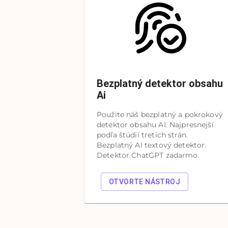
Bezplatný detektor obsahu
Ai
Použite náš bezplatný a pokrokový
detektor obsahu AI. Najpresnejší
podľa štúdií tretích strán.
Bezplatný AI textový detektor.
Detektor ChatGPT zadarmo.
OTVORTE NÁSTROJ