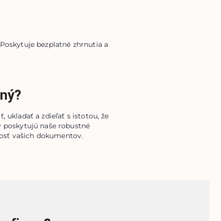
oskytuje bezplatné zhrnutia a
čný?
ukladať a zdieľať s istotou, že
ý poskytujú naše robustné
nosť vašich dokumentov.