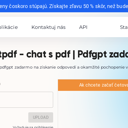
eny čoskoro stúpajú. Získajte zľavu 50 % skôr, než bude 
likácie
Kontaktuj nás
API
Sta
pdf - chat s pdf | Pdfgpt za
 pdfgpt zadarmo na získanie odpovedí a okamžité pochopenie 
f
UPLOAD
Vyžaduje sa prihlásenie