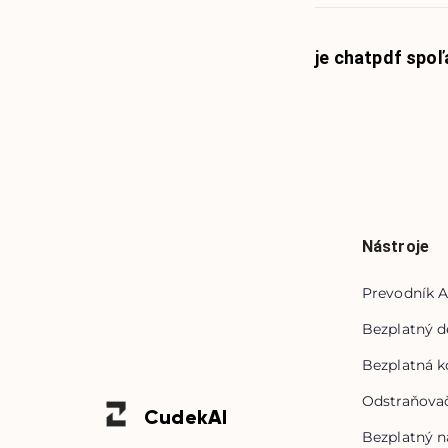
je chatpdf spoľ
Nástroje
Prevodník A
Bezplatný d
Bezplatná k
Odstraňovač
Cudek
AI
Bezplatný n