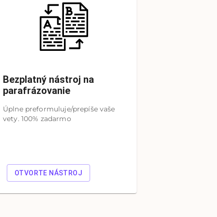
Bezplatný nástroj na
parafrázovanie
Úplne preformuluje/prepíše vaše
vety. 100% zadarmo
OTVORTE NÁSTROJ