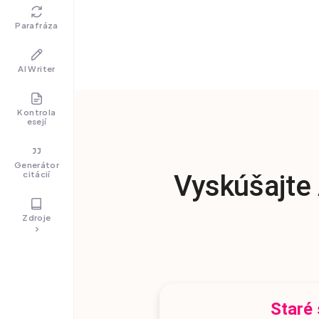
Parafráza
AI Writer
Kontrola
esejí
Generátor
citácií
Vyskúšajte 
Zdroje
Staré