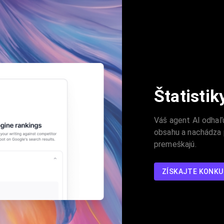
Štatisti
Váš agent AI odhaľu
obsahu a nachádza p
premeškajú.
ZÍSKAJTE KONK