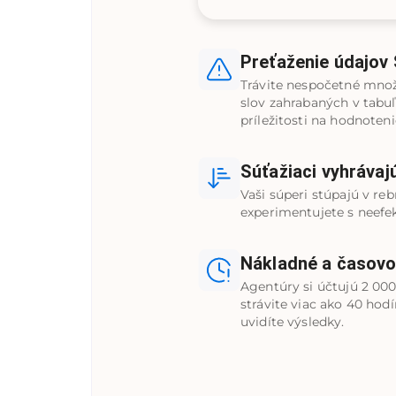
Preťaženie údajov
Trávite nespočetné mno
slov zahrabaných v tabuľ
príležitosti na hodnoteni
Súťažiaci vyhrávaj
Vaši súperi stúpajú v rebr
experimentujete s neefe
Nákladné a časov
Agentúry si účtujú 2 000
strávite viac ako 40 hod
uvidíte výsledky.