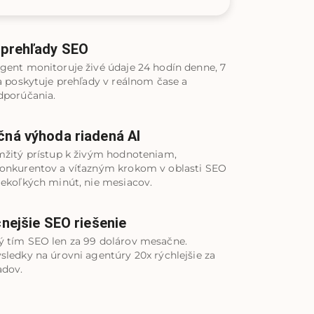
 prehľady SEO
gent monitoruje živé údaje 24 hodín denne, 7
 a poskytuje prehľady v reálnom čase a
dporúčania.
ná výhoda riadená AI
mžitý prístup k živým hodnoteniam,
konkurentov a víťazným krokom v oblasti SEO
iekoľkých minút, nie mesiacov.
cnejšie SEO riešenie
 tím SEO len za 99 dolárov mesačne.
sledky na úrovni agentúry 20x rýchlejšie za
adov.