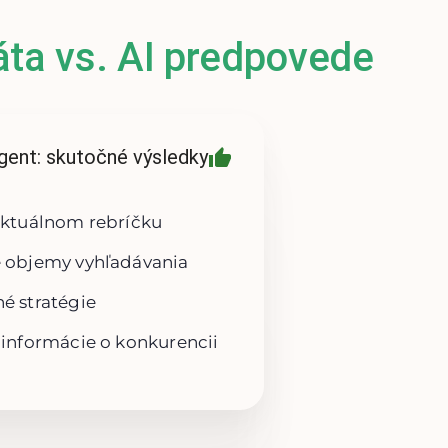
áta vs. AI predpovede
gent: skutočné výsledky
aktuálnom rebríčku
 objemy vyhľadávania
é stratégie
 informácie o konkurencii