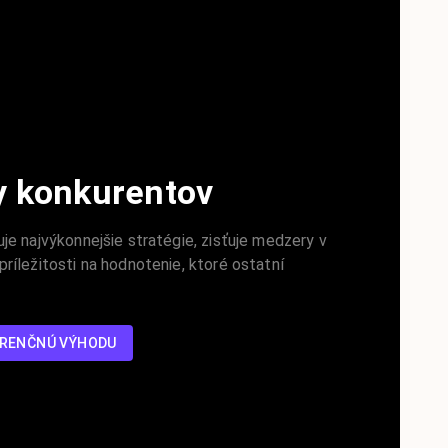
ky konkurentov
je najvýkonnejšie stratégie, zisťuje medzery v
ríležitosti na hodnotenie, ktoré ostatní
URENČNÚ VÝHODU