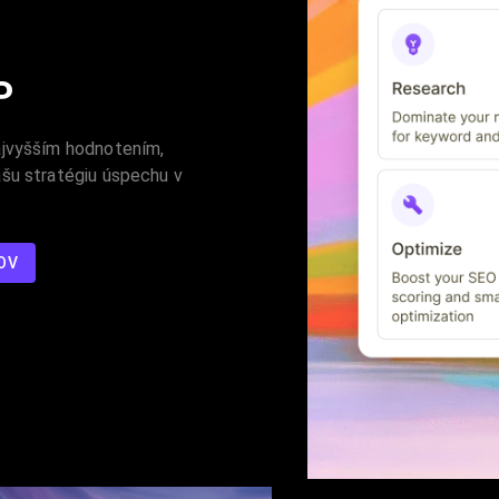
P
ajvyšším hodnotením,
ašu stratégiu úspechu v
OV