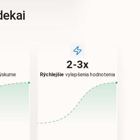
dekai
%
2-3x
výskume
Rýchlejšie
vylepšenia hodnotenia