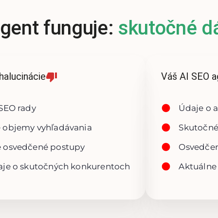
gent funguje:
skutočné d
halucinácie
Váš AI SEO a
SEO rady
Údaje o 
 objemy vyhľadávania
Skutočné
 osvedčené postupy
Osvedčen
aje o skutočných konkurentoch
Aktuálne