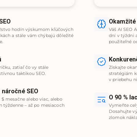
 SEO
Okamžité
žstvo hodín výskumom kľúčových
Váš AI SEO A
kách a stále vám chýbajú dôležité
dní v týždni
e.
použiteľné o
ú
Konkurenč
íčku, zatiaľ čo vy stále
Získajte oka
ktívnou taktikou SEO.
stratégiám 
v priebehu n
o náročné SEO
O 90 % la
 $ mesačne alebo viac, alebo
ín týždenne – až po mesiacoch
Vymeňte celý
Dosahujte vý
zlomok nákl