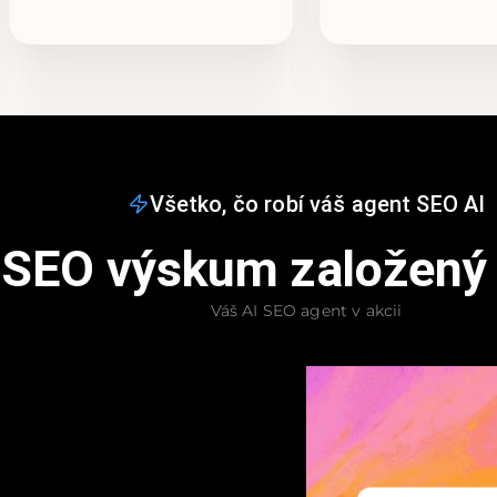
Všetko, čo robí váš agent SEO AI
SEO výskum založený 
Váš AI SEO agent v akcii