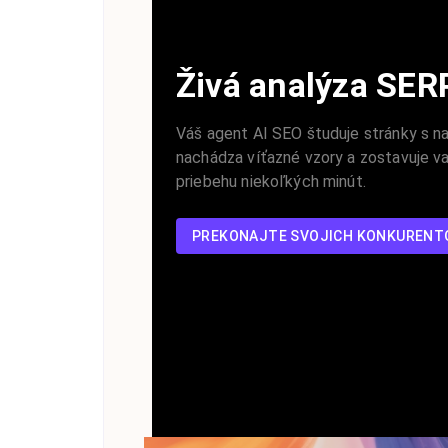
Živá analýza SER
Váš agent AI SEO študuje stránky s n
nachádza víťazné vzory a zostavuje v
priebehu niekoľkých minút.
PREKONAJTE SVOJICH KONKURENT