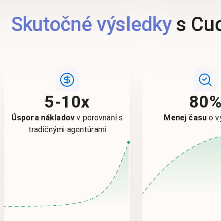
Skutočné výsledky
s Cu
5-10x
80
Úspora nákladov
v porovnaní s
Menej času
o 
tradičnými agentúrami