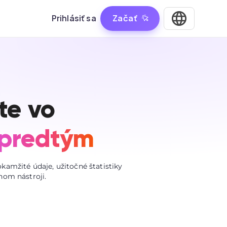
Prihlásiť sa
Začať
te vo
 predtým
amžité údaje, užitočné štatistiky
nom nástroji.