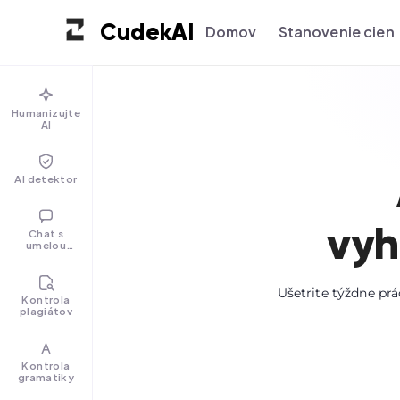
Cudek
AI
Domov
Stanovenie cien
Humanizujte
AI
AI detektor
vyh
Chat s
umelou
inteligenciou
Ušetrite týždne pr
Kontrola
plagiátov
Kontrola
gramatiky