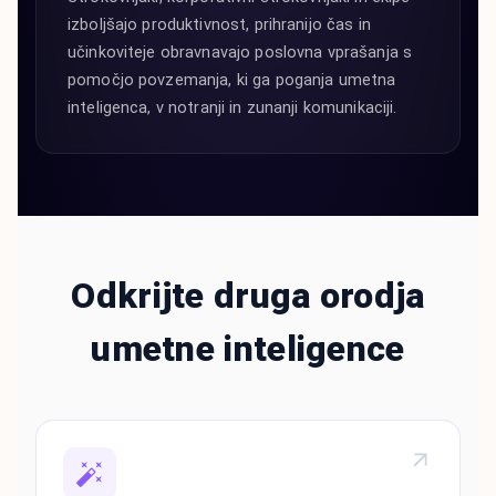
izboljšajo produktivnost, prihranijo čas in
učinkoviteje obravnavajo poslovna vprašanja s
pomočjo povzemanja, ki ga poganja umetna
inteligenca, v notranji in zunanji komunikaciji.
Odkrijte druga orodja
umetne inteligence