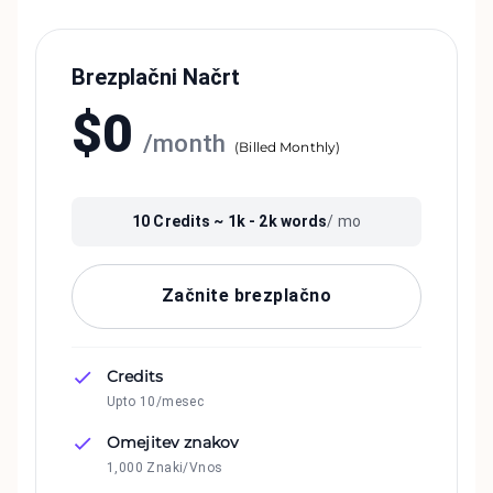
Brezplačni Načrt
$
0
/
month
(
Billed Monthly
)
10
Credits ~
1k - 2k
words
/ mo
Začnite brezplačno
Credits
Upto 10/mesec
Omejitev znakov
1,000 Znaki/Vnos