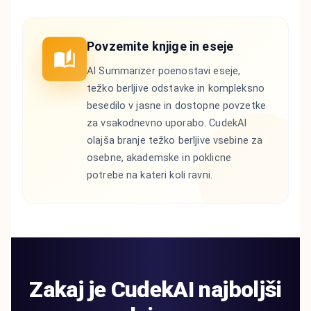
Povzemite knjige in eseje
AI Summarizer poenostavi eseje,
težko berljive odstavke in kompleksno
besedilo v jasne in dostopne povzetke
za vsakodnevno uporabo. CudekAI
olajša branje težko berljive vsebine za
osebne, akademske in poklicne
potrebe na kateri koli ravni.
Zakaj je CudekAI najboljši