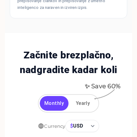
prepisovanje člankov in prepisovanje z umetno
inteligenco za naraven in izviren izpis.
Začnite brezplačno,
nadgradite kadar koli
✨ Save
60
%
Monthly
Yearly
$
USD
Currency