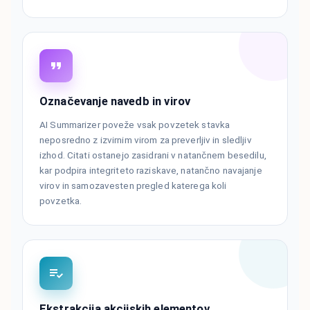
Označevanje navedb in virov
AI Summarizer poveže vsak povzetek stavka
neposredno z izvirnim virom za preverljiv in sledljiv
izhod. Citati ostanejo zasidrani v natančnem besedilu,
kar podpira integriteto raziskave, natančno navajanje
virov in samozavesten pregled katerega koli
povzetka.
Ekstrakcija akcijskih elementov