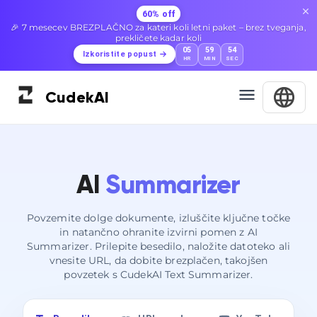
60% off
🎉 7 mesecev BREZPLAČNO za kateri koli letni paket – brez tveganja,
prekličete kadar koli
05
59
52
Izkoristite popust
HR
MIN
SEC
Cudek
AI
AI
Summarizer
Povzemite dolge dokumente, izluščite ključne točke
in natančno ohranite izvirni pomen z AI
Summarizer. Prilepite besedilo, naložite datoteko ali
vnesite URL, da dobite brezplačen, takojšen
povzetek s CudekAI Text Summarizer.