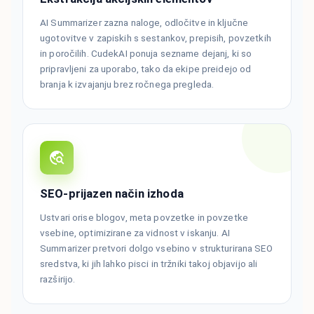
AI Summarizer zazna naloge, odločitve in ključne
ugotovitve v zapiskih s sestankov, prepisih, povzetkih
in poročilih. CudekAI ponuja sezname dejanj, ki so
pripravljeni za uporabo, tako da ekipe preidejo od
branja k izvajanju brez ročnega pregleda.
SEO-prijazen način izhoda
Ustvari orise blogov, meta povzetke in povzetke
vsebine, optimizirane za vidnost v iskanju. AI
Summarizer pretvori dolgo vsebino v strukturirana SEO
sredstva, ki jih lahko pisci in tržniki takoj objavijo ali
razširijo.