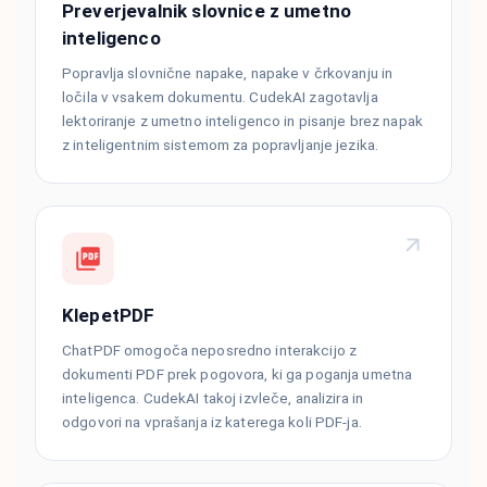
Preverjevalnik slovnice z umetno
inteligenco
Popravlja slovnične napake, napake v črkovanju in
ločila v vsakem dokumentu. CudekAI zagotavlja
lektoriranje z umetno inteligenco in pisanje brez napak
z inteligentnim sistemom za popravljanje jezika.
KlepetPDF
ChatPDF omogoča neposredno interakcijo z
dokumenti PDF prek pogovora, ki ga poganja umetna
inteligenca. CudekAI takoj izvleče, analizira in
odgovori na vprašanja iz katerega koli PDF-ja.