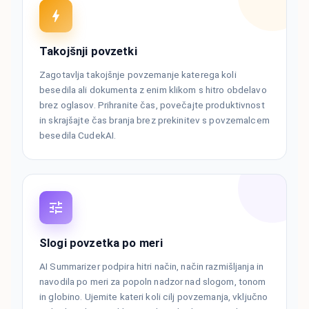
Takojšnji povzetki
Zagotavlja takojšnje povzemanje katerega koli
besedila ali dokumenta z enim klikom s hitro obdelavo
brez oglasov. Prihranite čas, povečajte produktivnost
in skrajšajte čas branja brez prekinitev s povzemalcem
besedila CudekAI.
Slogi povzetka po meri
AI Summarizer podpira hitri način, način razmišljanja in
navodila po meri za popoln nadzor nad slogom, tonom
in globino. Ujemite kateri koli cilj povzemanja, vključno