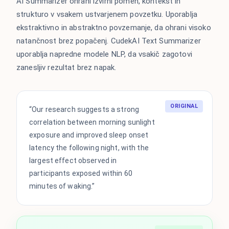
AI Summarizer ohrani izvirni pomen, kontekst in
strukturo v vsakem ustvarjenem povzetku. Uporablja
ekstraktivno in abstraktno povzemanje, da ohrani visoko
natančnost brez popačenj. CudekAI Text Summarizer
uporablja napredne modele NLP, da vsakič zagotovi
zanesljiv rezultat brez napak.
ORIGINAL
“Our research suggests a strong
correlation between morning sunlight
exposure and improved sleep onset
latency the following night, with the
largest effect observed in
participants exposed within 60
minutes of waking.”