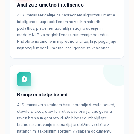
Analiza z umetno inteligenco
AI Summarizer deluje na naprednem algoritmu umetne
inteligence, usposobljenem na velikih naborih
podatkov, pri čemer uporablja strojno učenje in
modele NLP za poglobljeno razumevanje besedila.
Pridobite natančno in napredno analizo, ki jo poganjajo
najnovejši modeli umetne inteligence za vsak vnos.
Branje in štetje besed
AI Summarizer v realnem času spremlja število besed,
število znakov, število vrstic, čas branja, čas govora,
raven branja in gostoto ključnih besed. Izboljšajte
bralno razumevanje in upravljajte dolžino vsebine z
natančnim, takojšnjim štetjem v vsakem dokumentu.