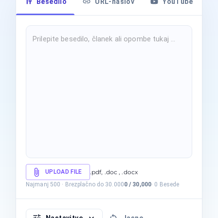
Besedilo
URL-naslov
YouTube
UPLOAD FILE
.pdf, .doc , .docx
Najmanj 500
·
Brezplačno do 30.000
0
/
30,000
·
0
Besede