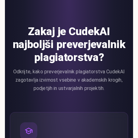
Zakaj je CudekAI
najboljši preverjevalnik
plagiatorstva?
Odkrijte, kako preverjevalnik plagiatorstva CudekAI
zagotavlja izvirnost vsebine v akademskih krogih,
podjetjih in ustvarjalnih projektih.