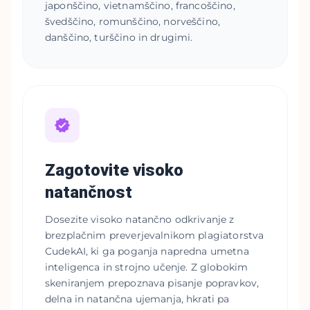
japonščino, vietnamščino, francoščino,
švedščino, romunščino, norveščino,
danščino, turščino in drugimi.
Zagotovite visoko
natančnost
Dosezite visoko natančno odkrivanje z
brezplačnim preverjevalnikom plagiatorstva
CudekAI, ki ga poganja napredna umetna
inteligenca in strojno učenje. Z globokim
skeniranjem prepoznava pisanje popravkov,
delna in natančna ujemanja, hkrati pa