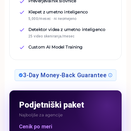
Preverjevalnik slovnice
Klepet z umetno inteligenco
5,000/mesec · ni neomejeno
Detektor videa z umetno inteligenco
25 video skeniranja/mesec
Custom AI Model Training
3-Day Money-Back Guarantee
Podjetniški paket
Najboljše za agencije
Cenik po meri