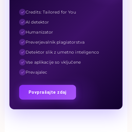
Credits: Tailored for You
AI detektor
Humanizator
Preverjevalnik plagiatorstva
Detektor slik z umetno inteligenco
Vse aplikacije so vključene
Prevajalec
Povprašajte zdaj