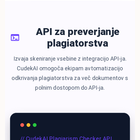
API za preverjanje
plagiatorstva
Izvaja skeniranje vsebine z integracijo API-ja.
CudekAI omogoča ekipam avtomatizacijo
odkrivanja plagiatorstva za več dokumentov s
polnim dostopom do API-ja.
// CudekAI Plagiarism Checker API