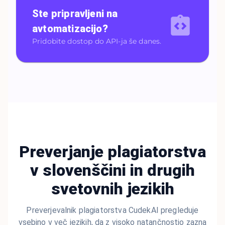
Ste pripravljeni na
avtomatizacijo?
Pridobite dostop do API-ja še danes.
Preverjanje plagiatorstva
v slovenščini in drugih
svetovnih jezikih
Preverjevalnik plagiatorstva CudekAI pregleduje
vsebino v več jezikih, da z visoko natančnostjo zazna