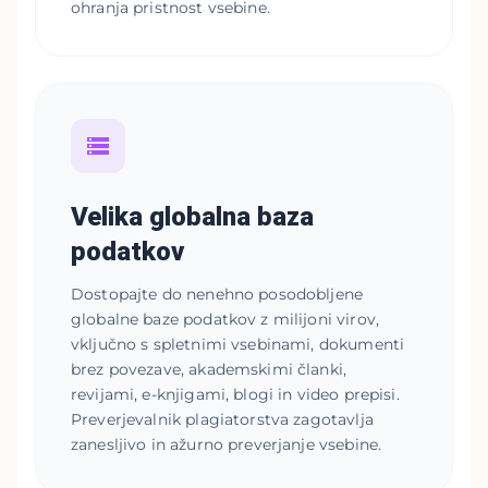
ohranja pristnost vsebine.
Velika globalna baza
podatkov
Dostopajte do nenehno posodobljene
globalne baze podatkov z milijoni virov,
vključno s spletnimi vsebinami, dokumenti
brez povezave, akademskimi članki,
revijami, e-knjigami, blogi in video prepisi.
Preverjevalnik plagiatorstva zagotavlja
zanesljivo in ažurno preverjanje vsebine.