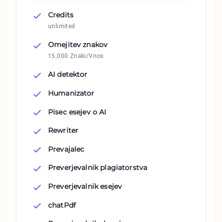
Credits
unlimited
Omejitev znakov
15,000 Znaki/Vnos
AI detektor
Humanizator
Pisec esejev o AI
Rewriter
Prevajalec
Preverjevalnik plagiatorstva
Preverjevalnik esejev
chatPdf