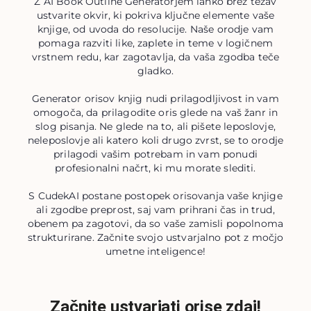
Z AI Book Outline Generatorjem lahko brez težav
ustvarite okvir, ki pokriva ključne elemente vaše
knjige, od uvoda do resolucije. Naše orodje vam
pomaga razviti like, zaplete in teme v logičnem
vrstnem redu, kar zagotavlja, da vaša zgodba teče
gladko.
Generator orisov knjig nudi prilagodljivost in vam
omogoča, da prilagodite oris glede na vaš žanr in
slog pisanja. Ne glede na to, ali pišete leposlovje,
neleposlovje ali katero koli drugo zvrst, se to orodje
prilagodi vašim potrebam in vam ponudi
profesionalni načrt, ki mu morate slediti.
S CudekAI postane postopek orisovanja vaše knjige
ali zgodbe preprost, saj vam prihrani čas in trud,
obenem pa zagotovi, da so vaše zamisli popolnoma
strukturirane. Začnite svojo ustvarjalno pot z močjo
umetne inteligence!
Začnite ustvarjati orise zdaj!