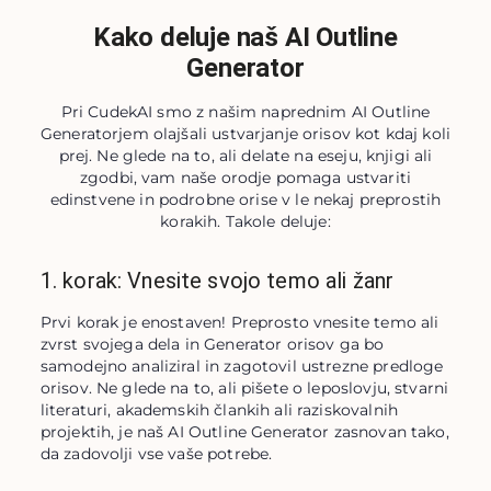
Kako deluje naš AI Outline
Generator
Pri CudekAI smo z našim naprednim AI Outline
Generatorjem olajšali ustvarjanje orisov kot kdaj koli
prej. Ne glede na to, ali delate na eseju, knjigi ali
zgodbi, vam naše orodje pomaga ustvariti
edinstvene in podrobne orise v le nekaj preprostih
korakih. Takole deluje:
1. korak: Vnesite svojo temo ali žanr
Prvi korak je enostaven! Preprosto vnesite temo ali 
zvrst svojega dela in Generator orisov ga bo 
samodejno analiziral in zagotovil ustrezne predloge 
orisov. Ne glede na to, ali pišete o leposlovju, stvarni 
literaturi, akademskih člankih ali raziskovalnih 
projektih, je naš AI Outline Generator zasnovan tako, 
da zadovolji vse vaše potrebe.