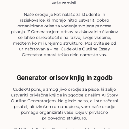
vaše zamisli.
Naše orodje je kot nalašč za študente in
raziskovalce, ki morajo hitro ustvariti dobro
organizirane orise za vodenje svojega procesa
pisanja. Z Generatorjem orisov raziskovalnih člankov
se lahko osredotočite na razvoj svoje vsebine,
medtem ko mi urejamo strukturo. Poslovite se od
ur načrtovanja – naj CudekAI's Outline Essay
Generator opravi težko delo namesto vas.
Generator orisov knjig in zgodb
CudekAI ponuja zmogljivo orodje za pisce, ki želijo
ustvariti privlačne knjige in zgodbe z našim AI Story
Outline Generatorjem. Ne glede na to, ali ste začetni
pisatelj ali izkušen romanopisec, vam naše orodje
pomaga organizirati vaše ideje v privlačno
pripovedno strukturo.