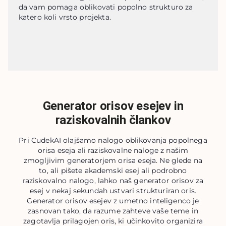
da vam pomaga oblikovati popolno strukturo za 
katero koli vrsto projekta.
Generator orisov esejev in
raziskovalnih člankov
Pri CudekAI olajšamo nalogo oblikovanja popolnega
orisa eseja ali raziskovalne naloge z našim
zmogljivim generatorjem orisa eseja. Ne glede na
to, ali pišete akademski esej ali podrobno
raziskovalno nalogo, lahko naš generator orisov za
esej v nekaj sekundah ustvari strukturiran oris.
Generator orisov esejev z umetno inteligenco je
zasnovan tako, da razume zahteve vaše teme in
zagotavlja prilagojen oris, ki učinkovito organizira