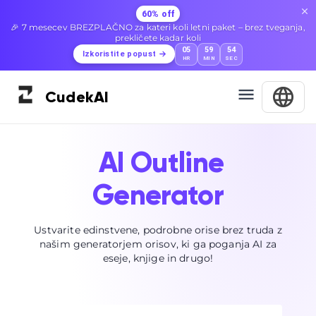
60% off
🎉 7 mesecev BREZPLAČNO za kateri koli letni paket – brez tveganja,
prekličete kadar koli
05
59
53
Izkoristite popust
HR
MIN
SEC
Cudek
AI
AI Outline
Generator
Ustvarite edinstvene, podrobne orise brez truda z
našim generatorjem orisov, ki ga poganja AI za
eseje, knjige in drugo!