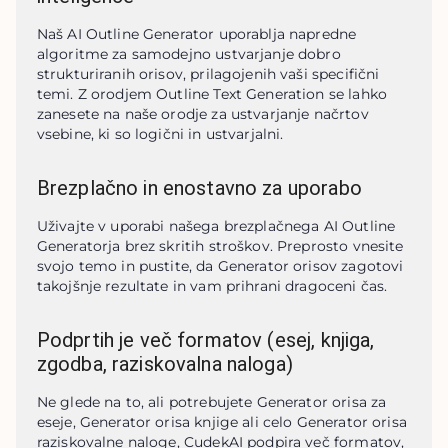
Naš AI Outline Generator uporablja napredne 
algoritme za samodejno ustvarjanje dobro 
strukturiranih orisov, prilagojenih vaši specifični 
temi. Z orodjem Outline Text Generation se lahko 
zanesete na naše orodje za ustvarjanje načrtov 
vsebine, ki so logični in ustvarjalni.
Brezplačno in enostavno za uporabo
Uživajte v uporabi našega brezplačnega AI Outline 
Generatorja brez skritih stroškov. Preprosto vnesite 
svojo temo in pustite, da Generator orisov zagotovi 
takojšnje rezultate in vam prihrani dragoceni čas.
Podprtih je več formatov (esej, knjiga,
zgodba, raziskovalna naloga)
Ne glede na to, ali potrebujete Generator orisa za 
eseje, Generator orisa knjige ali celo Generator orisa 
raziskovalne naloge, CudekAI podpira več formatov, 