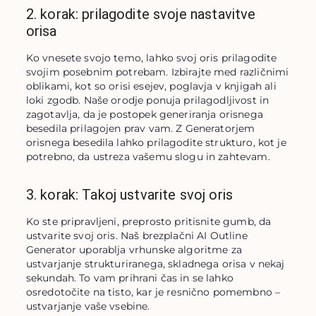
2. korak: prilagodite svoje nastavitve
orisa
Ko vnesete svojo temo, lahko svoj oris prilagodite 
svojim posebnim potrebam. Izbirajte med različnimi 
oblikami, kot so orisi esejev, poglavja v knjigah ali 
loki zgodb. Naše orodje ponuja prilagodljivost in 
zagotavlja, da je postopek generiranja orisnega 
besedila prilagojen prav vam. Z Generatorjem 
orisnega besedila lahko prilagodite strukturo, kot je 
potrebno, da ustreza vašemu slogu in zahtevam.
3. korak: Takoj ustvarite svoj oris
Ko ste pripravljeni, preprosto pritisnite gumb, da 
ustvarite svoj oris. Naš brezplačni AI Outline 
Generator uporablja vrhunske algoritme za 
ustvarjanje strukturiranega, skladnega orisa v nekaj 
sekundah. To vam prihrani čas in se lahko 
osredotočite na tisto, kar je resnično pomembno – 
ustvarjanje vaše vsebine.