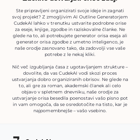
Ste pripravljeni organizirati svoje ideje in zagnati
svoj projekt? Z zmogljivim AI Outline Generatorjem
CudekAI lahko v trenutku ustvarite podrobne orise
za eseje, knjige, zgodbe in raziskovalne članke. Ne
glede na to, ali potrebujete generator orisa eseja ali
generator orisa zgodbe z umetno inteligenco, je
naše orodje zasnovano tako, da zadovolji vse vaše
potrebe z le nekaj kliki.
Nič več izgubljanja časa z ugotavljanjem strukture –
dovolite, da vas CudekAI vodi skozi proces
ustvarjanja dobro organiziranih obrisov. Ne glede na
to, ali gre za roman, akademski članek ali celo
objavo v spletnem dnevniku, naše orodje za
ustvarjanje orisa besedila poenostavi vašo pisno pot
in vam omogoča, da se osredotočite na tisto, kar je
najpomembnejše – vašo vsebino.