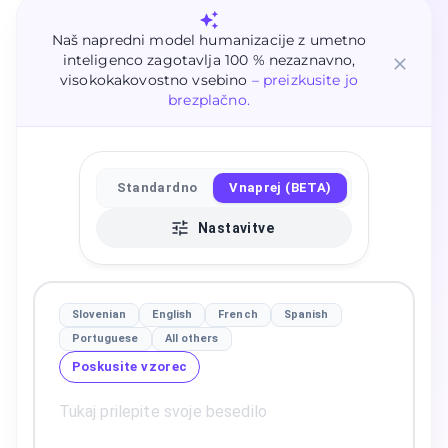
Naš napredni model humanizacije z umetno
inteligenco zagotavlja 100 % nezaznavno,
visokokakovostno vsebino
– preizkusite jo
brezplačno.
Standardno
Vnaprej (BETA)
Nastavitve
Slovenian
English
French
Spanish
Portuguese
All others
Poskusite vzorec