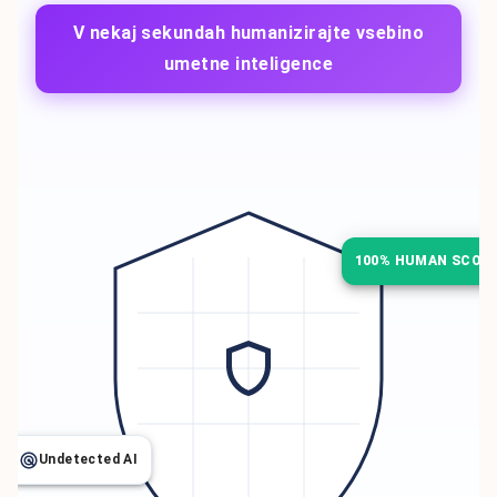
V nekaj sekundah humanizirajte vsebino
umetne inteligence
100% HUMAN SCOR
Undetected AI