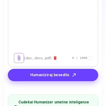
(.doc, .docx, .pdf)
0
/
1000
Humaniziraj besedilo
Cudekai Humanizer umetne inteligence