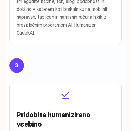
Prilagodite načine, ton, slog, podobnost in
dolžino v katerem koli brskalniku na mobilnih
napravah, tablicah in namiznih računalnikih z
brezplačnim programom AI Humanizer
CudekAI.
3
Pridobite humanizirano
vsebino