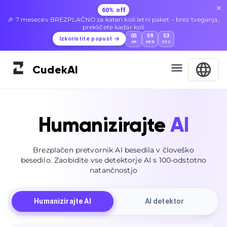
60% off
🎉 7 mesecev BREZPLAČNO za kateri koli letni paket – brez tveganja,
prekličete kadar koli
05
59
52
Izkoristite popust
HR
MIN
SEC
Cudek
AI
Humanizirajte
AI
Brezplačen pretvornik AI besedila v človeško
besedilo. Zaobidite vse detektorje AI s 100-odstotno
natančnostjo
Humanizirajte AI
AI detektor