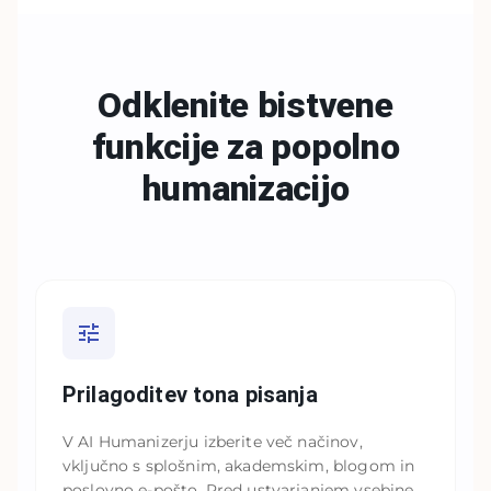
Odklenite bistvene
funkcije za
popolno
humanizacijo
Prilagoditev tona pisanja
V AI Humanizerju izberite več načinov,
vključno s splošnim, akademskim, blogom in
poslovno e-pošto. Pred ustvarjanjem vsebine