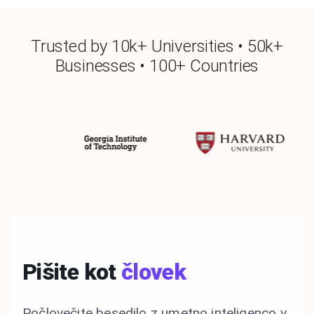
Trusted by 10k+ Universities • 50k+
Businesses • 100+ Countries
Pišite kot
človek
Počlovečite besedilo z umetno inteligenco v