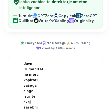
lahko zaobide te detektorje umetne
inteligence
Turnitin
GPTZero
Copyleak
ZeroGPT
Quillbot
Writer
Sapling
Originality
Encrypted
No Storage
4.9/5 Rating
Loved by 190k+ users
Javni
Humanizer
ne more
kopirati
vašega
sloga –
izurite
svoj
zasebni