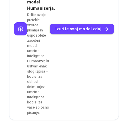
model
Humanizerja.
Delite svoje
pretekle
vzorce
Izurite svoj model zdaj
pisanja in
usposobite
zasebni
model
umetne
inteligence
Humanizer, ki
ustvari enak
slog izpisa –
bodisi za
obhod
detektorjev
umetne
inteligence
bodisi za
vaše splošno
pisanje.