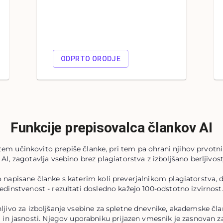
ODPRTO ORODJE
Funkcije prepisovalca člankov AI
tem učinkovito prepiše članke, pri tem pa ohrani njihov prvotn
 AI, zagotavlja vsebino brez plagiatorstva z izboljšano berljivo
 napisane članke s katerim koli preverjalnikom plagiatorstva, d
edinstvenost - rezultati dosledno kažejo 100-odstotno izvirnost
ljivo za izboljšanje vsebine za spletne dnevnike, akademske čla
 in jasnosti. Njegov uporabniku prijazen vmesnik je zasnovan z