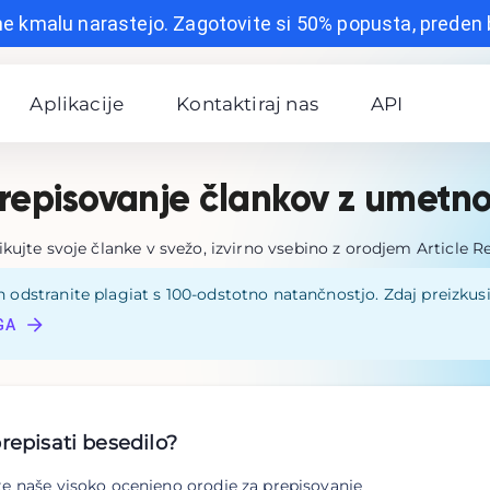
ne kmalu narastejo. Zagotovite si 50% popusta, preden
Aplikacije
Kontaktiraj nas
API
repisovanje člankov z umetno
ikujte svoje članke v svežo, izvirno vsebino z orodjem Article Re
n odstranite plagiat s 100-odstotno natančnostjo. Zdaj preizkus
GA
prepisati besedilo?
te naše visoko ocenjeno orodje za prepisovanje