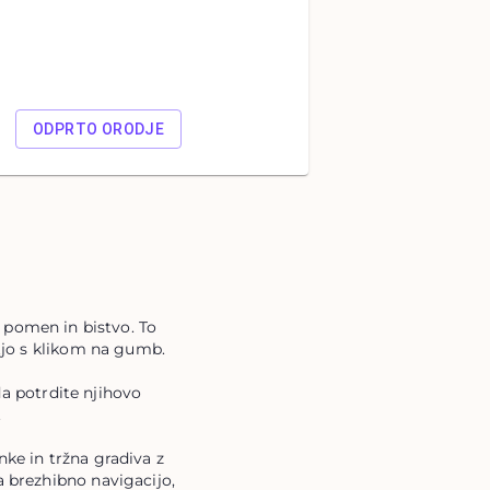
ODPRTO ORODJE
i pomen in bistvo. To
stjo s klikom na gumb.
a potrdite njihovo
.
nke in tržna gradiva z
a brezhibno navigacijo,