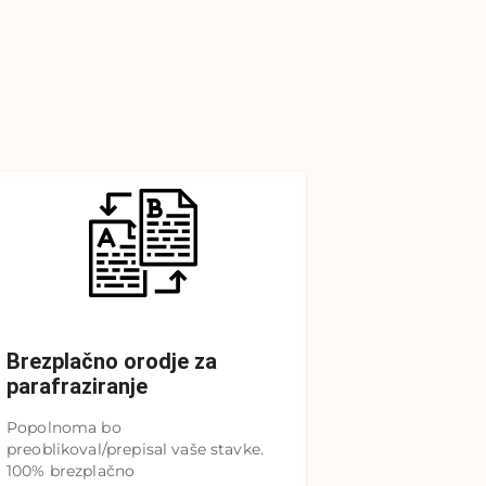
Brezplačno orodje za
parafraziranje
Popolnoma bo
preoblikoval/prepisal vaše stavke.
100% brezplačno