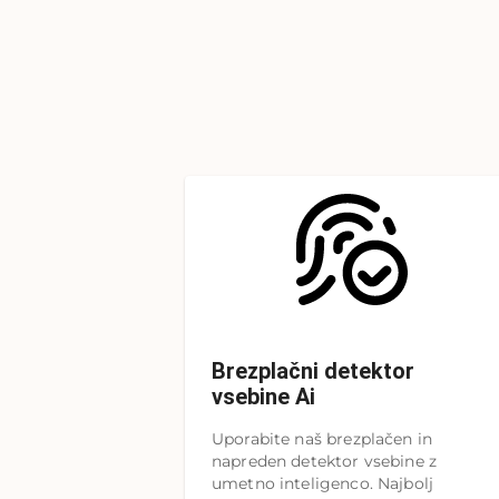
Brezplačni detektor
vsebine Ai
Uporabite naš brezplačen in
napreden detektor vsebine z
umetno inteligenco. Najbolj