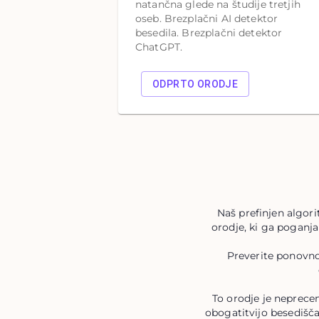
natančna glede na študije tretjih
oseb. Brezplačni AI detektor
besedila. Brezplačni detektor
ChatGPT.
ODPRTO ORODJE
Naš prefinjen algori
orodje, ki ga poganja
Preverite ponovno
To orodje je neprecen
obogatitvijo besedišča