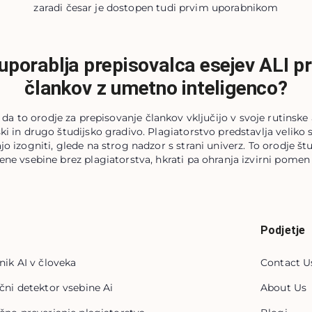
zaradi česar je dostopen tudi prvim uporabnikom
uporablja prepisovalca esejev ALI p
člankov z umetno inteligenco?
a to orodje za prepisovanje člankov vključijo v svoje rutinsk
ski in drugo študijsko gradivo. Plagiatorstvo predstavlja veliko 
o izogniti, glede na strog nadzor s strani univerz. To orodje
ene vsebine brez plagiatorstva, hkrati pa ohranja izvirni pomen
Podjetje
nik AI v človeka
Contact U
čni detektor vsebine Ai
About Us