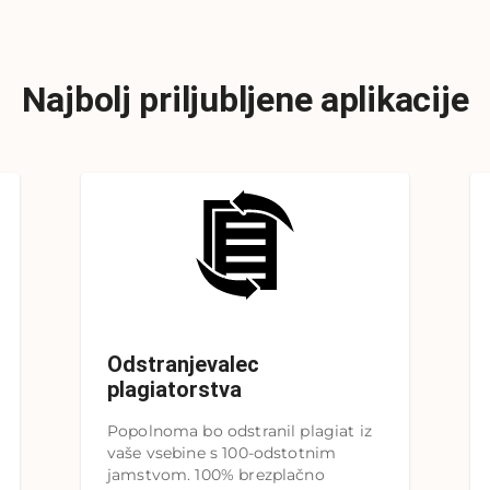
Najbolj priljubljene aplikacije
Odstranjevalec
plagiatorstva
Popolnoma bo odstranil plagiat iz
vaše vsebine s 100-odstotnim
jamstvom. 100% brezplačno