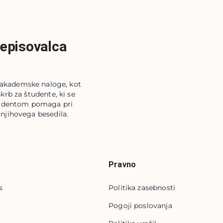
repisovalca
e akademske naloge, kot
skrb za študente, ki se
 študentom pomaga pri
 njihovega besedila.
Pravno
s
Politika zasebnosti
Pogoji poslovanja