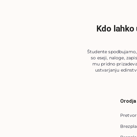
Kdo lahko 
Študente spodbujamo, d
so eseji, naloge, zapi
mu pridno prizadevaj
ustvarjanju edinstv
Orodja
Pretvor
Brezpla