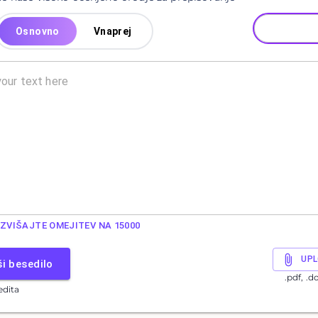
Osnovno
Vnaprej
ZVIŠAJTE OMEJITEV NA 15000
UPL
ši besedilo
.pdf, .d
edita