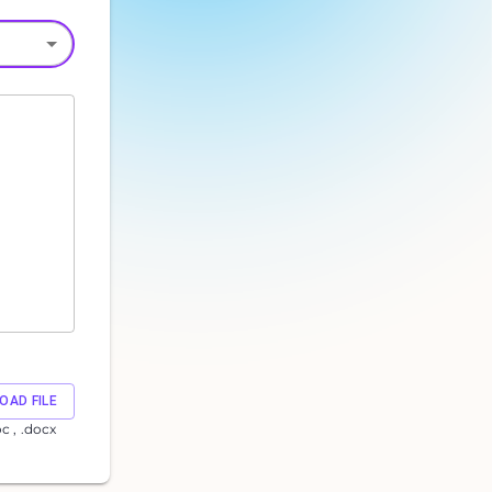
OAD FILE
oc , .docx