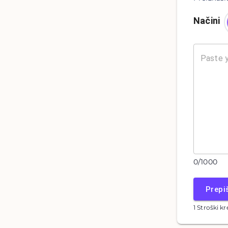
Načini
0
/
1000
Prepi
1 Stroški kr