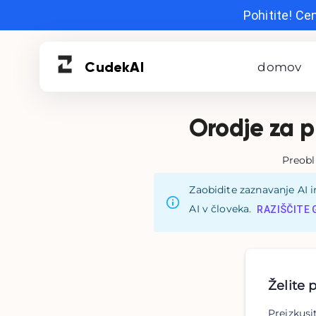
Pohitite! Ce
Cudek
AI
domov
Orodje za p
Preobl
Zaobidite zaznavanje AI i
AI v človeka.
RAZIŠČITE 
Želite 
Preizkusi