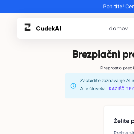
Pohitite! Ce
Cudek
AI
domov
Brezplačni pr
Preprosto preob
Zaobidite zaznavanje AI i
AI v človeka.
RAZIŠČITE 
Želite 
Preizkusi