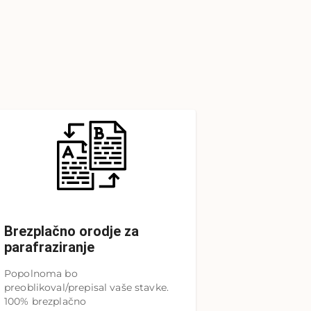
Brezplačno orodje za
parafraziranje
Popolnoma bo
preoblikoval/prepisal vaše stavke.
100% brezplačno