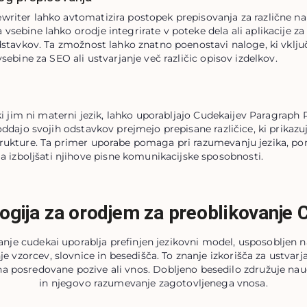
writer lahko avtomatizira postopek prepisovanja za različne 
vsebine lahko orodje integrirate v poteke dela ali aplikacije z
odstavkov. Ta zmožnost lahko znatno poenostavi naloge, ki vklju
vsebine za SEO ali ustvarjanje več različic opisov izdelkov.
 ki jim ni materni jezik, lahko uporabljajo Cudekaijev Paragraph R
oddajo svojih odstavkov prejmejo prepisane različice, ki prikazuj
trukture. Ta primer uporabe pomaga pri razumevanju jezika, pon
zboljšati njihove pisne komunikacijske sposobnosti.
ogija za orodjem za preoblikovanje 
anje cudekai uporablja prefinjen jezikovni model, usposobljen n
e vzorcev, slovnice in besedišča. To znanje izkorišča za ustvar
na posredovane pozive ali vnos. Dobljeno besedilo združuje n
in njegovo razumevanje zagotovljenega vnosa.