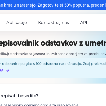
ne kmalu narastejo. Zagotovite si 50% popusta, preden
Aplikacije
Kontaktiraj nas
API
episovalnik odstavkov z umet
likujte odstavke za jasnost in izvirnost z orodjem za preobliko
n odstranite plagiat s 100-odstotno natančnostjo. Zdaj preizkus
GA
prepisati besedilo?
te naše visoko ocenjeno orodje za prepisovanje