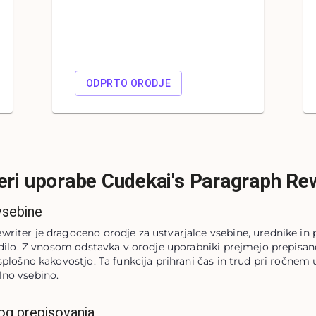
ODPRTO ORODJE
eri uporabe Cudekai's Paragraph Rew
 vsebine
iter je dragoceno orodje za ustvarjalce vsebine, urednike in pisc
sedilo. Z vnosom odstavka v orodje uporabniki prejmejo prepisano 
splošno kakovostjo. Ta funkcija prihrani čas in trud pri ročnem u
lno vsebino.
og prepisovanja