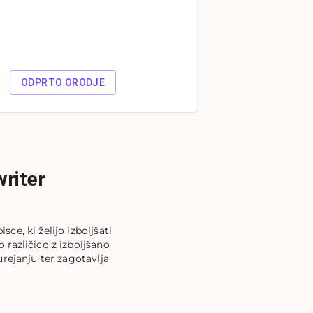
ODPRTO ORODJE
riter
e, ki želijo izboljšati 
različico z izboljšano 
rejanju ter zagotavlja 