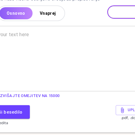
Osnovno
Vnaprej
ZVIŠAJTE OMEJITEV NA 15000
UPL
ši besedilo
.pdf, .d
edita