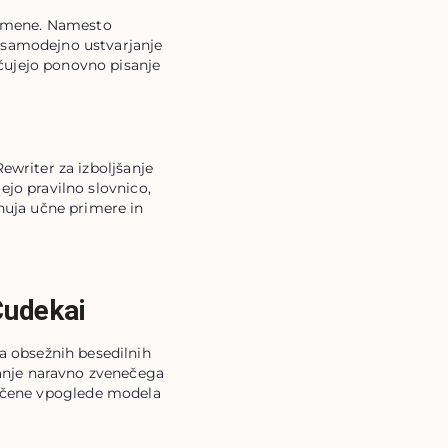
namene. Namesto 
a samodejno ustvarjanje 
čujejo ponovno pisanje 
ewriter za izboljšanje 
ejo pravilno slovnico, 
uja učne primere in 
Cudekai
a obsežnih besedilnih
janje naravno zvenečega
aučene vpoglede modela