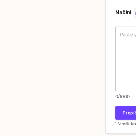
Načini
0
/
1000
Prepi
1 Stroški kr