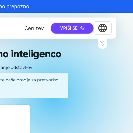
 bo prepozno!
Cenitev
VPIŠI SE
no inteligenco
vanje odstavkov.
ite naše orodje za pretvorbo