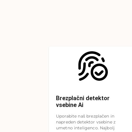
Brezplačni detektor
vsebine Ai
Uporabite naš brezplačen in
napreden detektor vsebine z
umetno inteligenco. Najbolj