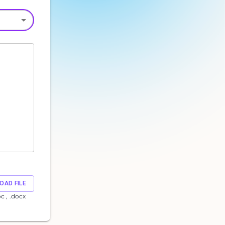
OAD FILE
oc , .docx