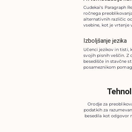
Cudekai's Paragraph Re
ročnega preoblikovanja 
alternativnih različic 
vsebine, kot je vrtenje 
Izboljšanje jezika
Učenci jezikov in tisti,
svojih pisnih veščin. Z 
besedišče in stavčne s
posameznikom pomaga i
Tehnol
Orodje za preoblikov
podatkih za razumevanj
besedila kot odgovor 