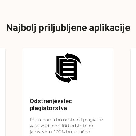
Najbolj priljubljene aplikacije
Odstranjevalec
plagiatorstva
Popolnoma bo odstranil plagiat iz
vaše vsebine s 100-odstotnim
jamstvom. 100% brezplačno