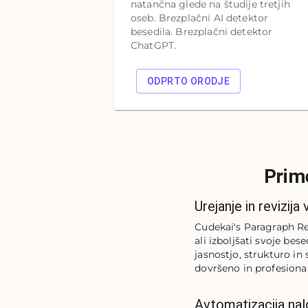
natančna glede na študije tretjih
oseb. Brezplačni AI detektor
besedila. Brezplačni detektor
ChatGPT.
ODPRTO ORODJE
Prim
Urejanje in revizija
Cudekai's Paragraph Rewr
ali izboljšati svoje be
jasnostjo, strukturo in 
dovršeno in profesiona
Avtomatizacija nal