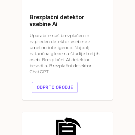
Brezplačni detektor
vsebine Ai
Uporabite naš brezplačen in
napreden detektor vsebine z
umetno inteligenco. Najbolj
natančna glede na študije tretjih
oseb. Brezplačni AI detektor
besedila. Brezplačni detektor
ChatGPT.
ODPRTO ORODJE