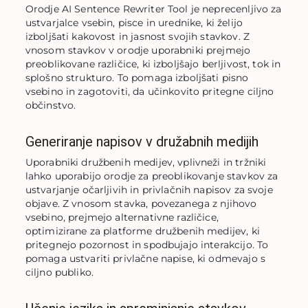
Orodje AI Sentence Rewriter Tool je neprecenljivo za 
ustvarjalce vsebin, pisce in urednike, ki želijo 
izboljšati kakovost in jasnost svojih stavkov. Z 
vnosom stavkov v orodje uporabniki prejmejo 
preoblikovane različice, ki izboljšajo berljivost, tok in 
splošno strukturo. To pomaga izboljšati pisno 
vsebino in zagotoviti, da učinkovito pritegne ciljno 
občinstvo.
Generiranje napisov v družabnih medijih
Uporabniki družbenih medijev, vplivneži in tržniki 
lahko uporabijo orodje za preoblikovanje stavkov za 
ustvarjanje očarljivih in privlačnih napisov za svoje 
objave. Z vnosom stavka, povezanega z njihovo 
vsebino, prejmejo alternativne različice, 
optimizirane za platforme družbenih medijev, ki 
pritegnejo pozornost in spodbujajo interakcijo. To 
pomaga ustvariti privlačne napise, ki odmevajo s 
ciljno publiko.