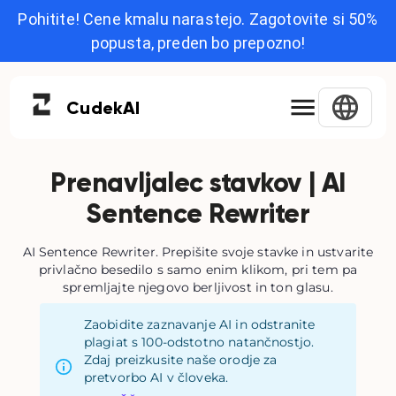
Pohitite! Cene kmalu narastejo. Zagotovite si 50%
popusta, preden bo prepozno!
Cudek
AI
Prenavljalec stavkov | AI
Sentence Rewriter
AI Sentence Rewriter. Prepišite svoje stavke in ustvarite
privlačno besedilo s samo enim klikom, pri tem pa
spremljajte njegovo berljivost in ton glasu.
Zaobidite zaznavanje AI in odstranite
plagiat s 100-odstotno natančnostjo.
Zdaj preizkusite naše orodje za
pretvorbo AI v človeka.