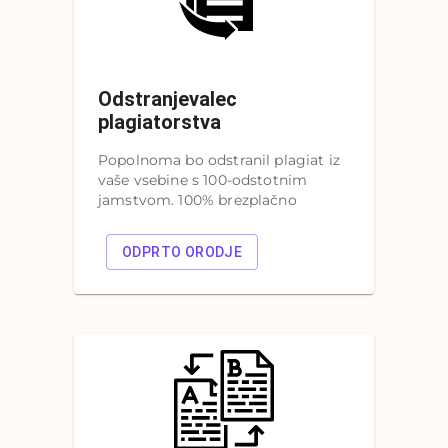
Odstranjevalec
plagiatorstva
Popolnoma bo odstranil plagiat iz
vaše vsebine s 100-odstotnim
jamstvom. 100% brezplačno
ODPRTO ORODJE