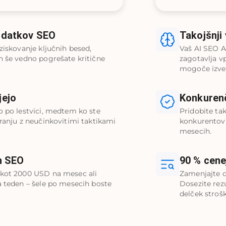
odatkov SEO
Takojšnji
ziskovanje ključnih besed,
Vaš AI SEO A
n še vedno pogrešate kritične
zagotavlja vp
mogoče izves
jejo
Konkurenč
o po lestvici, medtem ko ste
Pridobite tak
iranju z neučinkovitimi taktikami
konkurentov
mesecih.
n SEO
90 % cene
 kot 2000 USD na mesec ali
Zamenjajte 
a teden – šele po mesecih boste
Dosezite rezu
delček stroš