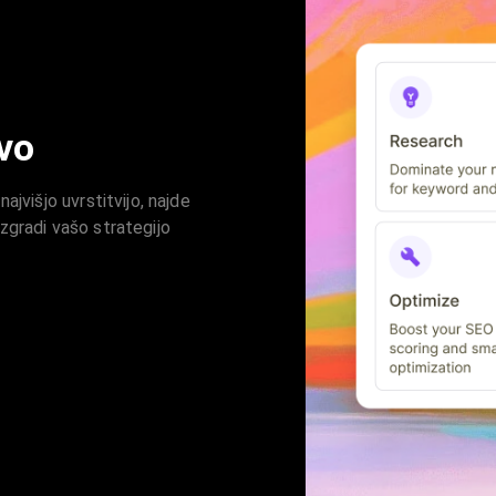
vo
ajvišjo uvrstitvijo, najde
zgradi vašo strategijo