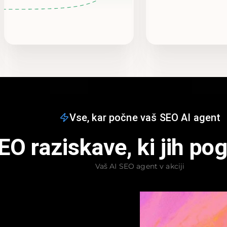
Vse, kar počne vaš SEO AI agent
EO raziskave, ki jih po
Vaš AI SEO agent v akciji