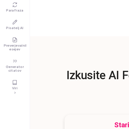
Parafraza
Pisatelj AI
Preverjevalnik
esejev
Generator
citatov
Izkusite AI 
Viri
Stari