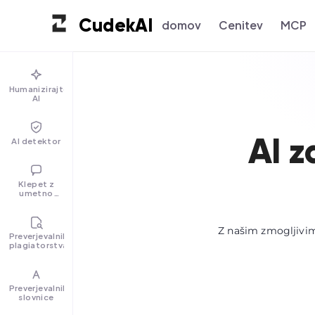
Cudek
AI
domov
Cenitev
MCP
Humanizirajte
AI
AI z
AI detektor
Klepet z
umetno
inteligenco
Z našim zmogljivim
Preverjevalnik
plagiatorstva
Preverjevalnik
slovnice