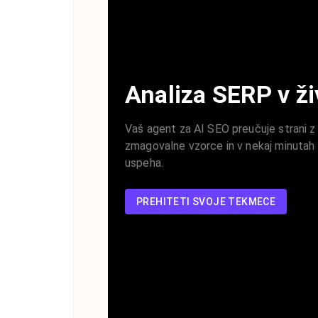
Analiza SERP v ži
Vaš agent za AI SEO preučuje strani z n
zmagovalne vzorce in v nekaj minutah 
uspeha.
PREHITETI SVOJE TEKMECE