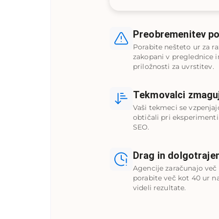
Preobremenitev p
Porabite nešteto ur za ra
zakopani v preglednice i
priložnosti za uvrstitev.
Tekmovalci zmagu
Vaši tekmeci se vzpenjaj
obtičali pri eksperiment
SEO.
Drag in dolgotraje
Agencije zaračunajo več
porabite več kot 40 ur n
videli rezultate.