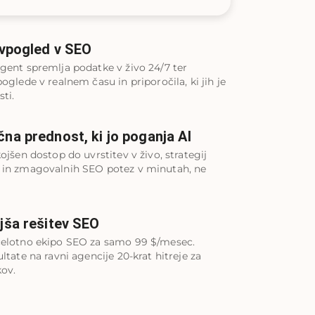
 vpogled v SEO
gent spremlja podatke v živo 24/7 ter
oglede v realnem času in priporočila, ki jih je
ti.
na prednost, ki jo poganja AI
ojšen dostop do uvrstitev v živo, strategij
 in zmagovalnih SEO potez v minutah, ne
jša rešitev SEO
celotno ekipo SEO za samo 99 $/mesec.
ltate na ravni agencije 20-krat hitreje za
kov.