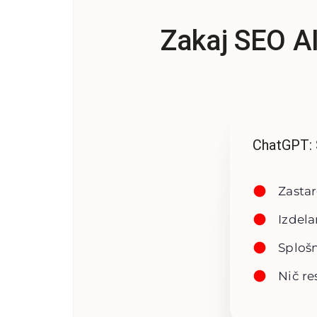
Zakaj SEO AI
ChatGPT: 
Zastar
Izdela
Splošn
Nič re