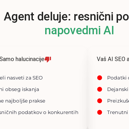
 Agent deluje: resnični po
napovedmi AI
Samo halucinacije
Vaš AI SEO ag
eli nasveti za SEO
Podatki o
ni obseg iskanja
Dejanski
e najboljše prakse
Preizkuš
sničnih podatkov o konkurentih
Trenutni