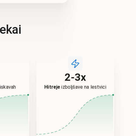
ekai
%
2-3x
ziskavah
Hitreje
izboljšave na lestvici