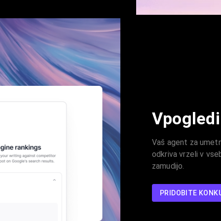
Vpogledi
Vaš agent za umetno
odkriva vrzeli v vseb
zamudijo.
PRIDOBITE KON