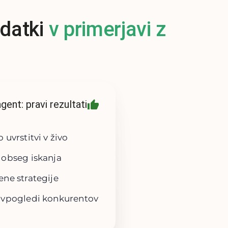
datki
v primerjavi z
ent: pravi rezultati
 uvrstitvi v živo
 obseg iskanja
ene strategije
 vpogledi konkurentov