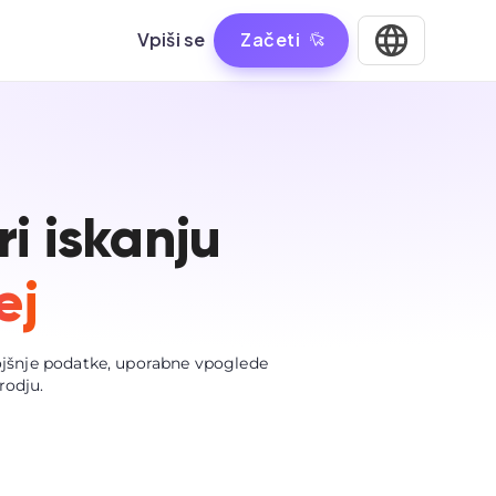
Vpiši se
Začeti
ri iskanju
ej
ojšnje podatke, uporabne vpoglede
rodju.