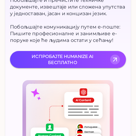
Побољшајте и пречистите техничке
документе, извештаје или сложена упутства
у једноставан, јасан и концизан језик.
Побољшајте комуникацију путем е-поште:
Пишите професионалне и занимљиве е-
поруке које ће људима остати у сећању!
ИСПРОБАЈТЕ HUMANIZE AI
БЕСПЛАТНО