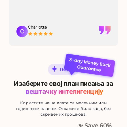
Charlotte
C
Почети
Изаберите свој план писања за
вештачку интелигенцију
Користите наше алате са месечним или
годишњим планом. Откажите било када, без
скривених трошкова.
✨ Save
60
%