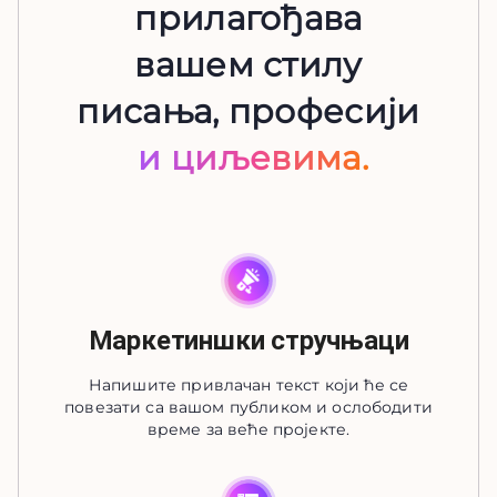
прилагођава
вашем стилу
писања, професији
и циљевима.
Маркетиншки стручњаци
Напишите привлачан текст који ће се
повезати са вашом публиком и ослободити
време за веће пројекте.