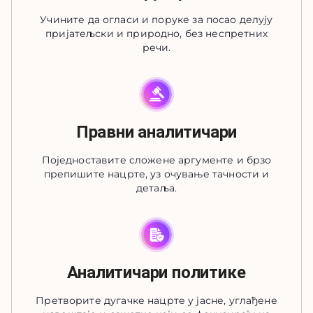
Учините да огласи и поруке за посао делују
пријатељски и природно, без неспретних
речи.
Правни аналитичари
Поједноставите сложене аргументе и брзо
препишите нацрте, уз очување тачности и
детаља.
Аналитичари политике
Претворите дугачке нацрте у јасне, углађене