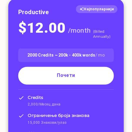
Најпопуларнији
Productive
$
12.00
/
month
(
Billed
Annually
)
2000
Credits ~
200k - 400k
words
/ mo
Почети
Credits
2,000/Месец дана
Ограничење броја знакова
15,000 Знакови/улаз