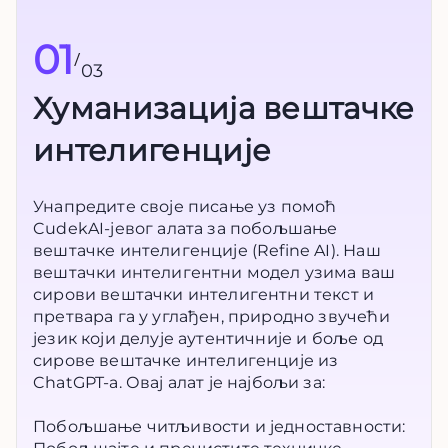
01
/
03
Хуманизација вештачке
интелигенције
Унапредите своје писање уз помоћ
CudekAI-јевог алата за побољшање
вештачке интелигенције (Refine AI). Наш
вештачки интелигентни модел узима ваш
сирови вештачки интелигентни текст и
претвара га у углађен, природно звучећи
језик који делује аутентичније и боље од
сирове вештачке интелигенције из
ChatGPT-а. Овај алат је најбољи за:
Побољшање читљивости и једноставности: