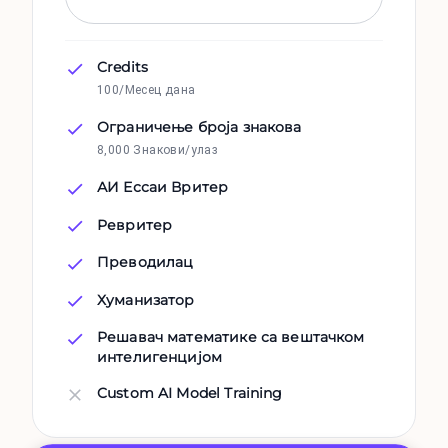
Credits
100/Месец дана
Ограничење броја знакова
8,000 Знакови/улаз
АИ Ессаи Вритер
Ревритер
Преводилац
Хуманизатор
Решавач математике са вештачком
интелигенцијом
Custom AI Model Training