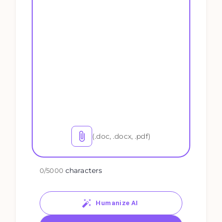
(.doc, .docx, .pdf)
characters
0
/
5000
Humanize AI