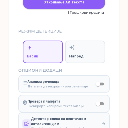
Откривање АИ текста
1 Трошкови кредита
РЕЖИМ ДЕТЕКЦИЈЕ
Басиц
Напред
ОПЦИОНИ ДОДАЦИ
Анализа реченица
Детаљна детекција нивоа реченице
Провера плагијата
Скенирајте копирани текст онлајн
Детектор слика са вештачком
интелигенцијом