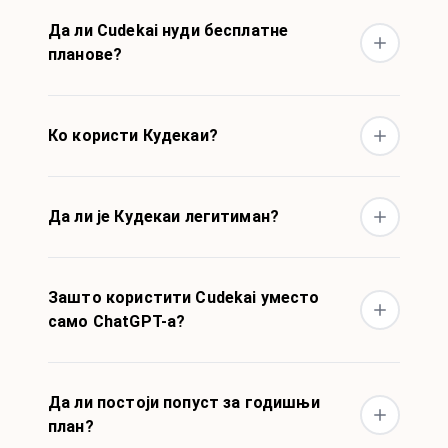
Да ли Cudekai нуди бесплатне
планове?
Ко користи Кудекаи?
Да ли је Кудекаи легитиман?
Зашто користити Cudekai уместо
само ChatGPT-а?
Да ли постоји попуст за годишњи
план?