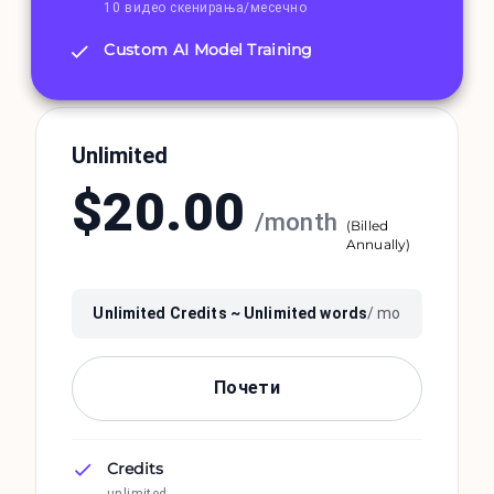
10 видео скенирања/месечно
Custom AI Model Training
Unlimited
$
20.00
/
month
(
Billed
Annually
)
Unlimited
Credits ~
Unlimited
words
/ mo
Почети
Credits
unlimited