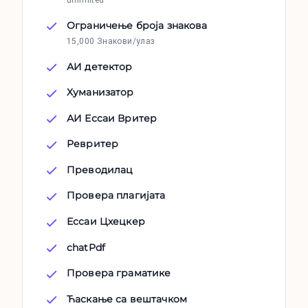
Ограничење броја знакова
15,000 Знакови/улаз
АИ детектор
Хуманизатор
АИ Ессаи Вритер
Ревритер
Преводилац
Провера плагијата
Ессаи Цхецкер
chatPdf
Провера граматике
Ћаскање са вештачком