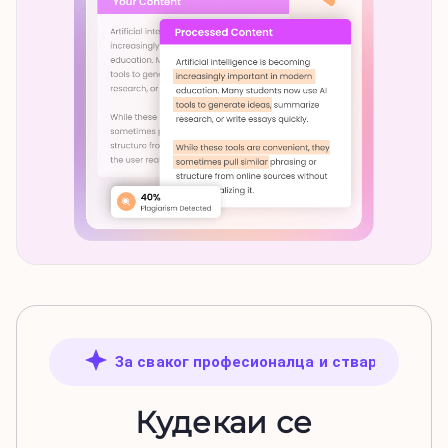
За сваког професионалца и ствараоца
Кудекаи се