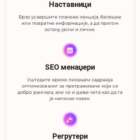
Наставници
Брзо усавршите планове лекција, белешке
или повратне информације, а да притом
остану јасни и лични.
SEO менаџери
Уштедите време писањем садржаја
оптимизованог за претраживаче који се
добро рангира, али се и даље чита као да га
је написао човек.
Регрутери