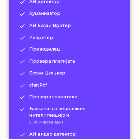
АИ детектор
Хуманизатор
АИ Ессаи Вритер
Ревритер
Преводилац
Провера плагијата
Ессаи Цхецкер
chatPdf
Провера граматике
Ћаскање са вештачком
интелигенцијом
2,000/Месец дана
АИ видео детектор