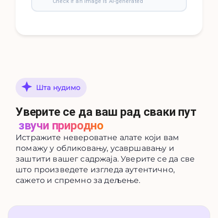
Check if an image is AI-generated
Шта нудимо
Уверите се да ваш рад сваки пут
звучи природно
Истражите невероватне алате који вам
помажу у обликовању, усавршавању и
заштити вашег садржаја. Уверите се да све
што произведете изгледа аутентично,
сажето и спремно за дељење.