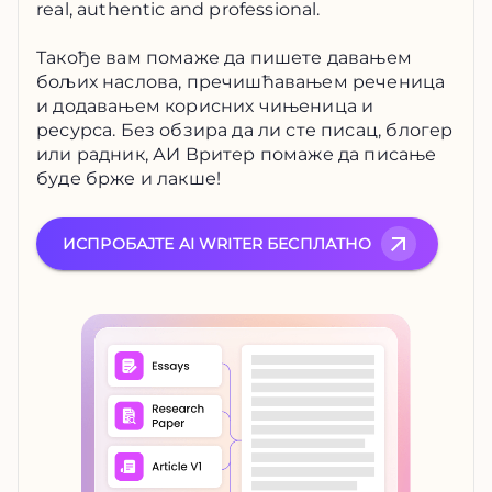
real, authentic and professional.
Такође вам помаже да пишете давањем
бољих наслова, пречишћавањем реченица
и додавањем корисних чињеница и
ресурса. Без обзира да ли сте писац, блогер
или радник, АИ Вритер помаже да писање
буде брже и лакше!
ИСПРОБАЈТЕ AI WRITER БЕСПЛАТНО