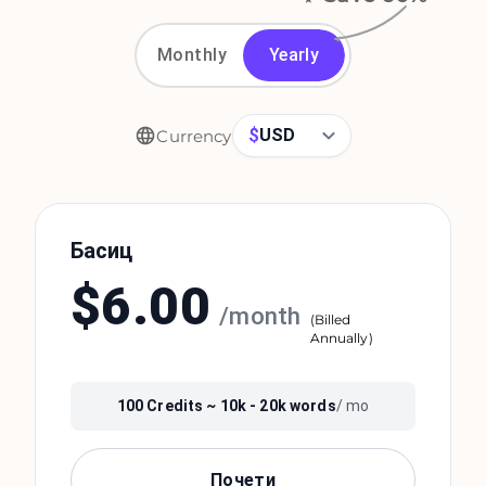
Monthly
Yearly
$
USD
Currency
Басиц
$
6.00
/
month
(
Billed
Annually
)
100
Credits ~
10k - 20k
words
/ mo
Почети