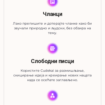
Чланци
Лако препишите и дотерајте чланке како би
звучали природно и људски, без обзира на
тему.
Слободни писци
Користите Cudekai за размишљање,
скицирање идеја и креирање нових нацрта
када се осећате заглављено.