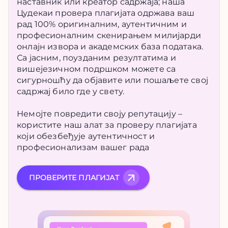
наставник или креатор садржаја; наша
Цудекаи провера плагијата одржава ваш
рад 100% оригиналним, аутентичним и
професионалним скенирањем милијарди
онлајн извора и академских база података.
Са јасним, поузданим резултатима и
вишејезичном подршком можете са
сигурношћу да објавите или пошаљете свој
садржај било где у свету.
Немојте повредити своју репутацију –
користите наш алат за проверу плагијата
који обезбеђује аутентичност и
професионализам вашег рада
ПРОВЕРИТЕ ПЛАГИЈАТ