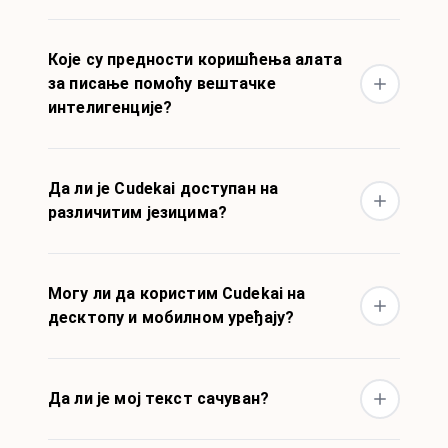
Које су предности коришћења алата
за писање помоћу вештачке
интелигенције?
Да ли је Cudekai доступан на
различитим језицима?
Могу ли да користим Cudekai на
десктопу и мобилном уређају?
Да ли је мој текст сачуван?