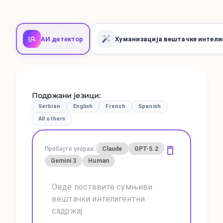
АИ детектор
Хуманизација вештачке интели
Подржани језици
:
Serbian
English
French
Spanish
All others
Пробајте узорак
Claude
GPT-5.2
Gemini 3
Human