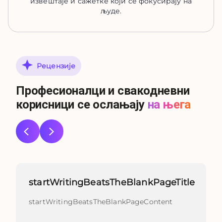
извештаје и сажетке који се фокусирају на
људе.
Рецензије
Професионалци и свакодневни
корисници се ослањају
на њега
startWritingBeatsTheBlankPageTitle
startWritingBeatsTheBlankPageContent