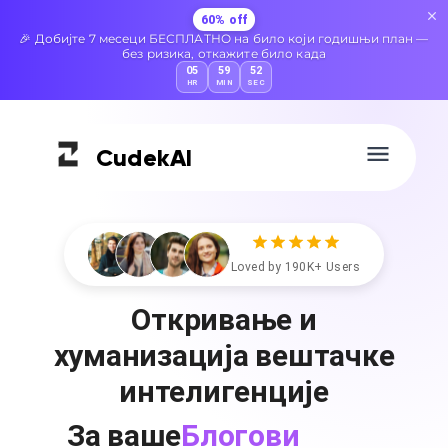
60% off
🎉 Добијте 7 месеци БЕСПЛАТНО на било који годишњи план —
без ризика, откажите било када
05
59
51
HR
MIN
SEC
Cudek
AI
Loved by 190K+ Users
Откривање и
хуманизација вештачке
интелигенције
Блогови
За ваше