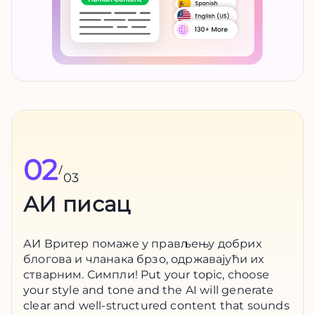
02
/
03
АИ писац
АИ Вритер помаже у прављењу добрих
блогова и чланака брзо, одржавајући их
стварним. Симпли! Put your topic, choose
your style and tone and the AI will generate
clear and well-structured content that sounds