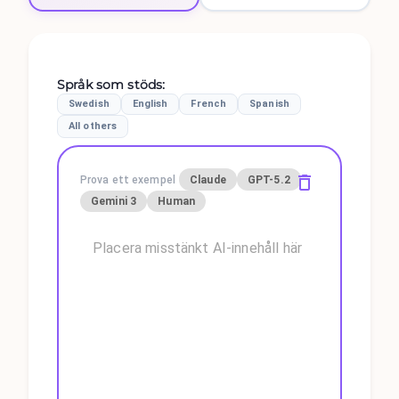
Språk som stöds
:
Swedish
English
French
Spanish
All others
Prova ett exempel
Claude
GPT-5.2
Gemini 3
Human