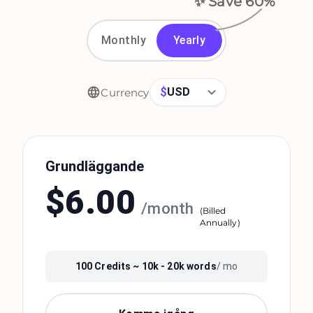
✨ Save
60
%
Monthly
Yearly
$
USD
Currency
Grundläggande
$
6.00
/
month
(
Billed
Annually
)
100
Credits ~
10k - 20k
words
/ mo