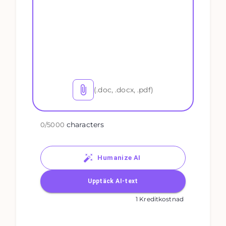
(.doc, .docx, .pdf)
characters
0
/
5000
Humanize AI
Upptäck AI-text
1 Kreditkostnad