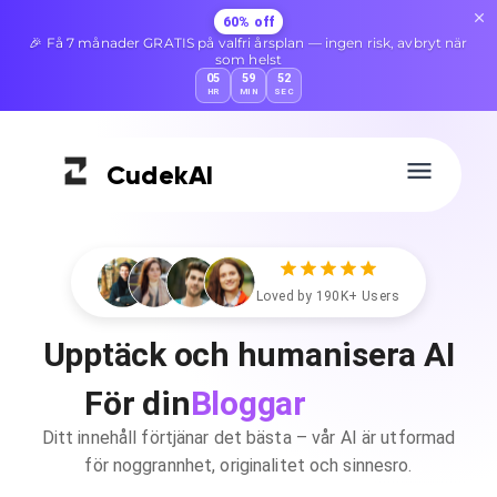
60% off
🎉 Få 7 månader GRATIS på valfri årsplan — ingen risk, avbryt när
som helst
05
59
51
HR
MIN
SEC
Cudek
AI
Loved by 190K+ Users
Upptäck och humanisera AI
Bloggar
För din
Ditt innehåll förtjänar det bästa – vår AI är utformad
för noggrannhet, originalitet och sinnesro.