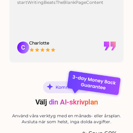
startWritingBeatsTheBlankPageContent
Charlotte
C
Komma igång
Välj
din AI-skrivplan
Använd våra verktyg med en månads- eller årsplan.
Avsluta när som helst, inga dolda avgifter.