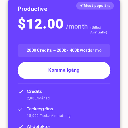
Mest populära
Productive
$
12.00
/
month
(
Billed
Annually
)
2000
Credits ~
200k - 400k
words
/ mo
Komma igång
Credits
2,000/Månad
Teckengräns
15,000 Tecken/Inmatning
AI-detektor