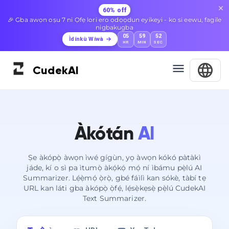
60% off
🎉 Gba awọn oṣu 7 ni Ọfẹ lori ero ọdọọdun eyikeyi - ko si eewu, fagile
nigbakugba
05
59
51
Ìdínkù Wíwà
HR
MIN
SEC
Cudek
AI
Àkótán
AI
Ṣe àkópọ̀ àwọn ìwé gígùn, yọ àwọn kókó pàtàkì
jáde, kí o sì pa ìtumọ̀ àkọ́kọ́ mọ́ ní ìbámu pẹ̀lú AI
Summarizer. Lẹ́ẹ̀mọ́ ọ̀rọ̀, gbé fáìlì kan sókè, tàbí tẹ
URL kan láti gba àkópọ̀ ọ̀fẹ́, lẹ́sẹ̀kẹsẹ̀ pẹ̀lú CudekAI
Text Summarizer.