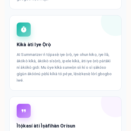
Kíkà àti Iye Ọ̀rọ̀
AI Summarizer ń tọ́pasẹ̀ iye ọ̀rọ̀, iye ohun kikọ, iye ìlà,
àkókò kíkà, àkókò sísọ̀rọ̀, ipele kíkà, àti iye ọ̀rọ̀ pàtàkì
ní àkókò gidi. Mu òye kíkà sunwọ̀n síi kí o sì ṣàkóso
gígùn àkóónú pẹ̀lú kíkà tó péye, lẹ́sẹ̀kẹsẹ̀ lórí gbogbo
ìwé.
Ìtọ́kasí àti Ìṣàfihàn Orísun