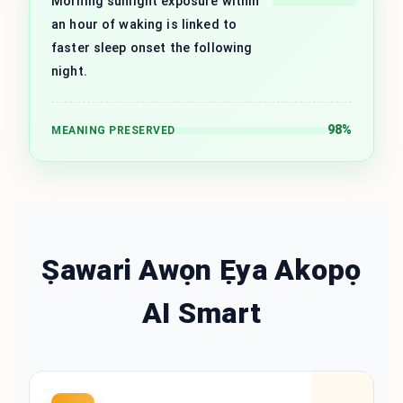
Morning sunlight exposure within
an hour of waking is linked to
faster sleep onset the following
night.
98%
MEANING PRESERVED
Ṣawari Awọn Ẹya Akopọ
AI Smart