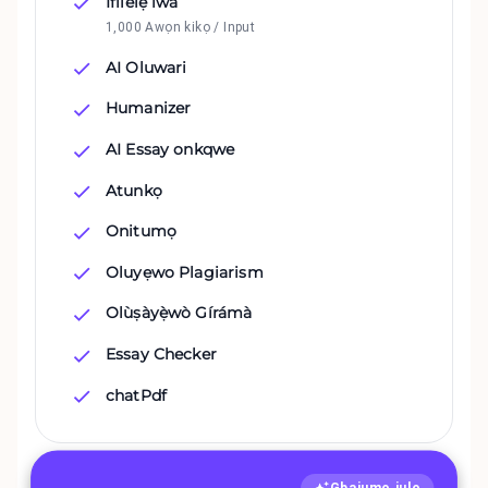
Ifilelẹ iwa
1,000 Awọn kikọ / Input
AI Oluwari
Humanizer
AI Essay onkqwe
Atunkọ
Onitumọ
Oluyẹwo Plagiarism
Olùṣàyẹ̀wò Gírámà
Essay Checker
chatPdf