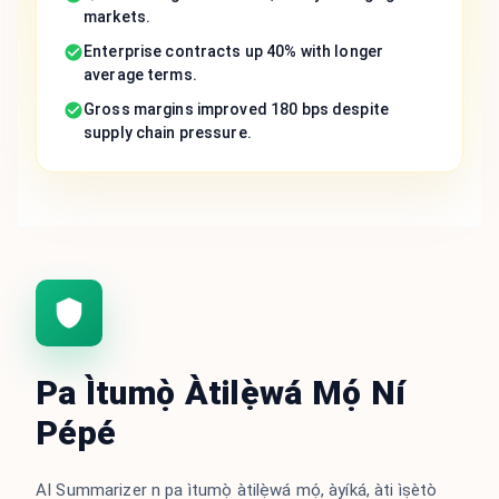
markets.
Enterprise contracts up 40% with longer
average terms.
Gross margins improved 180 bps despite
supply chain pressure.
Pa Ìtumọ̀ Àtilẹ̀wá Mọ́ Ní
Pépé
AI Summarizer n pa ìtumọ̀ àtilẹ̀wá mọ́, àyíká, àti ìṣètò