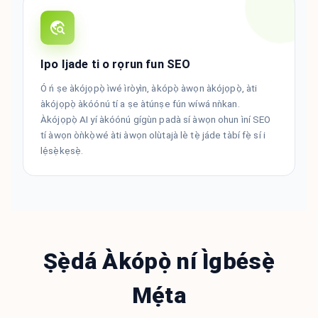
Ipo Ijade ti o rọrun fun SEO
Ó ń ṣe àkójọpọ̀ ìwé ìròyìn, àkópọ̀ àwọn àkójọpọ̀, àti
àkójọpọ̀ àkóónú tí a ṣe àtúnṣe fún wíwá nǹkan.
Àkójọpọ̀ AI yí àkóónú gígùn padà sí àwọn ohun ìní SEO
tí àwọn òǹkọ̀wé àti àwọn olùtajà lè tẹ̀ jáde tàbí fẹ̀ sí i
lẹ́sẹ̀kẹsẹ̀.
Ṣẹ̀dá Àkópọ̀ ní Ìgbésẹ̀
Mẹ́ta