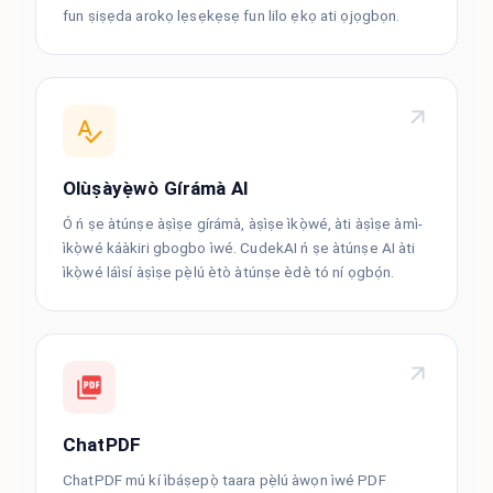
fun ṣiṣẹda arokọ lẹsẹkẹsẹ fun lilo ẹkọ ati ọjọgbọn.
Olùṣàyẹ̀wò Gírámà AI
Ó ń ṣe àtúnṣe àṣìṣe gírámà, àṣìṣe ìkọ̀wé, àti àṣìṣe àmì-
ìkọ̀wé káàkiri gbogbo ìwé. CudekAI ń ṣe àtúnṣe AI àti
ìkọ̀wé láìsí àṣìṣe pẹ̀lú ètò àtúnṣe èdè tó ní ọgbọ́n.
ChatPDF
ChatPDF mú kí ìbáṣepọ̀ taara pẹ̀lú àwọn ìwé PDF