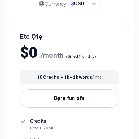
$
USD
Currency
Eto Ọfẹ
$
0
/
month
(
Billed Monthly
)
10
Credits ~
1k - 2k
words
/ mo
Bẹrẹ fun ọfẹ
Credits
Upto 10/Osu