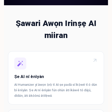
Ṣawari Awọn Irinṣẹ AI
miiran
Ṣe AI ní ènìyàn
AI Humanizer yí àwọn ọ̀rọ̀ tí AI ṣe padà sí ìkọ̀wé tí ó dún
bí ènìyàn. Ṣe AI ní ènìyàn fún ohùn àti ìkàwé tó dájú,
dídán, àti àkóónú àtilẹ̀wá.