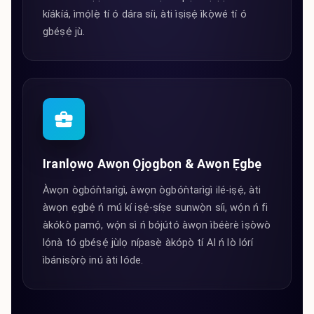
kíákíá, ìmọ́lẹ̀ tí ó dára síi, àti ìṣiṣẹ́ ìkọ̀wé tí ó
gbéṣẹ́ jù.
Iranlọwọ Awọn Ọjọgbọn & Awọn Ẹgbẹ
Àwọn ògbóǹtarìgì, àwọn ògbóǹtarìgì ilé-iṣẹ́, àti
àwọn ẹgbẹ́ ń mú kí iṣẹ́-ṣíṣe sunwọ̀n síi, wọ́n ń fi
àkókò pamọ́, wọ́n sì ń bójútó àwọn ìbéèrè ìṣòwò
lọ́nà tó gbéṣẹ́ jùlọ nípasẹ̀ àkópọ̀ tí AI ń lò lórí
ìbánisọ̀rọ̀ inú àti lóde.