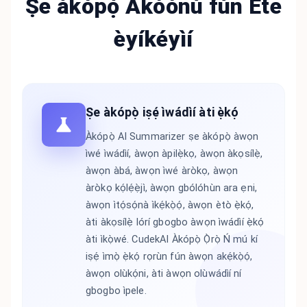
Ṣe àkópọ̀ Àkóónú fún Ète
èyíkéyìí
Ṣe àkópọ̀ iṣẹ́ ìwádìí àti ẹ̀kọ́
Àkópọ̀ AI Summarizer ṣe àkópọ̀ àwọn
ìwé ìwádìí, àwọn àpilẹ̀kọ, àwọn àkọsílẹ̀,
àwọn àbá, àwọn ìwé àròkọ, àwọn
àròkọ kọ́lẹ́ẹ̀jì, àwọn gbólóhùn ara ẹni,
àwọn ìtọ́sọ́nà ìkẹ́kọ̀ọ́, àwọn ètò ẹ̀kọ́,
àti àkọsílẹ̀ lórí gbogbo àwọn ìwádìí ẹ̀kọ́
àti ìkọ̀wé. CudekAI Àkópọ̀ Ọ̀rọ̀ Ń mú kí
iṣẹ́ ìmọ̀ ẹ̀kọ́ rọrùn fún àwọn akẹ́kọ̀ọ́,
àwọn olùkọ́ni, àti àwọn olùwádìí ní
gbogbo ìpele.