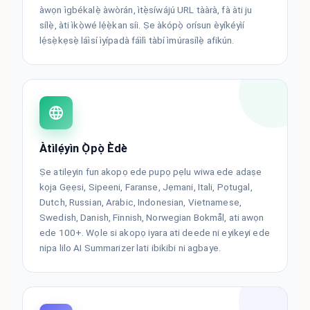
àwọn ìgbékalẹ̀ àwòrán, ìtẹ̀síwájú URL tààrà, fà àti ju
sílẹ̀, àti ìkọ̀wé lẹ́ẹ̀kan síi. Ṣe àkópọ̀ orísun èyíkéyìí
lẹ́sẹ̀kẹsẹ̀ láìsí ìyípadà fáìlì tàbí ìmúrasílẹ̀ afikún.
Àtìlẹ́yìn Ọ̀pọ̀ Èdè
Ṣe atilẹyin fun akopọ ede pupọ pẹlu wiwa ede adaṣe
kọja Gẹẹsi, Sipeeni, Faranse, Jẹmani, Itali, Pọtugal,
Dutch, Russian, Arabic, Indonesian, Vietnamese,
Swedish, Danish, Finnish, Norwegian Bokmål, ati awọn
ede 100+. Wọle si akopọ iyara ati deede ni eyikeyi ede
nipa lilo AI Summarizer lati ibikibi ni agbaye.