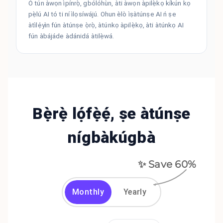
Ó tún àwọn ìpínrọ̀, gbólóhùn, àti àwọn àpilẹ̀kọ kíkún kọ
pẹ̀lú AI tó ti ní ìlọsíwájú. Ohun èlò ìṣàtúnṣe AI ń ṣe
àtìlẹ́yìn fún àtúnṣe ọ̀rọ̀, àtúnkọ àpilẹ̀kọ, àti àtúnkọ AI
fún àbájáde àdánidá àtilẹ̀wá.
Bẹ̀rẹ̀ lọ́fẹ̀ẹ́, ṣe àtúnṣe
nígbàkúgbà
✨ Save
60
%
Monthly
Yearly