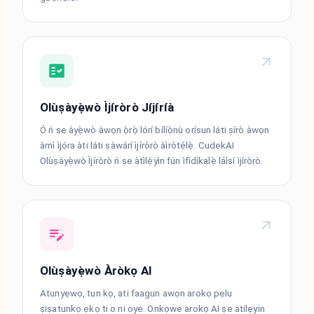
Olùṣàyẹ̀wò Ìjíròrò Jíjíríà
Ó ń ṣe àyẹ̀wò àwọn ọ̀rọ̀ lórí bílíọ̀nù orísun láti ṣírò àwọn
àmì ìjọ́ra àti láti ṣàwárí ìjíròrò àìròtẹ́lẹ̀. CudekAI
Olùṣàyẹ̀wò Ìjíròrò ń ṣe àtìlẹ́yìn fún ìfìdíkalẹ̀ láìsí ìjíròrò.
Olùṣàyẹ̀wò Àròkọ AI
Atunyẹwo, tun kọ, ati faagun awọn arokọ pẹlu
ṣiṣatunkọ ẹkọ ti o ni oye. Onkọwe arokọ AI ṣe atilẹyin