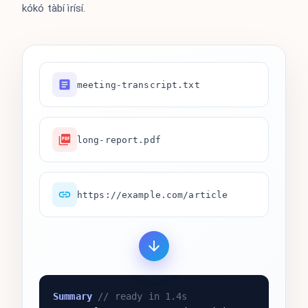
kókó tàbí ìrísí.
meeting-transcript.txt
long-report.pdf
https://example.com/article
Summary
// ready in 1.4s