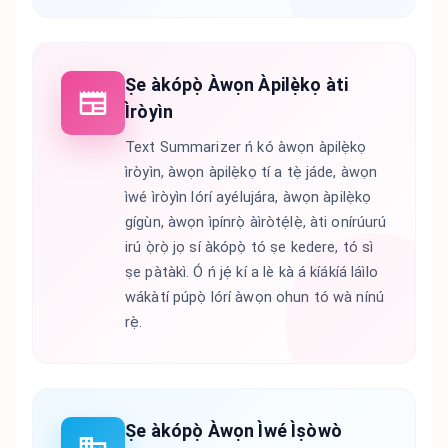
Ṣe àkópọ̀ Àwọn Àpilẹ̀kọ àti
Ìròyìn
Text Summarizer ń kó àwọn àpilẹ̀kọ
ìròyìn, àwọn àpilẹ̀kọ tí a tẹ̀ jáde, àwọn
ìwé ìròyìn lórí ayélujára, àwọn àpilẹ̀kọ
gígùn, àwọn ìpínrọ̀ àìròtẹ́lẹ̀, àti onírúurú
irú ọ̀rọ̀ jọ sí àkópọ̀ tó ṣe kedere, tó sì
ṣe pàtàkì. Ó ń jẹ́ kí a lè kà á kíákíá láìlo
wákàtí púpọ̀ lórí àwọn ohun tó wà nínú
rẹ̀.
Ṣe àkópọ̀ Àwọn Ìwé Ìṣòwò