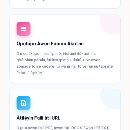
Ọ̀pọ̀lọpọ̀ Àwọn Fọ́ọ̀mù Àkótán
Ó ń ṣe àkópọ̀ ní ìrísí ìpínrọ̀, ìrísí àmì ìtọ́kasí, ìrísí
gbólóhùn pàtàkì, àti ìrísí ìpínrọ̀ kúkúrú. Gba àwọn
àbájáde tó ṣe kedere, tó wà ní ìrísí tó yẹ fún irú tàbí ète
àkóónú èyíkéyìí.
Àtìlẹ́yìn Faili àti URL
Ó gba àwọn fáìlì PDF, àwọn fáìlì DOCX, àwọn fáìlì TXT,