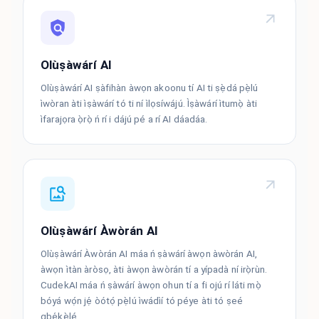
Olùṣàwárí AI
Olùṣàwárí AI ṣàfihàn àwọn akoonu tí AI ti ṣẹ̀dá pẹ̀lú
ìwòran àti ìṣàwárí tó ti ní ìlọsíwájú. Ìṣàwárí ìtumọ̀ àti
ìfarajọra ọ̀rọ̀ ń rí i dájú pé a rí AI dáadáa.
Olùṣàwárí Àwòrán AI
Olùṣàwárí Àwòrán AI máa ń ṣàwárí àwọn àwòrán AI,
àwọn ìtàn àròsọ, àti àwọn àwòrán tí a yípadà ní irọ̀rùn.
CudekAI máa ń ṣàwárí àwọn ohun tí a fi ojú rí láti mọ̀
bóyá wọ́n jẹ́ òótọ́ pẹ̀lú ìwádìí tó péye àti tó ṣeé
gbẹ́kẹ̀lé.