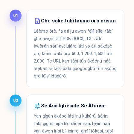
01
Gbe soke tabi lẹẹmọ ọrọ orisun
Lẹ́ẹ̀mọ́ ọ̀rọ̀, fa àti ju àwọn fáìlì sílẹ̀, tàbí
gbé àwọn fáìlì PDF, DOCX, TXT, àti
àwòrán sórí ayélujára láti yọ àti ṣàkópọ̀
ọ̀rọ̀ láàrín ààlà ọ̀rọ̀ 600, 1,200, 1,500, àti
2,000. Tẹ URL kan tàbí tún àkóónú náà
lẹ́ẹ̀kan síi láìsí ààlà gbogbogbò fún àkópọ̀
ọ̀rọ̀ láìsí ìdádúró.
02
Ṣe Àṣà Ìgbéjáde Ṣe Àtúnṣe
Yan gígùn àkópọ̀ láti inú kúkúrú, àárín,
tàbí gígùn nípa lílo slider náà, lẹ́yìn náà
yan àwọn ìrísí bíi ìpínrọ̀, àmì ìtọ́kasí, tàbí