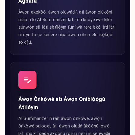
Agbara
Àwọn akẹ́kọ̀ọ́, àwọn olùwádìí, àti àwọn olùkọ́ni
máa ń lo AI Summarizer láti mú kí òye ìwé kíkà
sunwọ̀n síi, láti ṣètìlẹ́yìn fún ìwà rere ẹ̀kọ́, àti láti
ní òye tó ṣe kedere nípa àwọn ohun èlò ìkẹ́kọ̀ọ́
tó díjú.
Àwọn Òǹkọ̀wé àti Àwọn Oníblọ́ọ̀gù
Àtìlẹ́yìn
AI Summarizer ń ran àwọn òǹkọ̀wé, àwọn
òǹkọ̀wé bulọọgi, àti àwọn olùdá àkóónú lọ́wọ́
láti mú kí ìṣẹ̀dá àkóónú rọrùn pẹ̀lú ìṣiṣẹ́ ìwádìí