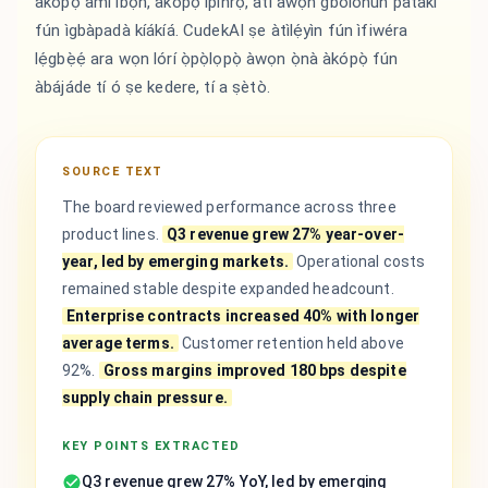
àkópọ̀ àmì ìbọn, àkópọ̀ ìpínrọ̀, àti àwọn gbólóhùn pàtàkì
fún ìgbàpadà kíákíá. CudekAI ṣe àtìlẹ́yìn fún ìfiwéra
lẹ́gbẹ̀ẹ́ ara wọn lórí ọ̀pọ̀lọpọ̀ àwọn ọ̀nà àkópọ̀ fún
àbájáde tí ó ṣe kedere, tí a ṣètò.
SOURCE TEXT
The board reviewed performance across three
product lines.
Q3 revenue grew 27% year-over-
year, led by emerging markets.
Operational costs
remained stable despite expanded headcount.
Enterprise contracts increased 40% with longer
average terms.
Customer retention held above
92%.
Gross margins improved 180 bps despite
supply chain pressure.
KEY POINTS EXTRACTED
Q3 revenue grew 27% YoY, led by emerging