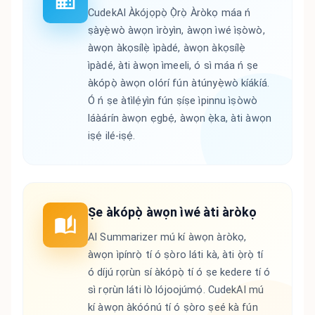
CudekAI Àkójọpọ̀ Ọ̀rọ̀ Àròkọ máa ń
ṣàyẹ̀wò àwọn ìròyìn, àwọn ìwé ìṣòwò,
àwọn àkọsílẹ̀ ìpàdé, àwọn àkọsílẹ̀
ìpàdé, àti àwọn ìmeeli, ó sì máa ń ṣe
àkópọ̀ àwọn olórí fún àtúnyẹ̀wò kíákíá.
Ó ń ṣe àtìlẹ́yìn fún ṣíṣe ìpinnu ìṣòwò
láàárín àwọn ẹgbẹ́, àwọn ẹ̀ka, àti àwọn
iṣẹ́ ilé-iṣẹ́.
Ṣe àkópọ̀ àwọn ìwé àti àròkọ
AI Summarizer mú kí àwọn àròkọ,
àwọn ìpínrọ̀ tí ó ṣòro láti kà, àti ọ̀rọ̀ tí
ó díjú rọrùn sí àkópọ̀ tí ó ṣe kedere tí ó
sì rọrùn láti lò lójoojúmọ́. CudekAI mú
kí àwọn àkóónú tí ó ṣòro ṣeé kà fún