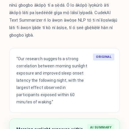
nínú gbogbo àkópọ̀ tí a ṣẹ̀dá. Ó lo àkópọ̀ ìyọkúrò àti
àkópọ̀ láti pa ìṣedéédé gíga mọ́ láìsí ìyípadà. CudekAI
Text Summarizer ń lo àwọn àwòṣe NLP tó ti ní ìlọsíwájú
láti fi àwọn ìjáde tí kò ní àṣìṣe, tí ó ṣeé gbẹ́kẹ̀lé hàn ní
gbogbo ìgbà.
ORIGINAL
“Our research suggests a strong
correlation between morning sunlight
exposure and improved sleep onset
latency the following night, with the
largest effect observed in
participants exposed within 60
minutes of waking.”
AI SUMMARY