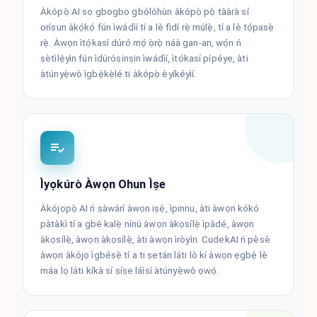
Àkópọ̀ AI so gbogbo gbólóhùn àkópọ̀ pọ̀ tààrà sí
orísun àkọ́kọ́ fún ìwádìí tí a lè fìdí rẹ̀ múlẹ̀, tí a lè tọ́pasẹ̀
rẹ̀. Àwọn ìtọ́kasí dúró mọ́ ọ̀rọ̀ náà gan-an, wọ́n ń
ṣètìlẹ́yìn fún ìdúróṣinṣin ìwádìí, ìtọ́kasí pípéye, àti
àtúnyẹ̀wò ìgbẹ́kẹ̀lé ti àkópọ̀ èyíkéyìí.
Ìyọkúrò Àwọn Ohun Ìṣe
Àkójọpọ̀ AI ń ṣàwárí àwọn iṣẹ́, ìpinnu, àti àwọn kókó
pàtàkì tí a gbé kalẹ̀ nínú àwọn àkọsílẹ̀ ìpàdé, àwọn
àkọsílẹ̀, àwọn àkọsílẹ̀, àti àwọn ìròyìn. CudekAI ń pèsè
àwọn àkójọ ìgbésẹ̀ tí a ti ṣetán láti lò kí àwọn ẹgbẹ́ lè
máa lọ láti kíkà sí ṣíṣe láìsí àtúnyẹ̀wò ọwọ́.