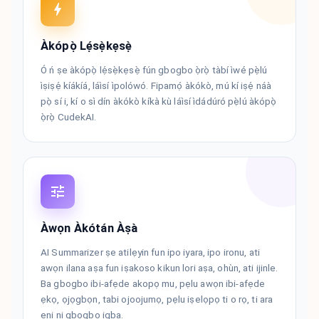
Àkópọ̀ Lẹ́sẹ̀kẹsẹ̀
Ó ń ṣe àkópọ̀ lẹ́sẹ̀kẹsẹ̀ fún gbogbo ọ̀rọ̀ tàbí ìwé pẹ̀lú
ìṣiṣẹ́ kíákíá, láìsí ìpolówó. Fipamọ́ àkókò, mú kí iṣẹ́ náà
pọ̀ sí i, kí o sì dín àkókò kíkà kù láìsí ìdádúró pẹ̀lú àkópọ̀
ọ̀rọ̀ CudekAI.
Àwọn Àkótán Àṣà
AI Summarizer ṣe atilẹyin fun ipo iyara, ipo ironu, ati
awọn ilana aṣa fun iṣakoso kikun lori aṣa, ohùn, ati ijinle.
Ba gbogbo ibi-afẹde akopọ mu, pẹlu awọn ibi-afẹde
ẹkọ, ọjọgbọn, tabi ojoojumọ, pẹlu iṣelọpọ ti o rọ, ti ara
ẹni ni gbogbo igba.