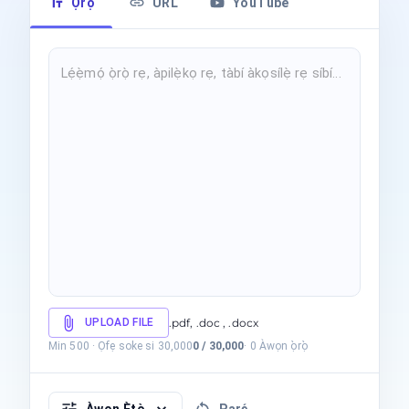
Ọ̀rọ̀
URL
YouTube
UPLOAD FILE
.pdf, .doc , .docx
Min 500
·
Ọfẹ soke si 30,000
0
/
30,000
·
0
Àwọn ọ̀rọ̀