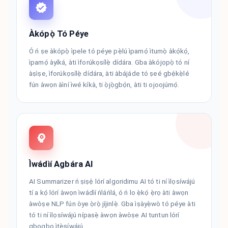
Àkópọ̀ Tó Péye
Ó ń ṣe àkópọ̀ ìpele tó péye pẹ̀lú ìpamọ́ ìtumọ̀ àkọ́kọ́,
ìpamọ́ àyíká, àti ìforúkọsílẹ̀ dídára. Gba àkójọpọ̀ tó ní
àṣìṣe, ìforúkọsílẹ̀ dídára, àti àbájáde tó ṣeé gbẹ́kẹ̀lé
fún àwọn àìní ìwé kíkà, ti ọ̀jọ̀gbọ́n, àti ti ojoojúmọ́.
Ìwádìí Agbára AI
AI Summarizer ń ṣiṣẹ́ lórí algoridimu AI tó ti ní ìlọsíwájú
tí a kọ́ lórí àwọn ìwádìí ńláńlá, ó ń lo ẹ̀kọ́ ẹ̀rọ àti àwọn
àwòṣe NLP fún òye ọ̀rọ̀ jíjinlẹ̀. Gba ìṣàyẹ̀wò tó péye àti
tó ti ní ìlọsíwájú nípasẹ̀ àwọn àwòṣe AI tuntun lórí
gbogbo ìtẹ̀síwájú.