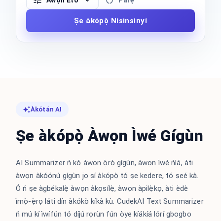
Àwọn Ètò
Parẹ́
Ṣe àkópọ̀ Nísinsìnyí
Àkótán AI
Ṣe àkópọ̀ Àwọn Ìwé Gígùn
AI Summarizer ń kó àwọn ọ̀rọ̀ gígùn, àwọn ìwé ńlá, àti
àwọn àkóónú gígùn jọ sí àkópọ̀ tó ṣe kedere, tó ṣeé kà.
Ó ń ṣe àgbékalẹ̀ àwọn àkọsílẹ̀, àwọn àpilẹ̀kọ, àti èdè
ìmọ̀-ẹ̀rọ láti dín àkókò kíkà kù. CudekAI Text Summarizer
ń mú kí ìwífún tó díjú rọrùn fún òye kíákíá lórí gbogbo