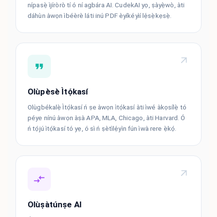
nípasẹ̀ ìjíròrò tí ó ní agbára AI. CudekAI yọ, ṣàyẹ̀wò, àti
dáhùn àwọn ìbéèrè láti inú PDF èyíkéyìí lẹ́sẹ̀kẹsẹ̀.
Olùpèsè Ìtọ́kasí
Olùgbékalẹ̀ Ìtọ́kasí ń ṣe àwọn ìtọ́kasí àti ìwé àkọsílẹ̀ tó
péye nínú àwọn àṣà APA, MLA, Chicago, àti Harvard. Ó
ń tọ́jú ìtọ́kasí tó yẹ, ó sì ń ṣètìlẹ́yìn fún ìwà rere ẹ̀kọ́.
Olùṣàtúnṣe AI