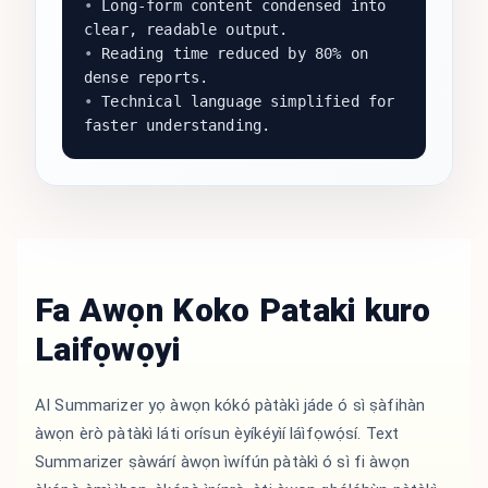
•
Long-form content condensed into
clear, readable output.
•
Reading time reduced by 80% on
dense reports.
•
Technical language simplified for
faster understanding.
Fa Awọn Koko Pataki kuro
Laifọwọyi
AI Summarizer yọ àwọn kókó pàtàkì jáde ó sì ṣàfihàn
àwọn èrò pàtàkì láti orísun èyíkéyìí láìfọwọ́sí. Text
Summarizer ṣàwárí àwọn ìwífún pàtàkì ó sì fi àwọn