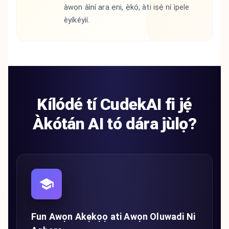
àwọn àìní ara ẹni, ẹ̀kọ́, àti iṣẹ́ ní ìpele
èyíkéyìí.
Kílódé tí CudekAI fi jẹ́
Àkótán AI tó dára jùlọ?
Fun Awọn Akẹkọọ ati Awọn Oluwadi Ni