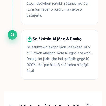
àwọn gbólóhùn pàtàkì. Ṣàtúnṣe ipò àti
ìtọ́ni fún ìjáde tó rọrùn, tí a ṣàkóso
pátápátá.
03
Ṣe àkótán AI jáde & Daakọ
Ṣe àtúnyẹ̀wò àkópọ̀ ìjáde lẹ́sẹ̀kẹsẹ̀, kí o
sì fi àwọn àbájáde wéra ní ẹ̀gbẹ́ ara wọn.
Daakọ, kó jáde, gba láti ìgbàsílẹ̀ gẹ́gẹ́ bí
DOCX, tàbí pín àkópọ̀ náà tààrà ní ìṣẹ́jú-
àáyá.