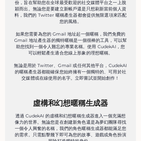
份，旨在幫助您在全球最受歡迎的社交媒體平台之一上脫
穎而出。無論您是要建立新帳戶還是只想刷新當前個人資
料，我們的 Twitter 暱稱產生器都會提供無限選項來匹配
您的風格。
如果您需要為您的 Gmail 地址起一個暱稱，我們免費的
Gmail 地址產生器的獨特暱稱是一個很棒的工具，可以幫
助您找到一個令人難忘的專業名稱。使用 CudekAI，您
可以輕鬆產生適合您線上形象的理想暱稱。
無論是用於 Twitter、Gmail 或任何其他平台，CudekAI
的暱稱產生器都能確保您始終擁有一個獨特的、可用於社
交媒體或在線使用的名字。立即嘗試並開始創作！
虛構和幻想暱稱生成器
透過 CudekAI 的虛構和幻想暱稱生成器進入一個充滿想
像力的世界。無論您是在創建新角色還是為夢幻團隊尋找
一個令人興奮的名稱，我們的角色暱稱生成器都能滿足您
的需求。只需點擊幾下即可為您的故事、遊戲或角色扮演