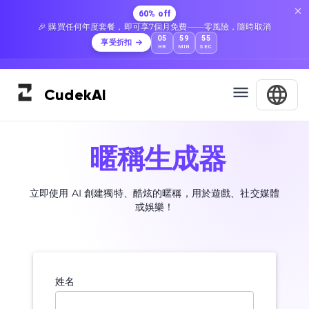
60% off
🎉 購買任何年度套餐，即可享7個月免費——零風險，隨時取消
05
59
54
享受折扣
HR
MIN
SEC
Cudek
AI
暱稱生成器
立即使用 AI 創建獨特、酷炫的暱稱，用於遊戲、社交媒體
或娛樂！
姓名