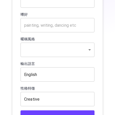
嗜好
暱稱風格
輸出語言
性格特徵