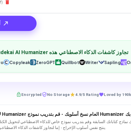
f)
أ
بإمكان برنامج Cudekai AI Humanizer تجاوز كاشفات الذكاء الاصطناعي هذه
ro
Copyleak
ZeroGPT
Quillbot
Writer
Sapling
Or
Encrypted
No Storage
4.9/5 Rating
Loved by 190k
نماذج كتاباتك السابقة وقم بتدريب نموذج خاص للذكاء الاصطناعي لتحويل الكتاب
ينتج نفس أسلوب الإخراج - إما لتجاوز كاشفات الذكاء الاصطناعي أو لكتاباتك العامة.