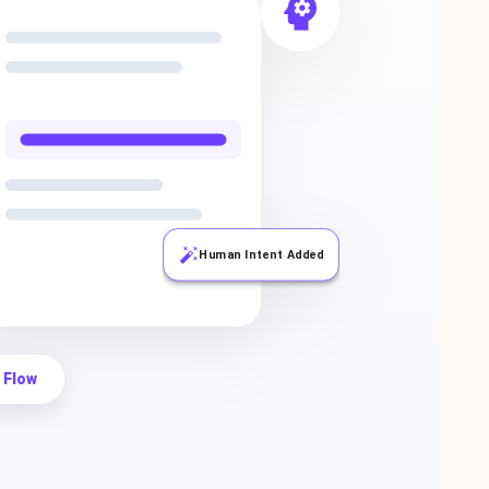
Human Intent Added
 Flow