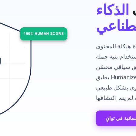
الذكاء
طناعي
100% HUMAN SCORE
ة هيكلة المحتوى
تخدام بنية جملة
ي محسّن. CudekAI
يطبق Humanizer تقنية الذكاء الاصطناعي المتقدمة لتعزيز كتابة
توى بشكل طبيعي
انية في ثوانٍ