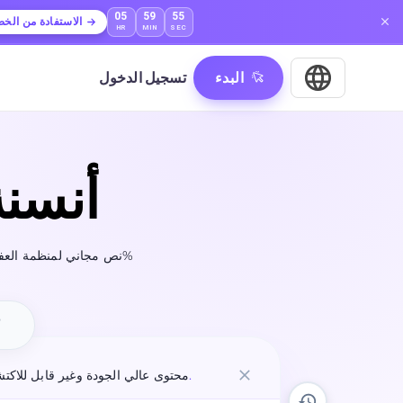
05
59
53
الاستفادة من الخ
HR
MIN
SEC
البدء
تسجيل الدخول
أنسنة
نص مجاني لمنظمة العفو الدولية لتحويل النص البشري. تجاوز جميع أجهزة كشف الذكاء الاصطناعي بدقة 100%
ك
100% - جربه مجانًا.
يقدم نموذجنا المتقدم المدعم بالذكاء الاصطناعي Humanize محتوى عالي الجودة وغ