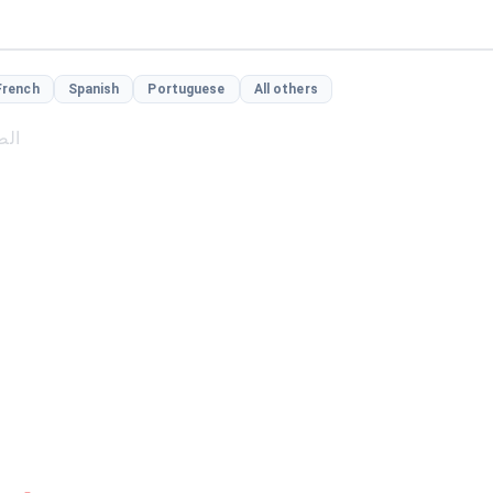
French
Spanish
Portuguese
All others