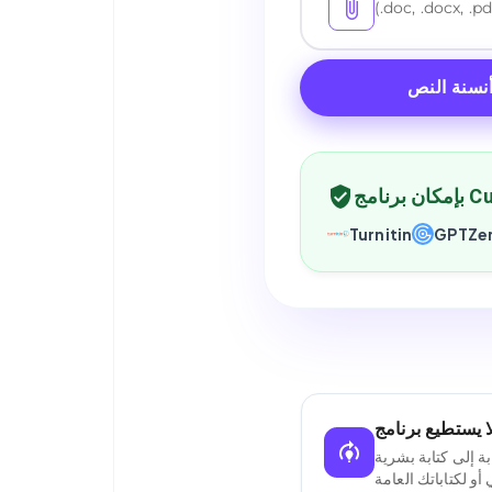
(.doc, .docx, .pd
نسنة النص
Turnitin
GPTZe
ة إلى كتابة بشرية