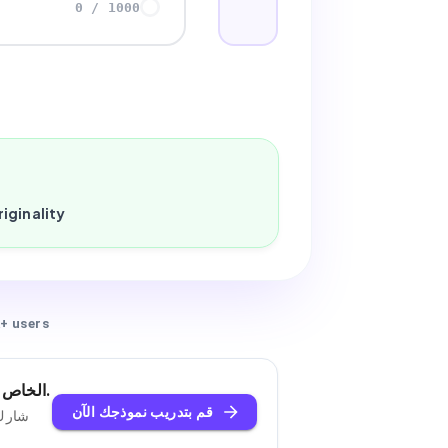
0
/
1000
iginality
+ users
لا يستطيع برنامج Humanizer العام نسخ أسلوبك - قم بتدريب نموذج Humanizer الخاص بك.
قم بتدريب نموذجك الآن
شارك 