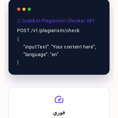
// CudekAI Plagiarism Checker API
POST /v1/plagiarism/check
{
"inputText": "Your content here",
"language": "en"
}
فوري