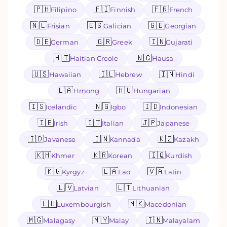
🇵🇭
🇫🇮
🇫🇷
Filipino
Finnish
French
🇳🇱
🇪🇸
🇬🇪
Frisian
Galician
Georgian
🇩🇪
🇬🇷
🇮🇳
German
Greek
Gujarati
🇭🇹
🇳🇬
Haitian Creole
Hausa
🇺🇸
🇮🇱
🇮🇳
Hawaiian
Hebrew
Hindi
🇱🇦
🇭🇺
Hmong
Hungarian
🇮🇸
🇳🇬
🇮🇩
Icelandic
Igbo
Indonesian
🇮🇪
🇮🇹
🇯🇵
Irish
Italian
Japanese
🇮🇩
🇮🇳
🇰🇿
Javanese
Kannada
Kazakh
🇰🇭
🇰🇷
🇮🇶
Khmer
Korean
Kurdish
🇰🇬
🇱🇦
🇻🇦
Kyrgyz
Lao
Latin
🇱🇻
🇱🇹
Latvian
Lithuanian
🇱🇺
🇲🇰
Luxembourgish
Macedonian
🇲🇬
🇲🇾
🇮🇳
Malagasy
Malay
Malayalam