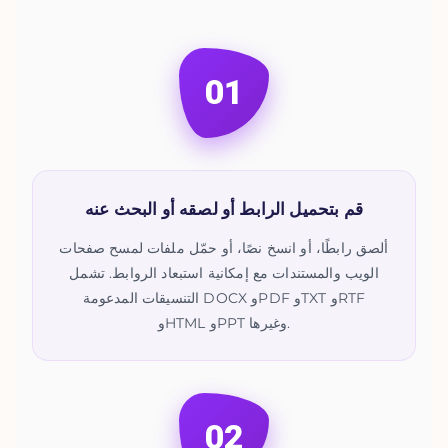
01
قم بتحميل الرابط أو لصقه أو البحث عنه
ألصق رابطًا، أو انسخ نصًا، أو حمّل ملفات لمسح صفحات
الويب والمستندات مع إمكانية استبعاد الروابط. تشمل
التنسيقات المدعومة DOCX وPDF وTXT وRTF
وHTML وPPT وغيرها.
02