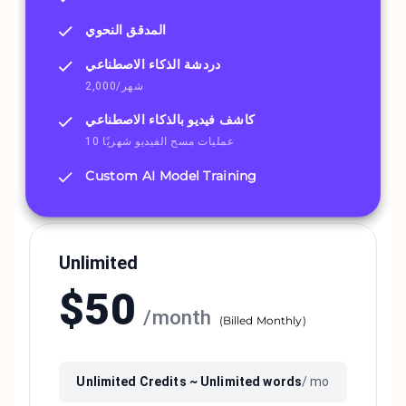
المدقق النحوي
دردشة الذكاء الاصطناعي
2,000/شهر
كاشف فيديو بالذكاء الاصطناعي
10 عمليات مسح الفيديو شهريًا
Custom AI Model Training
Unlimited
$
50
/
month
(
Billed Monthly
)
Unlimited
Credits ~
Unlimited
words
/ mo