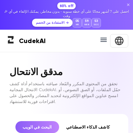
60% off
🎉 احصل على 7 أشهر مجانًا على أي خطة سنوية - بدون مخاطر، يمكنك الإلغاء في أي
وقت
05
59
52
الاستفادة من الخصم
HR
MIN
SEC
Cudek
AI
مدقق الانتحال
تحقق من المحتوى المكرر والمُعاد صياغته باستخدام أداة كشف
الانتحال المجانية CudekAI. حمّل الملفات، أو الصق النصوص، أو
امسح عناوين المواقع الإلكترونية لتحديد المصادر والحصول على
اقتراحات فورية للاستشهاد.
كاشف الذكاء الاصطناعي
البحث في الويب