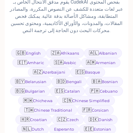
يقوم مدقق الانتحال الخاص بـ CudekAI بفحص المحتوى
عبر لغات متعددة للكشف عن النصوص المكررة، والمصادر
المتطابقة، ومشاكل الأصالة بدقة عالية. يمكنك فحص
المقالات، والمدونات، والأوراق الأكاديمية، ومحتوى تحسين
محركات البحث دون الحاجة إلى ترجمة النص.
🇬🇧
🇿🇦
🇦🇱
English
Afrikaans
Albanian
🇪🇹
🇸🇦
🇦🇲
Amharic
Arabic
Armenian
🇦🇿
🇪🇸
Azerbaijani
Basque
🇧🇾
🇧🇩
🇧🇦
Belarusian
Bengali
Bosnian
🇧🇬
🇪🇸
🇵🇭
Bulgarian
Catalan
Cebuano
🇲🇼
🇨🇳
Chichewa
Chinese Simplified
🇹🇼
🇫🇷
Chinese Traditional
Corsican
🇭🇷
🇨🇿
🇩🇰
Croatian
Czech
Danish
🇳🇱
🇪🇪
Dutch
Esperanto
Estonian