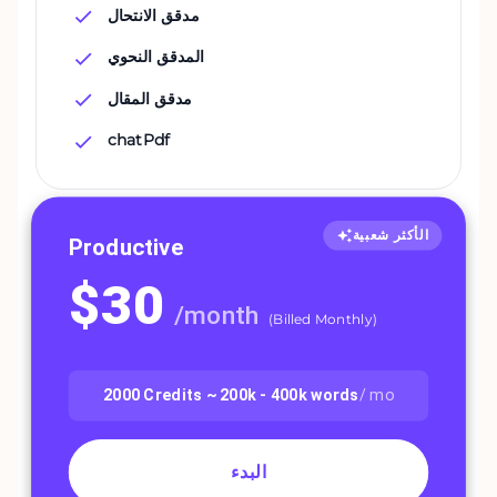
مدقق الانتحال
المدقق النحوي
مدقق المقال
chatPdf
الأكثر شعبية
Productive
$
30
/
month
(
Billed Monthly
)
2000
Credits ~
200k - 400k
words
/ mo
البدء