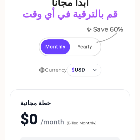
ابدأ مجاناً
قم بالترقية في أي وقت
✨ Save
60
%
Monthly
Yearly
$
USD
Currency
خطة مجانية
$
0
/
month
(
Billed Monthly
)