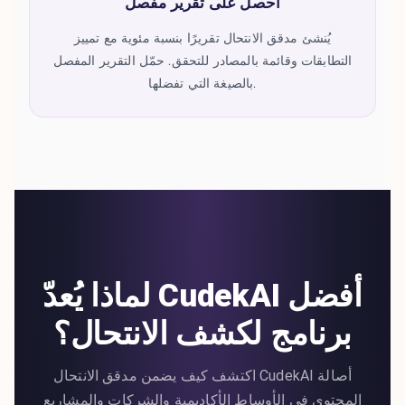
احصل على تقرير مفصل
يُنشئ مدقق الانتحال تقريرًا بنسبة مئوية مع تمييز
التطابقات وقائمة بالمصادر للتحقق. حمّل التقرير المفصل
بالصيغة التي تفضلها.
لماذا يُعدّ CudekAI أفضل
برنامج لكشف الانتحال؟
اكتشف كيف يضمن مدقق الانتحال CudekAI أصالة
المحتوى في الأوساط الأكاديمية والشركات والمشاريع