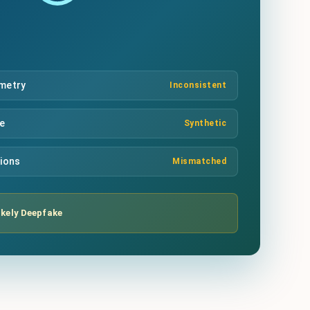
mmetry
Inconsistent
re
Synthetic
tions
Mismatched
ikely Deepfake