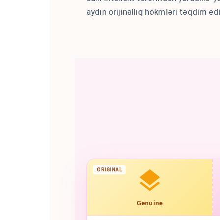
aydın orijinallıq hökmləri təqdim edi
ORIGINAL
Genuine