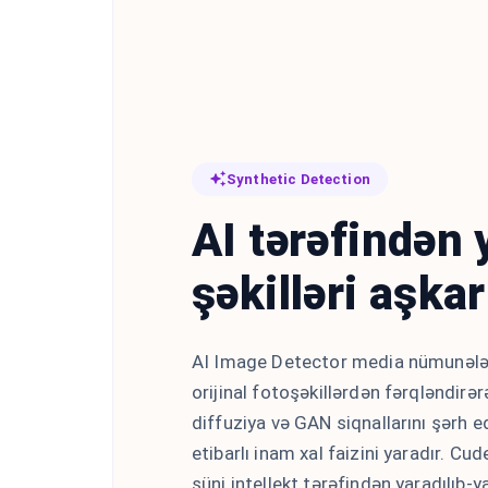
Synthetic Detection
AI tərəfindən 
şəkilləri aşka
AI Image Detector media nümunələrin
orijinal fotoşəkillərdən fərqləndirərək
diffuziya və GAN siqnallarını şərh e
etibarlı inam xal faizini yaradır. Cu
süni intellekt tərəfindən yaradılıb