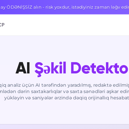
 7 ay ÖDƏNİŞSİZ alın - risk yoxdur, istədiyiniz zaman ləğv edi
CP
AI
Şəkil Detekto
iq analiz üçün AI tərəfindən yaradılmış, redaktə edilmi
ümlədən dərin saxtakarlıqlar və saxta sənədləri aşkar edi
yükləyin və saniyələr ərzində dəqiq orijinallıq hesabat