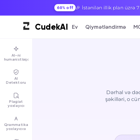
🎉 İstənilən illik plan üzrə
60% off
Cudek
AI
Ev
Qiymətləndirmə
M
AI-ni
humanistləşdirin
AI
Detektoru
Dərhal və dəq
şəkilləri, o c
Plagiat
yoxlayıcı
Qrammatika
yoxlayıcısı