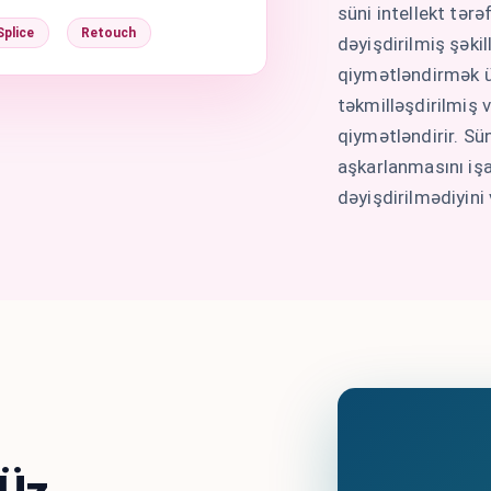
süni intellekt tərə
Splice
Retouch
dəyişdirilmiş şəkil
qiymətləndirmək üç
təkmilləşdirilmiş
qiymətləndirir. Sün
aşkarlanmasını işa
dəyişdirilmədiyini 