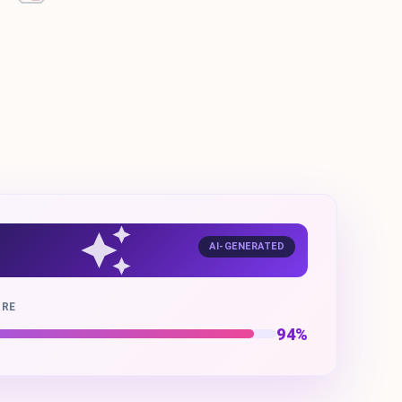
AI-GENERATED
ORE
94%