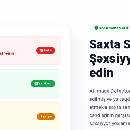
Document Verifi
Saxta S
Fake
Şəxsiyy
ed region
edin
Verified
AI Image Detector
edilmiş və ya təq
etməklə saxta sənə
cəhdlərinin qarşıs
Review
şəxsiyyət yoxlamal