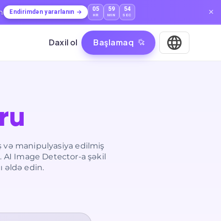
05
59
53
n
Endirimdən yararlanın
HR
MIN
SEC
Daxil ol
Başlamaq
ru
ş və manipulyasiya edilmiş
r. AI Image Detector-a şəkil
ı əldə edin.