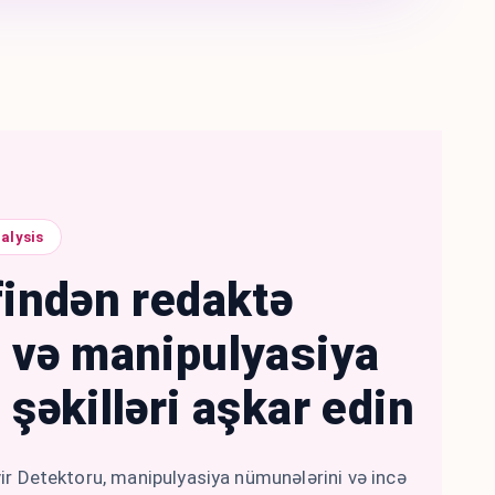
alysis
findən redaktə
ş və manipulyasiya
 şəkilləri aşkar edin
vir Detektoru, manipulyasiya nümunələrini və incə