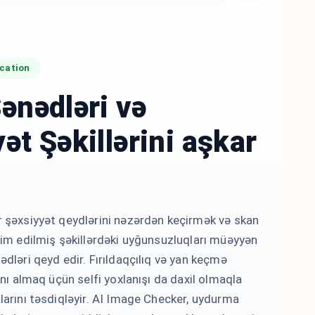
cation
ənədləri və
ət Şəkillərini aşkar
 şəxsiyyət qeydlərini nəzərdən keçirmək və skan
dim edilmiş şəkillərdəki uyğunsuzluqları müəyyən
dləri qeyd edir. Fırıldaqçılıq və yan keçmə
ını almaq üçün selfi yoxlanışı da daxil olmaqla
arını təsdiqləyir. AI Image Checker, uydurma