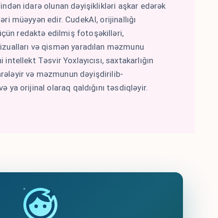
findən idarə olunan dəyişiklikləri aşkar edərək
ləri müəyyən edir. CudekAI, orijinallığı
ün redaktə edilmiş fotoşəkilləri,
 vizualları və qismən yaradılan məzmunu
i intellekt Təsvir Yoxlayıcısı, saxtakarlığın
rələyir və məzmunun dəyişdirilib-
və ya orijinal olaraq qaldığını təsdiqləyir.