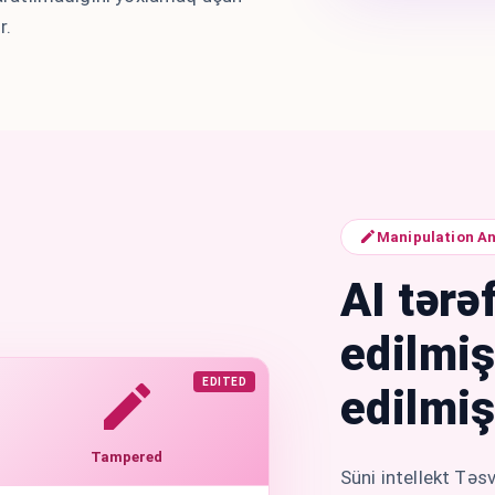
r.
Manipulation An
AI tərə
edilmi
EDITED
edilmiş
Tampered
Süni intellekt Təs