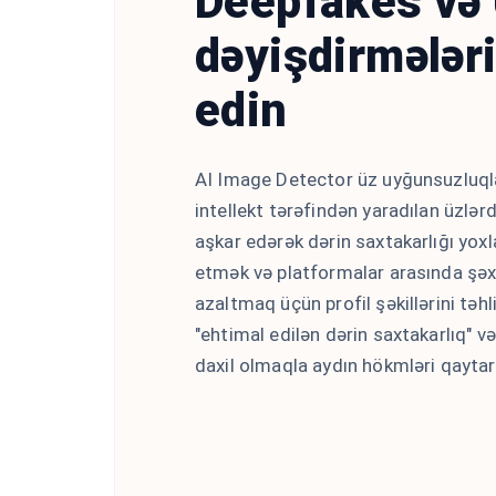
Deepfakes və
dəyişdirmələri
edin
AI Image Detector üz uyğunsuzluqla
intellekt tərəfindən yaradılan üzlə
aşkar edərək dərin saxtakarlığı yoxla
etmək və platformalar arasında şəxs
azaltmaq üçün profil şəkillərini təhl
"ehtimal edilən dərin saxtakarlıq" v
daxil olmaqla aydın hökmləri qaytarı