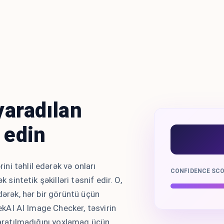
yaradılan
r edin
i təhlil edərək və onları
CONFIDENCE SC
 sintetik şəkilləri təsnif edir. O,
dərək, hər bir görüntü üçün
dekAI AI Image Checker, təsvirin
-yaratılmadığını yoxlamaq üçün