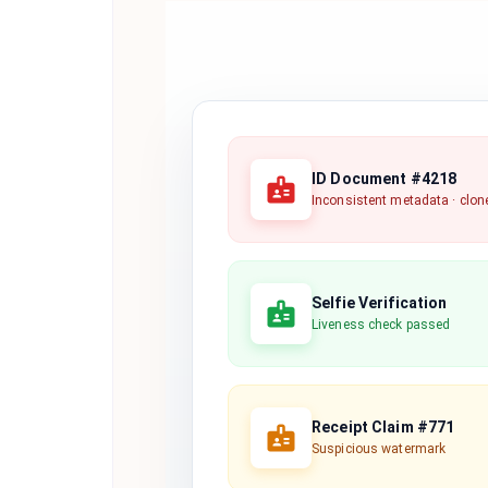
ID Document #4218
Inconsistent metadata · clon
Selfie Verification
Liveness check passed
Receipt Claim #771
Suspicious watermark