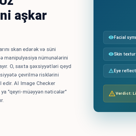
 Üz
ni aşkar
Facial sy
rını skan edərək və süni
Skin textu
rdə manipulyasiya nümunələrini
yır. O, saxta şəxsiyyətləri qeyd
Eye reflec
iyyətə çevrilmə risklərini
il edir. AI Image Checker
ə ya "qeyri-müəyyən nəticələr"
Verdict: L
r.