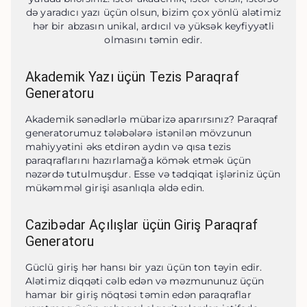
də yaradıcı yazı üçün olsun, bizim çox yönlü alətimiz
hər bir abzasın unikal, ardıcıl və yüksək keyfiyyətli
olmasını təmin edir.
Akademik Yazı üçün Tezis Paraqraf
Generatoru
Akademik sənədlərlə mübarizə aparırsınız? Paraqraf 
generatorumuz tələbələrə istənilən mövzunun 
mahiyyətini əks etdirən aydın və qısa tezis 
paraqraflarını hazırlamağa kömək etmək üçün 
nəzərdə tutulmuşdur. Esse və tədqiqat işləriniz üçün 
mükəmməl girişi asanlıqla əldə edin.
Cazibədar Açılışlar üçün Giriş Paraqraf
Generatoru
Güclü giriş hər hansı bir yazı üçün ton təyin edir. 
Alətimiz diqqəti cəlb edən və məzmununuz üçün 
hamar bir giriş nöqtəsi təmin edən paraqraflar 