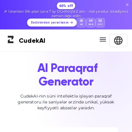
60% off
🎉 İstənilən illik plan üzrə 7 ay ÖDƏNİŞSİZ alın - risk yoxdur, istədiyiniz
zaman ləğv edin
05
59
55
Endirimdən yararlanın
HR
MIN
SEC
Cudek
AI
AI Paraqraf
Generator
CudekAI-nin süni intellektlə işləyən paraqraf
generatoru ilə saniyələr ərzində unikal, yüksək
keyfiyyətli abzaslar yaradın.