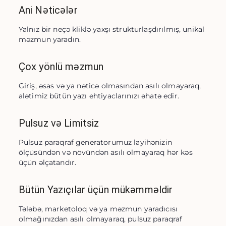
Ani Nəticələr
Yalnız bir neçə kliklə yaxşı strukturlaşdırılmış, unikal 
məzmun yaradın.
Çox yönlü məzmun
Giriş, əsas və ya nəticə olmasından asılı olmayaraq, 
alətimiz bütün yazı ehtiyaclarınızı əhatə edir.
Pulsuz və Limitsiz
Pulsuz paraqraf generatorumuz layihənizin 
ölçüsündən və növündən asılı olmayaraq hər kəs 
üçün əlçatandır.
Bütün Yazıçılar üçün mükəmməldir
Tələbə, marketoloq və ya məzmun yaradıcısı 
olmağınızdan asılı olmayaraq, pulsuz paraqraf 