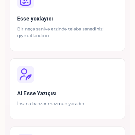
Esse yoxlayıcı
Bir neçə saniyə ərzində tələbə sənədinizi
qiymətləndirin
AI Esse Yazıçısı
İnsana bənzər məzmun yaradın