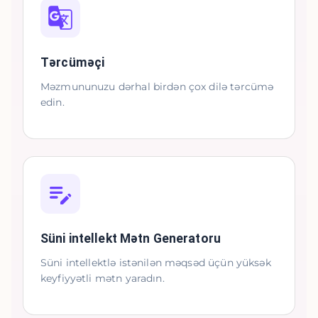
Tərcüməçi
Məzmununuzu dərhal birdən çox dilə tərcümə
edin.
Süni intellekt Mətn Generatoru
Süni intellektlə istənilən məqsəd üçün yüksək
keyfiyyətli mətn yaradın.