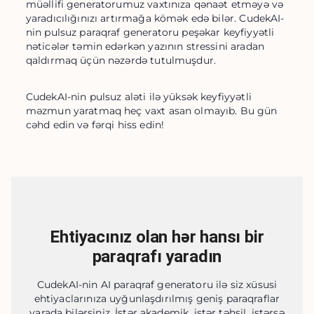
müəllifi generatorumuz vaxtınıza qənaət etməyə və 
yaradıcılığınızı artırmağa kömək edə bilər. CudekAI-
nin pulsuz paraqraf generatoru peşəkar keyfiyyətli 
nəticələr təmin edərkən yazının stressini aradan 
qaldırmaq üçün nəzərdə tutulmuşdur.
CudekAI-nin pulsuz aləti ilə yüksək keyfiyyətli 
məzmun yaratmaq heç vaxt asan olmayıb. Bu gün 
cəhd edin və fərqi hiss edin!
Ehtiyacınız olan hər hansı bir
paraqrafı yaradın
CudekAI-nin AI paraqraf generatoru ilə siz xüsusi
ehtiyaclarınıza uyğunlaşdırılmış geniş paraqraflar
yarada bilərsiniz. İstər akademik, istər təhsil, istərsə