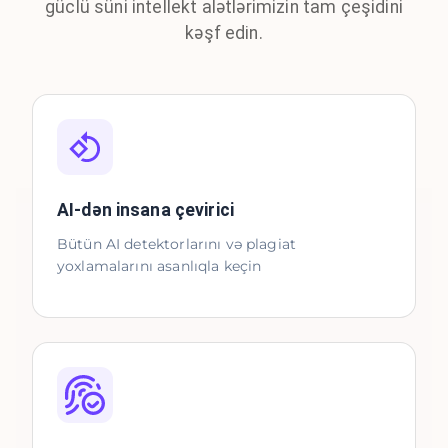
güclü süni intellekt alətlərimizin tam çeşidini
kəşf edin.
AI-dən insana çevirici
Bütün AI detektorlarını və plagiat
yoxlamalarını asanlıqla keçin