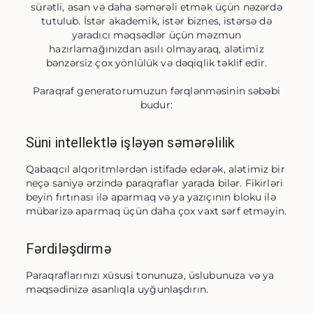
sürətli, asan və daha səmərəli etmək üçün nəzərdə
tutulub. İstər akademik, istər biznes, istərsə də
yaradıcı məqsədlər üçün məzmun
hazırlamağınızdan asılı olmayaraq, alətimiz
bənzərsiz çox yönlülük və dəqiqlik təklif edir.
Paraqraf generatorumuzun fərqlənməsinin səbəbi
budur:
Süni intellektlə işləyən səmərəlilik
Qabaqcıl alqoritmlərdən istifadə edərək, alətimiz bir 
neçə saniyə ərzində paraqraflar yarada bilər. Fikirləri 
beyin fırtınası ilə aparmaq və ya yazıçının bloku ilə 
mübarizə aparmaq üçün daha çox vaxt sərf etməyin.
Fərdiləşdirmə
Paraqraflarınızı xüsusi tonunuza, üslubunuza və ya 
məqsədinizə asanlıqla uyğunlaşdırın.