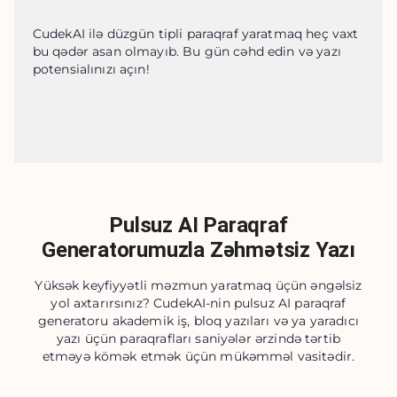
CudekAI ilə düzgün tipli paraqraf yaratmaq heç vaxt 
bu qədər asan olmayıb. Bu gün cəhd edin və yazı 
potensialınızı açın!
Pulsuz AI Paraqraf
Generatorumuzla Zəhmətsiz Yazı
Yüksək keyfiyyətli məzmun yaratmaq üçün əngəlsiz
yol axtarırsınız? CudekAI-nin pulsuz AI paraqraf
generatoru akademik iş, bloq yazıları və ya yaradıcı
yazı üçün paraqrafları saniyələr ərzində tərtib
etməyə kömək etmək üçün mükəmməl vasitədir.