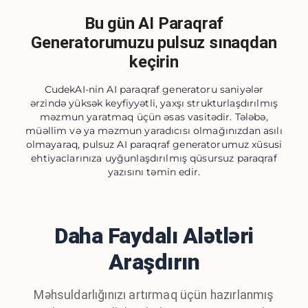
Bu gün AI Paraqraf
Generatorumuzu pulsuz sınaqdan
keçirin
CudekAI-nin AI paraqraf generatoru saniyələr
ərzində yüksək keyfiyyətli, yaxşı strukturlaşdırılmış
məzmun yaratmaq üçün əsas vasitədir. Tələbə,
müəllim və ya məzmun yaradıcısı olmağınızdan asılı
olmayaraq, pulsuz AI paraqraf generatorumuz xüsusi
ehtiyaclarınıza uyğunlaşdırılmış qüsursuz paraqraf
yazısını təmin edir.
Daha Faydalı Alətləri
Araşdırın
Məhsuldarlığınızı artırmaq üçün hazırlanmış