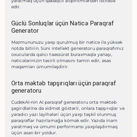
yaratmaq üçün qabaqcıl alqoritmlərdən istifadə 
edir.
Güclü Sonluqlar üçün Nəticə Paraqraf
Generator
Məzmununuzu yaxşı qurulmuş bir nəticə ilə yüksək 
notda bitirin. Süni intellekt generatoru paraqrafımız 
oxucularda qalıcı təəssürat buraxmaqla yanaşı, 
nəticələrinizin təsirli olmasını təmin edir, əsas 
məqamları ümumiləşdirir.
Orta məktəb tapşırıqları üçün paraqraf
generatoru
CudekAI-nin AI paraqraf generatoru orta məktəb 
şagirdlərinə də xidmət göstərir, onlara tapşırıqlar və 
yaradıcı yazı layihələri üçün yaxşı təşkil olunmuş 
paraqraflar hazırlamağa kömək edir. Yazıda inam 
yaratmaq və ümumi performansı yaxşılaşdırmaq 
üçün asan bir yoldur.