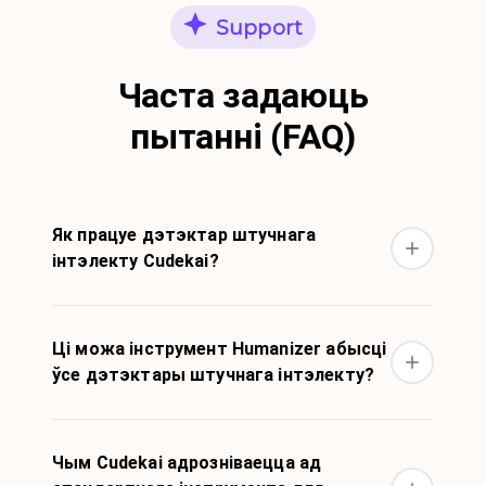
Support
Часта задаюць
пытанні (FAQ)
Як працуе дэтэктар штучнага
інтэлекту Cudekai?
Ці можа інструмент Humanizer абысці
ўсе дэтэктары штучнага інтэлекту?
Чым Cudekai адрозніваецца ад