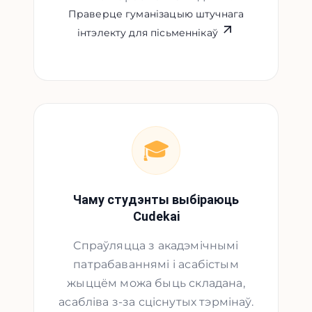
Праверце гуманізацыю штучнага
інтэлекту для пісьменнікаў
🎓
Чаму студэнты выбіраюць
Cudekai
Спраўляцца з акадэмічнымі
патрабаваннямі і асабістым
жыццём можа быць складана,
асабліва з-за сціснутых тэрмінаў.