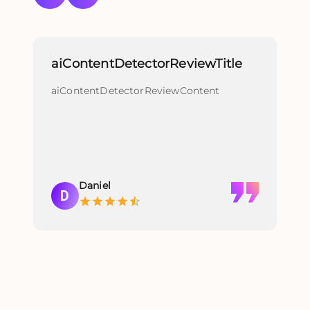
aiContentDetectorReviewTitle
re
aiContentDetectorReviewContent
re
Daniel
D