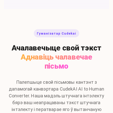
Гуманізатар Cudekai
Ачалавечыце свой тэкст
Аднавіць чалавечае
пісьмо
Палепшыце свой пісьмовы кантэнт з
дапамогай канвэртара CudekAI AI to Human
Converter. Наша мадэль штучнага інтэлекту
бярэ ваш неапрацаваны тэкст штучнага
інтэлекту і ператварае яго ў вытанчаную