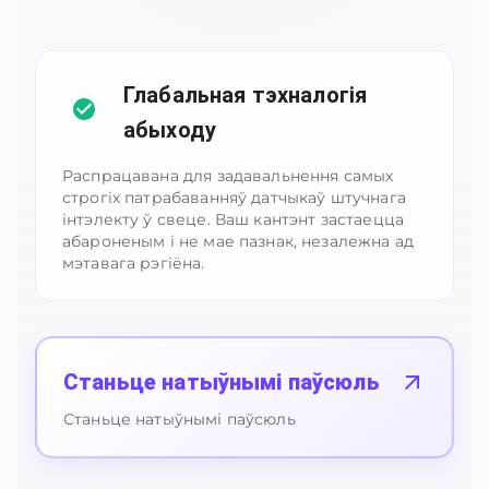
Глабальная тэхналогія
абыходу
Распрацавана для задавальнення самых
строгіх патрабаванняў датчыкаў штучнага
інтэлекту ў свеце. Ваш кантэнт застаецца
абароненым і не мае пазнак, незалежна ад
мэтавага рэгіёна.
Станьце натыўнымі паўсюль
Станьце натыўнымі паўсюль