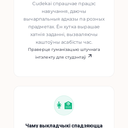
Cudekai спрашчае працэс
навучання, даючы
вычарпальныя адказы па розных
прадметах. Ён хутка вырашае
хатнія заданні, вызваляючы
каштоўны асабісты час.
Праверце гуманізацыю штучнага
інтэлекту для студэнтаў
👩‍🏫
Чаму выкладчыкі спадзяюцца