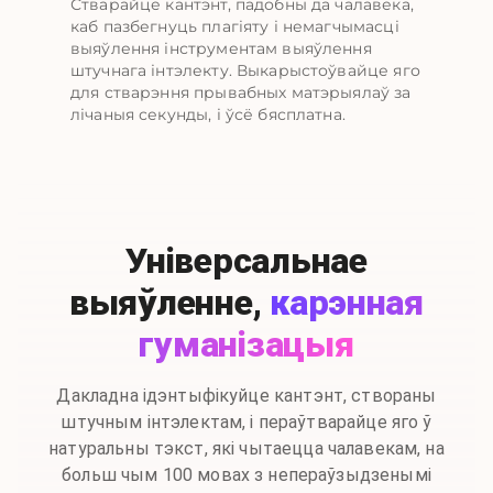
Стварайце кантэнт, падобны да чалавека,
каб пазбегнуць плагіяту і немагчымасці
выяўлення інструментам выяўлення
штучнага інтэлекту. Выкарыстоўвайце яго
для стварэння прывабных матэрыялаў за
лічаныя секунды, і ўсё бясплатна.
Універсальнае
выяўленне,
карэнная
гуманізацыя
Дакладна ідэнтыфікуйце кантэнт, створаны
штучным інтэлектам, і пераўтварайце яго ў
натуральны тэкст, які чытаецца чалавекам, на
больш чым 100 мовах з непераўзыдзенымі