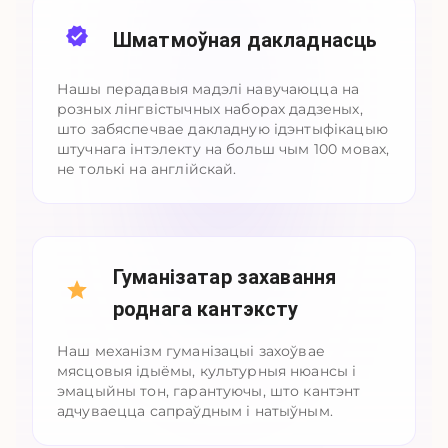
Шматмоўная дакладнасць
Нашы перадавыя мадэлі навучаюцца на
розных лінгвістычных наборах дадзеных,
што забяспечвае дакладную ідэнтыфікацыю
штучнага інтэлекту на больш чым 100 мовах,
не толькі на англійскай.
Гуманізатар захавання
роднага кантэксту
Наш механізм гуманізацыі захоўвае
мясцовыя ідыёмы, культурныя нюансы і
эмацыйны тон, гарантуючы, што кантэнт
адчуваецца сапраўдным і натыўным.