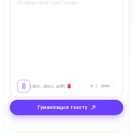
(.doc, .docx, .pdf)
0
/
1000
Гуманізацыя тэксту