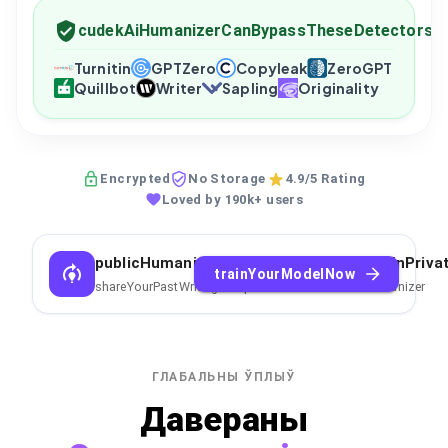
cudekAiHumanizerCanBypassTheseDetectors
Turnitin
GPTZero
Copyleak
ZeroGPT
Quillbot
Writer
Sapling
Originality
Encrypted
No Storage
4.9/5 Rating
Loved by 190k+ users
publicHumanizerCantCopyYourStyleTrainPriva
trainYourModelNow
shareYourPastWritingSamplesToTrainPrivateAIHumanizer
ГЛАБАЛЬНЫ ЎПЛЫЎ
Давераны