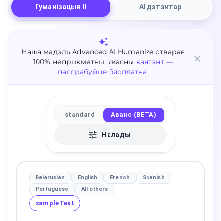
Гуманізацыя ІІ
AI дэтэктар
Наша мадэль Advanced AI Humanize стварае
100% непрыкметны, якасны
кантэнт —
паспрабуйце бясплатна.
standard
Аванс (BETA)
Налады
Belarusian
English
French
Spanish
Portuguese
All others
sampleText