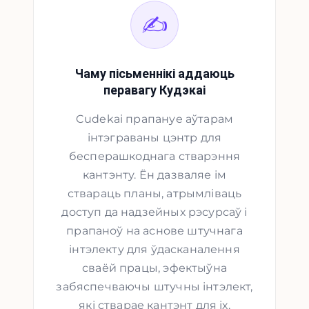
✍️
Чаму пісьменнікі аддаюць
перавагу Кудэкаі
Cudekai прапануе аўтарам
інтэграваны цэнтр для
бесперашкоднага стварэння
кантэнту. Ён дазваляе ім
ствараць планы, атрымліваць
доступ да надзейных рэсурсаў і
прапаноў на аснове штучнага
інтэлекту для ўдасканалення
сваёй працы, эфектыўна
забяспечваючы штучны інтэлект,
які стварае кантэнт для іх.