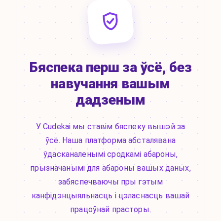
Бяспека перш за ўсё, без
навучання вашым
дадзеным
У Cudekai мы ставім бяспеку вышэй за
ўсё. Наша платформа абсталявана
ўдасканаленымі сродкамі абароны,
прызначанымі для абароны вашых даных,
забяспечваючы пры гэтым
канфідэнцыяльнасць і цэласнасць вашай
працоўнай прасторы.