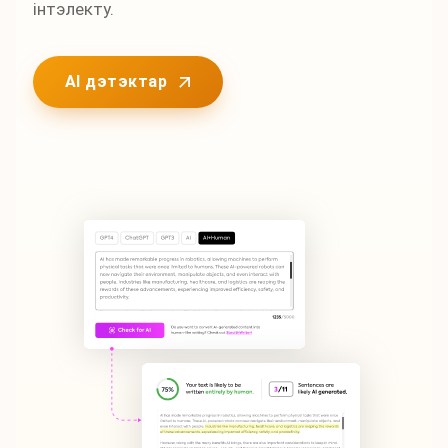
інтэлекту.
AI дэтэктар