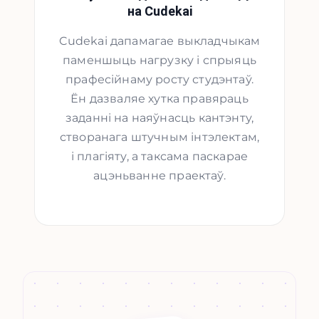
на Cudekai
Cudekai дапамагае выкладчыкам
паменшыць нагрузку і спрыяць
прафесійнаму росту студэнтаў.
Ён дазваляе хутка правяраць
заданні на наяўнасць кантэнту,
створанага штучным інтэлектам,
і плагіяту, а таксама паскарае
ацэньванне праектаў.