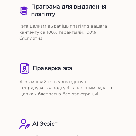
Праграма для выдалення
плагіяту
Гэта цалкам выдаліць плагіят з вашага
кантэнту са 100% гарантыяй. 100%
бясплатна
Праверка эсэ
Атрымлівайце неадкладныя і
непрадузятыя водгукі па кожным заданні.
Цалкам бясплатна без рэгістрацыі.
AI Эсэіст