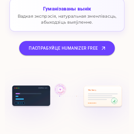
Гуманізаваны вынік
Вадкая экспрэсія, натуральная зменлівасць,
абыходзіць выяўленне.
ПАСПРАБУЙЦЕ HUMANIZER FREE
SOURCE.txt
The Story.
100% HUMAN
ROBOTIC
HUMANIZED