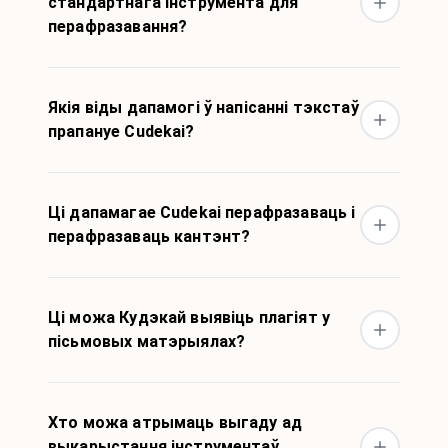
стандартнага інструмента для
перафразавання?
Якія віды дапамогі ў напісанні тэкстаў
прапануе Cudekai?
Ці дапамагае Cudekai перафразаваць і
перафразаваць кантэнт?
Ці можа Кудэкай выявіць плагіят у
пісьмовых матэрыялах?
Хто можа атрымаць выгаду ад
выкарыстання інструментаў