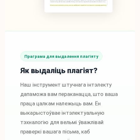
Праграма для выдалення плагіяту
Як выдаліць плагіят?
Наш інструмент штучнага інтэлекту
дапаможа вам пераканацца, што ваша
праца цалкам належыць вам. Ён
выкарыстоўвае інтэлектуальную
тэхналогію для вельмі ўважлівай
праверкі вашага пісьма, каб