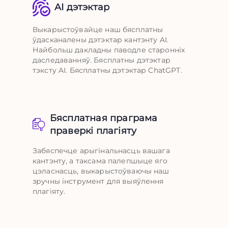
AI дэтэктар
Выкарыстоўвайце наш бясплатны
ўдасканалены дэтэктар кантэнту AI.
Найбольш дакладны паводле старонніх
даследаванняў. Бясплатны дэтэктар
тэксту AI. Бясплатны дэтэктар ChatGPT.
Бясплатная праграма
праверкі плагіяту
Забяспечце арыгінальнасць вашага
кантэнту, а таксама палепшыце яго
цэласнасць, выкарыстоўваючы наш
зручны інструмент для выяўлення
плагіяту.