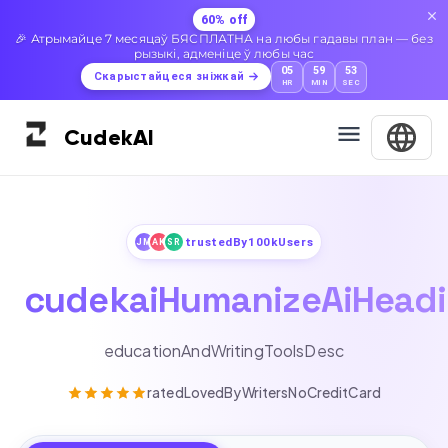
60% off
🎉 Атрымайце 7 месяцаў БЯСПЛАТНА на любы гадавы план — без
рызыкі, адменіце ў любы час
05
59
52
Скарыстайцеся зніжкай
HR
MIN
SEC
Cudek
AI
trustedBy100kUsers
JM
AK
SR
cudekaiHumanizeAiHead
educationAndWritingToolsDesc
ratedLovedByWritersNoCreditCard