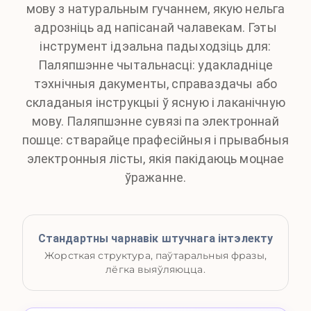
мову з натуральным гучаннем, якую нельга
адрозніць ад напісанай чалавекам. Гэты
інструмент ідэальна падыходзіць для:
Паляпшэнне чытальнасці: удакладніце
тэхнічныя дакументы, справаздачы або
складаныя інструкцыі ў ясную і лаканічную
мову. Паляпшэнне сувязі па электроннай
пошце: стварайце прафесійныя і прывабныя
электронныя лісты, якія пакідаюць моцнае
ўражанне.
Стандартны чарнавік штучнага інтэлекту
Жорсткая структура, паўтаральныя фразы,
лёгка выяўляюцца.