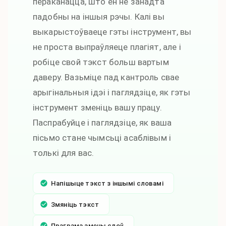
пераканацца, што ён не занадта
падобны на іншыя рэчы. Калі вы
выкарыстоўваеце гэты інструмент, вы
не проста выпраўляеце плагіят, але і
робіце свой тэкст больш вартым
даверу. Вазьміце пад кантроль свае
арыгінальныя ідэі і паглядзіце, як гэты
інструмент зменіць вашу працу.
Паспрабуйце і паглядзіце, як ваша
пісьмо стане чымсьці асаблівым і
толькі для вас.
Напішыце тэкст з іншымі словамі
Змяніць тэкст
Праграма змены слоў