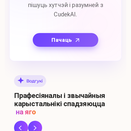
пішуць хутчэй і разумней з
CudekAI.
Пачаць
Водгукі
Прафесіяналы і звычайныя
карыстальнікі спадзяюцца
на яго