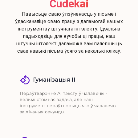
Cudekai
Павысьце сваю ўпэўненасць у пісьме і
ўдасканаліце сваю працу з дапамогай нашых
інструментаў штучнага інтэлекту. Ідэальна
падыходзіць для вучобы ці працы, наш
штучны інтэлект дапаможа вам палепшыць
свае навыкі пісьма ўсяго за некалькі клікаў.
Гуманізацыя ІІ
Пераўтварэнне AI тэксту ў чалавечы -
вельмі стомная задача, але наш
інструмент пераўтворыць яго ў чалавечы
за лічаныя секунды.