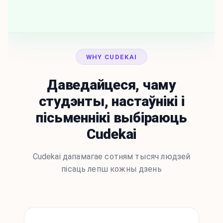
WHY CUDEKAI
Даведайцеся, чаму
студэнты, настаўнікі і
пісьменнікі выбіраюць
Cudekai
Cudekai дапамагае сотням тысяч людзей
пісаць лепш кожны дзень