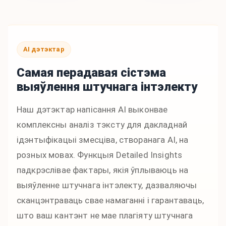
AI дэтэктар
Самая перадавая сістэма
выяўлення штучнага інтэлекту
Наш дэтэктар напісання AI выконвае
комплексны аналіз тэксту для дакладнай
ідэнтыфікацыі змесціва, створанага AI, на
розных мовах. Функцыя Detailed Insights
падкрэслівае фактары, якія ўплываюць на
выяўленне штучнага інтэлекту, дазваляючы
сканцэнтраваць свае намаганні і гарантаваць,
што ваш кантэнт не мае плагіяту штучнага