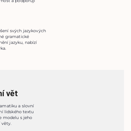
rnost a podporují 
šení svých jazykových 
zné gramatické 
ní jazyku, nabízí 
ka.
í vět
ramatiku a slovní
í lidského textu
e modelu s jeho
 věty.