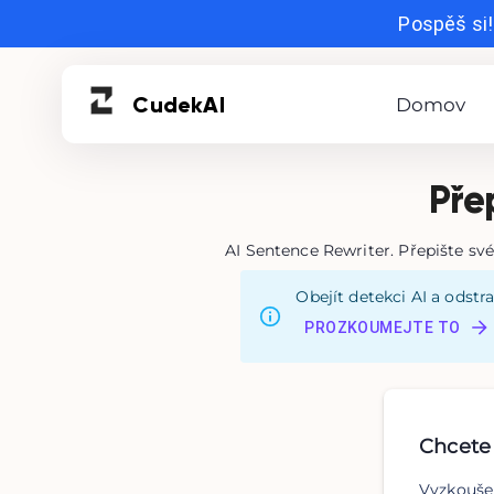
Pospěš si!
Cudek
AI
Domov
Pře
AI Sentence Rewriter. Přepište své
Obejít detekci AI a odstr
PROZKOUMEJTE TO
Chcete 
Vyzkoušej