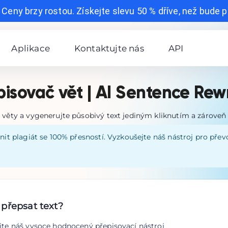
 Ceny brzy rostou. Získejte slevu 50 % dříve, než bude př
Aplikace
Kontaktujte nás
API
pisovač vět | AI Sentence Rewr
 věty a vygenerujte působivý text jediným kliknutím a zároveň s
anit plagiát se 100% přesností. Vyzkoušejte náš nástroj pro přev
přepsat text?
te náš vysoce hodnocený přepisovací nástroj