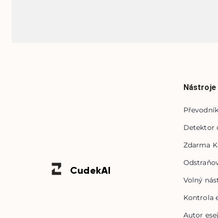
Nástroje
Převodník
Detektor 
Zdarma Ko
Odstraňov
Cudek
AI
Volný nás
Kontrola e
Autor esej