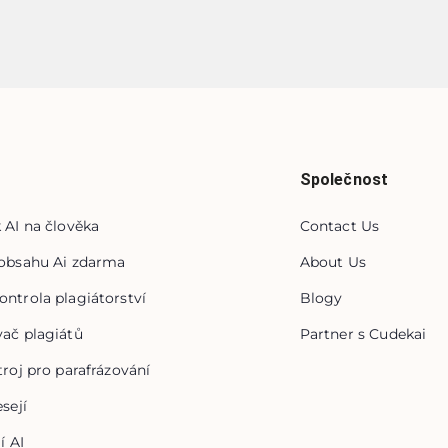
Společnost
 AI na člověka
Contact Us
obsahu Ai zdarma
About Us
ntrola plagiátorství
Blogy
ač plagiátů
Partner s Cudekai
troj pro parafrázování
sejí
í AI