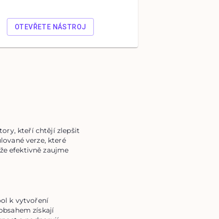
OTEVŘETE NÁSTROJ
y, kteří chtějí zlepšit 
ované verze, které 
 že efektivně zaujme 
l k vytvoření 
obsahem získají 