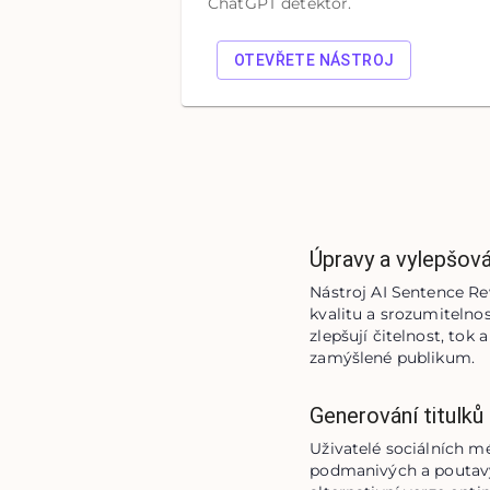
ChatGPT detektor.
OTEVŘETE NÁSTROJ
Úpravy a vylepšov
Nástroj AI Sentence Rewr
kvalitu a srozumitelnos
zlepšují čitelnost, tok
zamýšlené publikum.
Generování titulků 
Uživatelé sociálních mé
podmanivých a poutavých