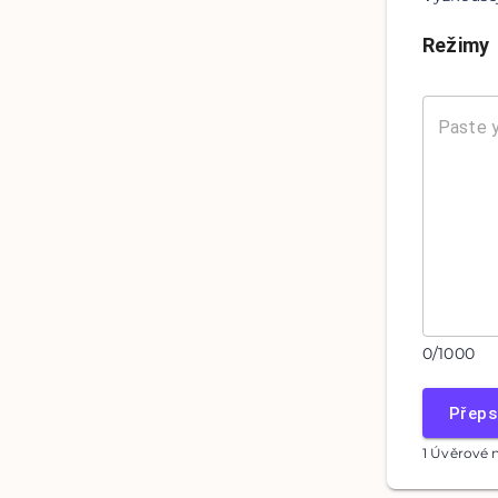
Režimy
0
/
1000
Přeps
1 Úvěrové 