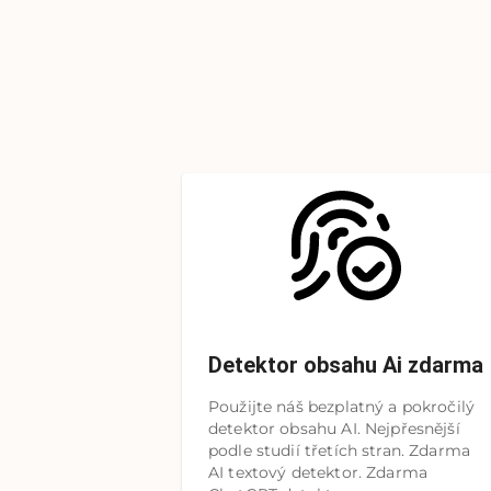
Detektor obsahu Ai zdarma
Použijte náš bezplatný a pokročilý
detektor obsahu AI. Nejpřesnější
podle studií třetích stran. Zdarma
AI textový detektor. Zdarma