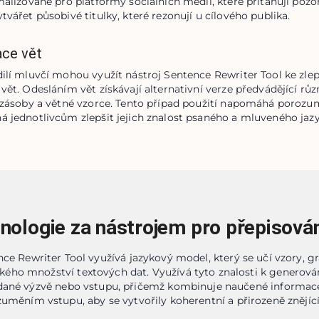
malizované pro platformy sociálních médií, které přitahují pozo
tvářet působivé titulky, které rezonují u cílového publika.
ace vět
dilí mluvčí mohou využít nástroj Sentence Rewriter Tool ke zlep
vět. Odesláním vět získávají alternativní verze předvádějící rů
í zásoby a větné vzorce. Tento případ použití napomáhá porozumě
á jednotlivcům zlepšit jejich znalost psaného a mluveného jazy
nologie za nástrojem pro přepisován
ce Rewriter Tool využívá jazykový model, který se učí vzory, g
kého množství textových dat. Využívá tyto znalosti k generován
dané výzvě nebo vstupu, přičemž kombinuje naučené informac
uměním vstupu, aby se vytvořily koherentní a přirozeně znějící