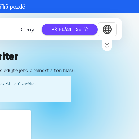
íliš pozdě!
Ceny
PŘIHLÁSIT SE
iter
ledujte jeho čitelnost a tón hlasu.
od AI na člověka.