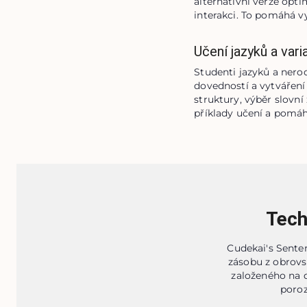
alternativní verze opti
interakci. To pomáhá vy
Učení jazyků a vari
Studenti jazyků a nero
dovedností a vytváření 
struktury, výběr slovn
příklady učení a pomáh
Tech
Cudekai's Senten
zásobu z obrovs
založeného na 
poroz