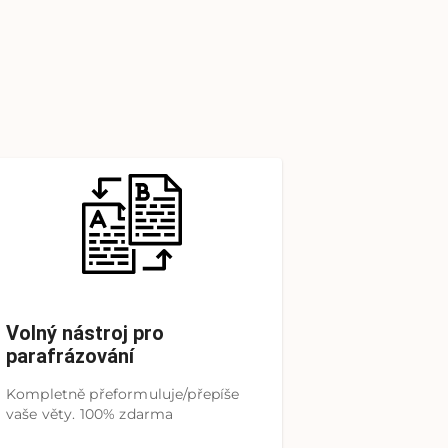
Volný nástroj pro
parafrázování
Kompletně přeformuluje/přepíše
vaše věty. 100% zdarma