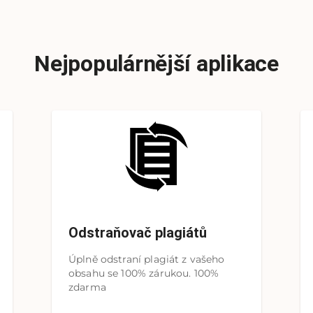
Nejpopulárnější aplikace
Odstraňovač plagiátů
Úplně odstraní plagiát z vašeho
obsahu se 100% zárukou. 100%
zdarma