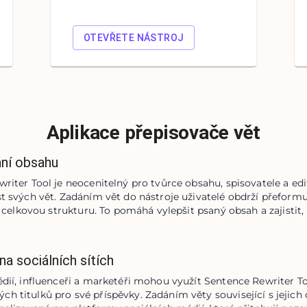
OTEVŘETE NÁSTROJ
Aplikace přepisovače vět
ání obsahu
iter Tool je neocenitelný pro tvůrce obsahu, spisovatele a editor
t svých vět. Zadáním vět do nástroje uživatelé obdrží přeformul
 a celkovou strukturu. To pomáhá vylepšit psaný obsah a zajistit,
na sociálních sítích
dií, influenceři a marketéři mohou využít Sentence Rewriter Too
 titulků pro své příspěvky. Zadáním věty související s jejich 