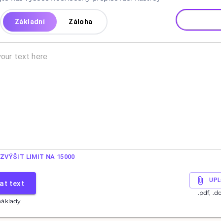
Základní
Záloha
ZVÝŠIT LIMIT NA 15000
UPL
at text
.pdf, .d
náklady