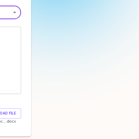
OAD FILE
oc , .docx